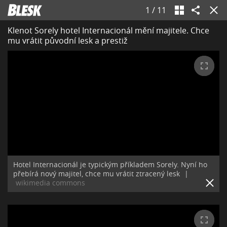
1
/
11
Klenot Sorely hotel Internacionál mění majitele. Chce
mu vrátit původní lesk a prestiž
Hotel Internacionál je typickým příkladem Sorely. Nyní ho
přebírá nový majitel, chce mu vrátit ztracený lesk
|
wikimedia commons