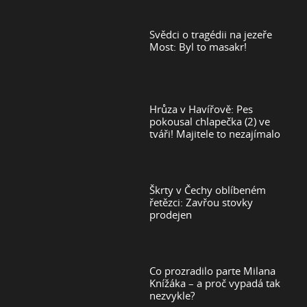
Svědci o tragédii na jezeře
Most: Byl to masakr!
Hrůza v Havířově: Pes
pokousal chlapečka (2) ve
tváři! Majitele to nezajímalo
Škrty v Čechy oblíbeném
řetězci: Zavřou stovky
prodejen
Co prozradilo parte Milana
Knížáka – a proč vypadá tak
nezvykle?