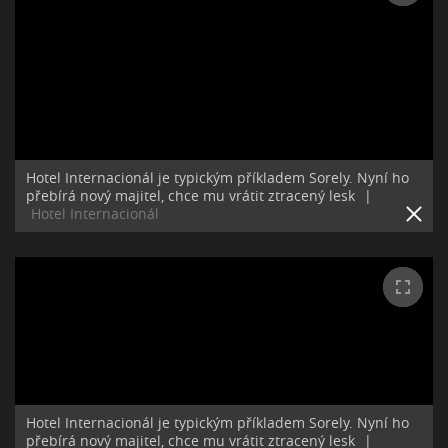
Hotel Internacionál je typickým příkladem Sorely. Nyní ho
přebírá nový majitel, chce mu vrátit ztracený lesk
|
Hotel Internacionál
Hotel Internacionál je typickým příkladem Sorely. Nyní ho
přebírá nový majitel, chce mu vrátit ztracený lesk
|