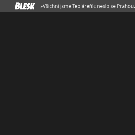
»Všichni jsme Tepláreň!« neslo se Prahou. P