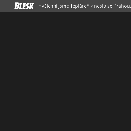
»Všichni jsme Tepláreň!« neslo se Prahou. P