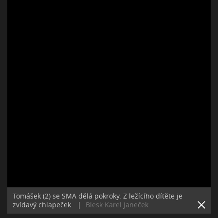
Tomášek (2) se SMA dělá pokroky. Z ležícího dítěte je
zvídavý chlapeček.
|
Blesk:Karel Janeček