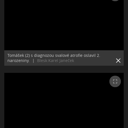
Tomášek (2) s diagnozou svalové atrofie oslavil 2.
narozeniny.
|
Blesk:Karel Janeček