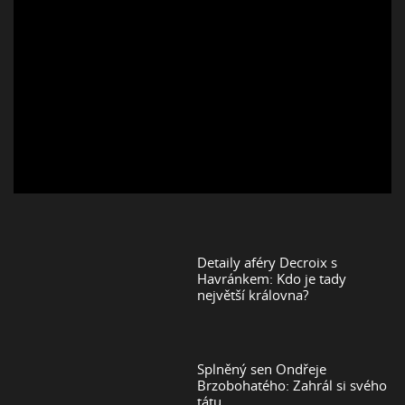
Detaily aféry Decroix s
Havránkem: Kdo je tady
největší královna?
Splněný sen Ondřeje
Brzobohatého: Zahrál si svého
tátu