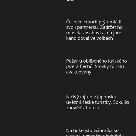
Čech ve Francii prý umlátil
svoji partnerku: Zadržet ho
musela zásahovka, na jaře
kandidoval ve volbách
Požár u oblíbeného italského
jezera Čechů: Stovky turistů
evakuovány!
Ničivý tajfun v Japonsku
uvěznil české turistky: Šokující
zpověď z hotelu
Na hokejistu Gáboríka se
sesypal nespočet obvinění z