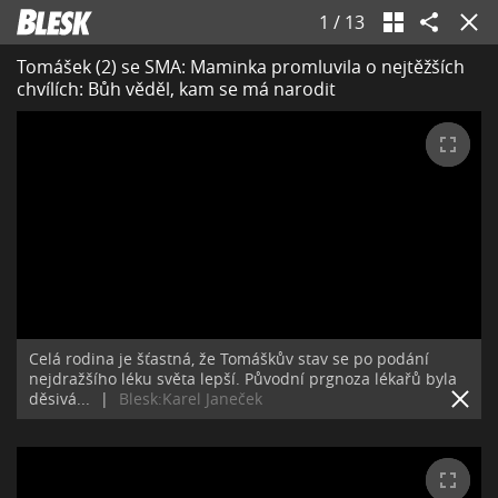
1
/
13
Tomášek (2) se SMA: Maminka promluvila o nejtěžších
chvílích: Bůh věděl, kam se má narodit
Celá rodina je šťastná, že Tomáškův stav se po podání
nejdražšího léku světa lepší. Původní prgnoza lékařů byla
děsivá...
|
Blesk:Karel Janeček