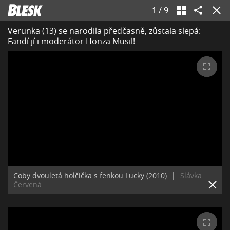
1
/
9
Verunka (13) se narodila předčasně, zůstala slepá:
Fandí jí i moderátor Honza Musil!
Coby dvouletá holčička s fenkou Lucky (2010)
|
Slávka
Červená