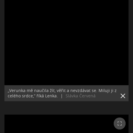
„Verunka mě naučila žít, věřit a nevzdávat se. Miluji ji z
celého srdce,“ říká Lenka.
|
Slávka Červená