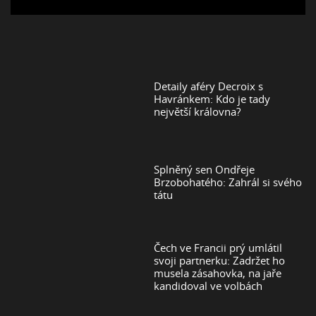
Detaily aféry Decroix s
Havránkem: Kdo je tady
největší královna?
Splněný sen Ondřeje
Brzobohatého: Zahrál si svého
tátu
Čech ve Francii prý umlátil
svoji partnerku: Zadržet ho
musela zásahovka, na jaře
kandidoval ve volbách