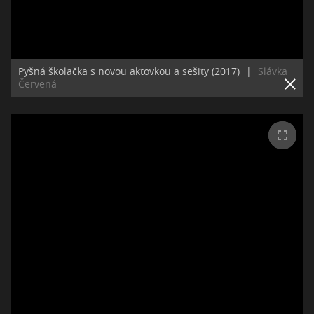
Pyšná školačka s novou aktovkou a sešity (2017)
|
Slávka
Červená