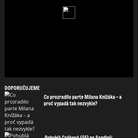
DOPORUČUJEME
Co prozradilo parte Milana Knížáka – a
proč vypadá tak nezvykle?
Pohublá Csáková (55) na Sardinii: