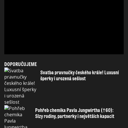
DOPORUČUJEME
Svatba pravnučky českého krále! Luxusní
šperky i urozená sešlost
Pohřeb chemika Pavla Jungwirtha (†60):
Slzy rodiny, partnerky i největších kapacit