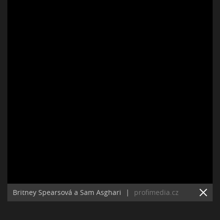
Britney Spearsová a Sam Asghari
|
profimedia.cz