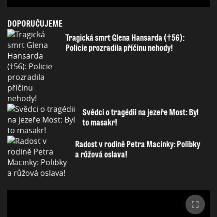
DOPORUČUJEME
Tragická smrt Glena Hansarda (†56):
Policie prozradila příčinu nehody!
Svědci o tragédii na jezeře Most: Byl
to masakr!
Radost v rodině Petra Macinky: Polibky
a růžová oslava!