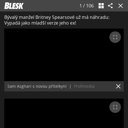
1
/
106
Bývalý manžel Britney Spearsové už má náhradu:
Vypadá jako mladší verze jeho ex!
Sam Asghari s novou přítelkyní
|
Profimedia