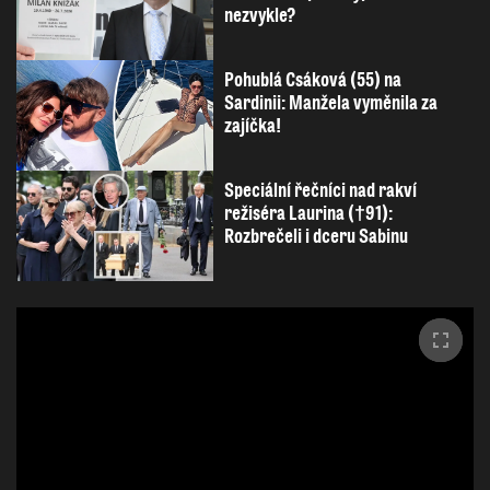
nezvykle?
Pohublá Csáková (55) na
Sardinii: Manžela vyměnila za
zajíčka!
Speciální řečníci nad rakví
režiséra Laurina (†91):
Rozbrečeli i dceru Sabinu