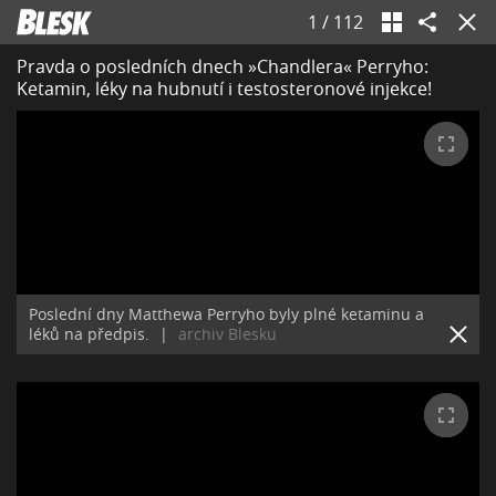
1
/
112
Pravda o posledních dnech »Chandlera« Perryho:
Ketamin, léky na hubnutí i testosteronové injekce!
Poslední dny Matthewa Perryho byly plné ketaminu a
léků na předpis.
|
archiv Blesku