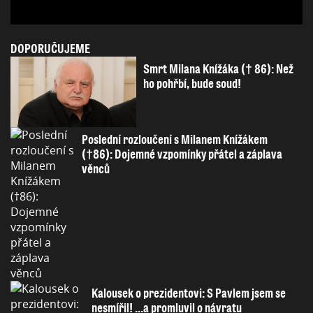
DOPORUČUJEME
Smrt Milana Knížáka († 86): Než
ho pohřbí, bude soud!
Poslední rozloučení s Milanem Knížákem
(†86): Dojemné vzpomínky přátel a záplava
věnců
Kalousek o prezidentovi: S Pavlem jsem se
nesmířil! ...a promluvil o návratu