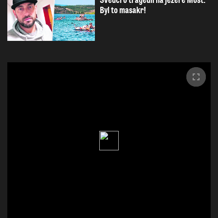
Svědci o tragédii na jezeře Most:
Byl to masakr!