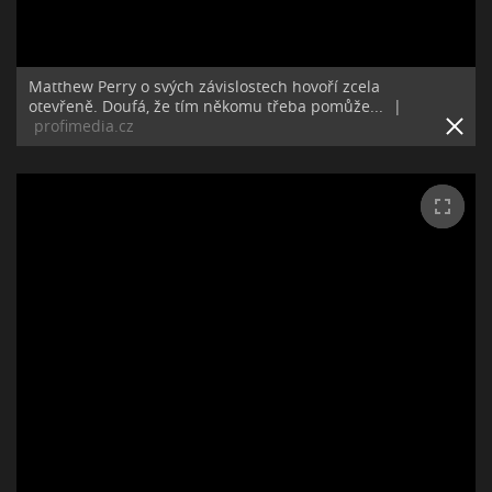
Matthew Perry o svých závislostech hovoří zcela
otevřeně. Doufá, že tím někomu třeba pomůže...
|
profimedia.cz