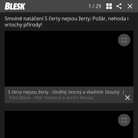
1
/
29
Smolné natáčení S čerty nejsou žerty: Požár, nehoda i
vrtochy přírody!
S čerty nejsou žerty - Ondřej Vetchý a Vladimír Dlouhý
|
Foto Blesk – Petr Novotný a archiv Blesku