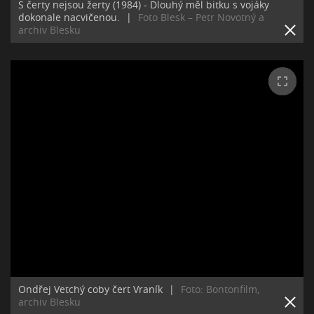
S čerty nejsou žerty (1984) - Dlouhý měl bitku s vojáky
dokonale nacvičenou.
|
Foto Blesk – Petr Novotný a
archiv Blesku
Ondřej Vetchý coby čert Vraník
|
Foto: Bontonfilm,
archiv Blesku