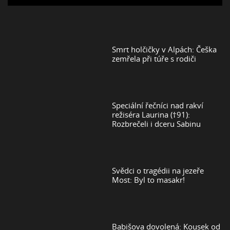
Smrt holčičky v Alpách: Češka
zemřela při túře s rodiči
Speciální řečníci nad rakví
režiséra Laurina (†91):
Rozbrečeli i dceru Sabinu
Svědci o tragédii na jezeře
Most: Byl to masakr!
Babišova dovolená: Kousek od