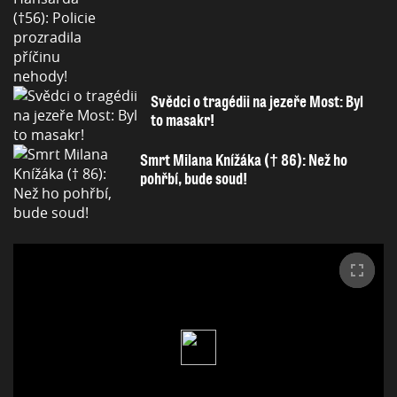
Svědci o tragédii na jezeře Most: Byl
to masakr!
Smrt Milana Knížáka († 86): Než ho
pohřbí, bude soud!