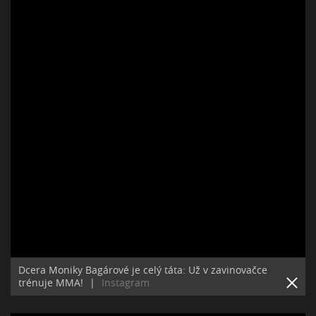
Dcera Moniky Bagárové je celý táta: Už v zavinovačce
trénuje MMA!
|
Instagram