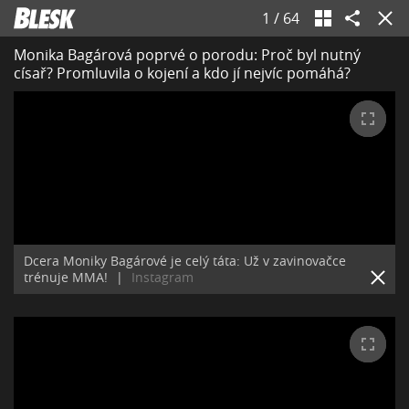
1
/
64
Monika Bagárová poprvé o porodu: Proč byl nutný
císař? Promluvila o kojení a kdo jí nejvíc pomáhá?
Dcera Moniky Bagárové je celý táta: Už v zavinovačce
trénuje MMA!
|
Instagram