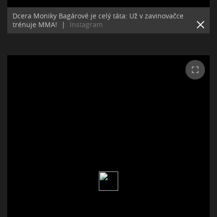
Dcera Moniky Bagárové je celý táta: Už v zavinovačce
trénuje MMA!
|
Instagram