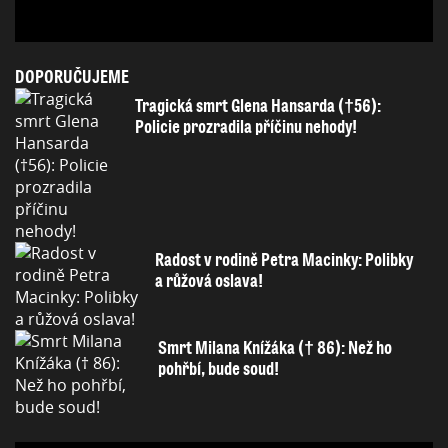
DOPORUČUJEME
Tragická smrt Glena Hansarda (†56):
Policie prozradila příčinu nehody!
Radost v rodině Petra Macinky: Polibky
a růžová oslava!
Smrt Milana Knížáka († 86): Než ho
pohřbí, bude soud!