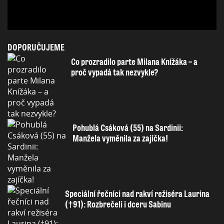
DOPORUČUJEME
Co prozradilo parte Milana Knížáka – a
proč vypadá tak nezvykle?
Pohublá Csáková (55) na Sardinii:
Manžela vyměnila za zajíčka!
Speciální řečníci nad rakví režiséra Laurina
(†91): Rozbrečeli i dceru Sabinu