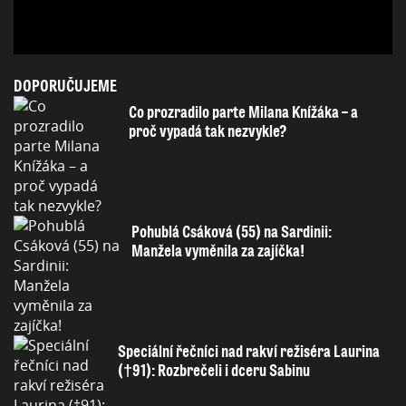
DOPORUČUJEME
Co prozradilo parte Milana Knížáka – a
proč vypadá tak nezvykle?
Pohublá Csáková (55) na Sardinii:
Manžela vyměnila za zajíčka!
Speciální řečníci nad rakví režiséra Laurina
(†91): Rozbrečeli i dceru Sabinu