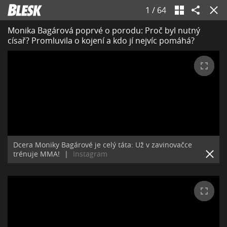
1
/
64
Monika Bagárová poprvé o porodu: Proč byl nutný
císař? Promluvila o kojení a kdo jí nejvíc pomáhá?
Dcera Moniky Bagárové je celý táta: Už v zavinovačce
trénuje MMA!
|
Instagram