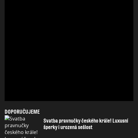
DOPORUČUJEME
Svatba pravnučky českého krále! Luxusní
šperky i urozená sešlost