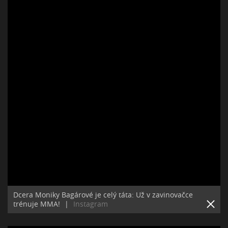
Dcera Moniky Bagárové je celý táta: Už v zavinovačce
trénuje MMA!
|
Instagram