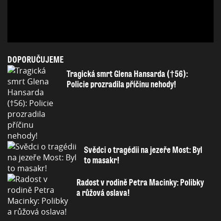
DOPORUČUJEME
Tragická smrt Glena Hansarda (†56):
Policie prozradila příčinu nehody!
Svědci o tragédii na jezeře Most: Byl
to masakr!
Radost v rodině Petra Macinky: Polibky
a růžová oslava!