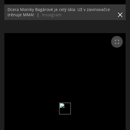
Dcera Moniky Bagárové je celý táta: Už v zavinovačce
trénuje MMA!
|
Instagram