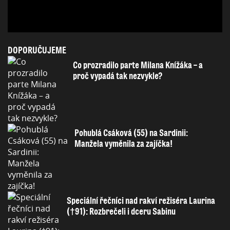
DOPORUČUJEME
Co prozradilo parte Milana Knížáka – a
proč vypadá tak nezvykle?
Pohublá Csáková (55) na Sardinii:
Manžela vyměnila za zajíčka!
Speciální řečníci nad rakví režiséra Laurina
(†91): Rozbrečeli i dceru Sabinu