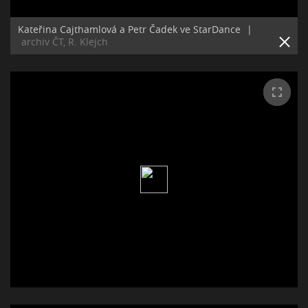
Kateřina Cajthamlová a Petr Čadek ve StarDance
|
archiv ČT, R. Klejch