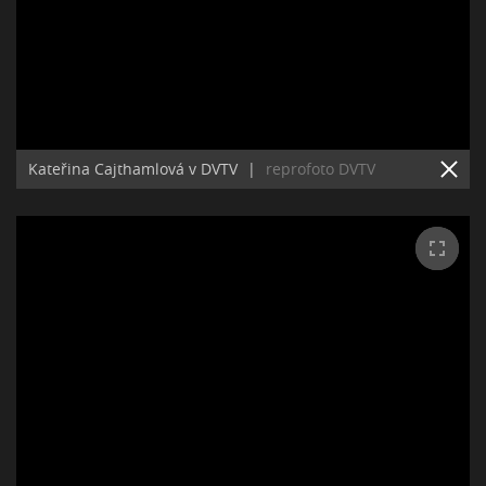
Kateřina Cajthamlová v DVTV
|
reprofoto DVTV