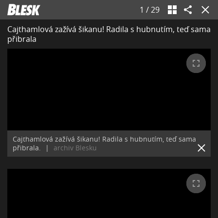
1
/
29
Cajthamlová zažívá šikanu! Radila s hubnutím, teď sama
přibrala
Cajthamlová zažívá šikanu! Radila s hubnutím, teď sama
přibrala.
|
archiv Blesku