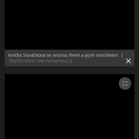
Anička Slováčková se sestrou René a jejím manželem
|
Martin Klein, Herminapress.cz