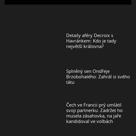
Detaily aféry Decroix s
Havránkem: Kdo je tady
největší královna?
Splněný sen Ondřeje
Brzobohatého: Zahrál si svého
tátu
Čech ve Francii prý umlátil
svoji partnerku: Zadržet ho
musela zásahovka, na jaře
kandidoval ve volbách