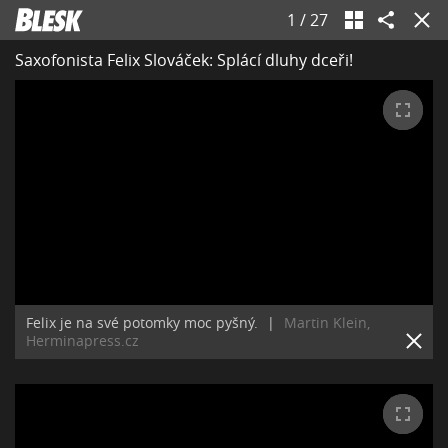
1
/
27
Saxofonista Felix Slováček: Splácí dluhy dceři!
Felix je na své potomky moc pyšný.
|
Martin Klein,
Herminapress.cz