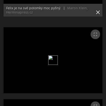
Felix je na své potomky moc pyšný.
|
Martin Klein,
Herminapress.cz