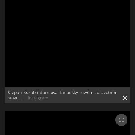
Štěpán Kozub informoval fanoušky o svém zdravotním
stavu.
|
Instagram