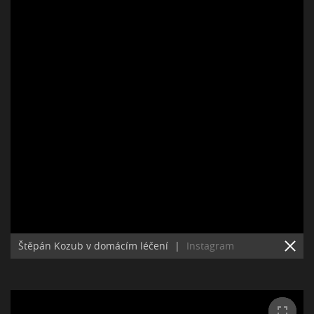
Štěpán Kozub v domácím léčení
|
Instagram