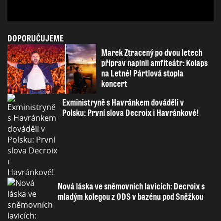
DOPORUČUJEME
Marek Ztracený po dvou letech
příprav naplnil amfiteátr: Kolaps
na Letné! Pártlová stopla
koncert
Exministryně s Havránkem dováděli v
Polsku: První slova Decroix i Havránkové!
Nová láska ve sněmovních lavicích: Decroix s
mladým kolegou z ODS v bazénu pod Sněžkou