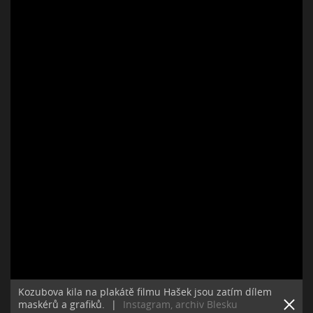
Kozubova kila na plakátě filmu Hašek jsou zatím dílem
maskérů a grafiků.
|
Instagram, archiv Blesku