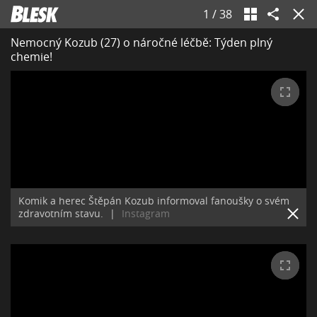
1
/
38
Nemocný Kozub (27) o náročné léčbě: Týden plný
chemie!
Komik a herec Štěpán Kozub informoval fanoušky o svém
zdravotním stavu.
|
Instagram