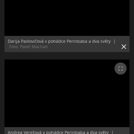
Darija Pavlovičová v pohádce Perinbaba a dva světy
|
Foto: Pavel Machan
Andrea Verešová v pohádce Perinbaba a dva světy
|