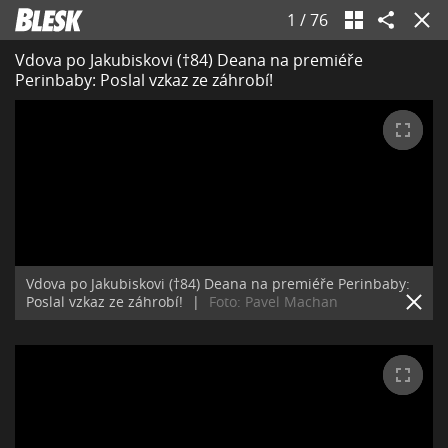
1
/
76
Vdova po Jakubiskovi (†84) Deana na premiéře
Perinbaby: Poslal vzkaz ze záhrobí!
Vdova po Jakubiskovi (†84) Deana na premiéře Perinbaby:
Poslal vzkaz ze záhrobí!
|
Foto: Pavel Machan