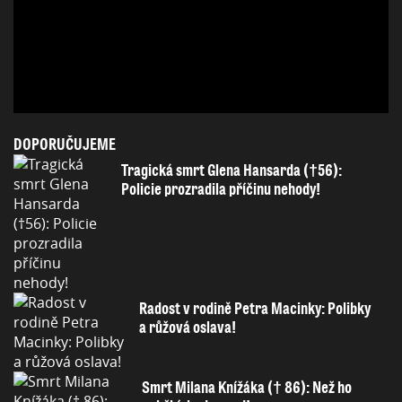
DOPORUČUJEME
Tragická smrt Glena Hansarda (†56):
Policie prozradila příčinu nehody!
Radost v rodině Petra Macinky: Polibky
a růžová oslava!
Smrt Milana Knížáka († 86): Než ho