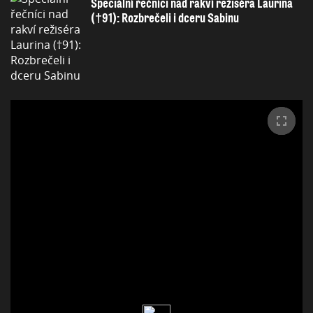
Speciální řečníci nad rakví režiséra Laurina
(†91): Rozbrečeli i dceru Sabinu