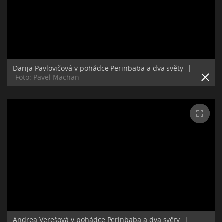
Darija Pavlovičová v pohádce Perinbaba a dva světy
|
Foto: Pavel Machan
Andrea Verešová v pohádce Perinbaba a dva světy
|