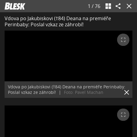
1
/
76
Vdova po Jakubiskovi (†84) Deana na premiéře
Perinbaby: Poslal vzkaz ze záhrobí!
Vdova po Jakubiskovi (†84) Deana na premiéře Perinbaby:
Poslal vzkaz ze záhrobí!
|
Foto: Pavel Machan