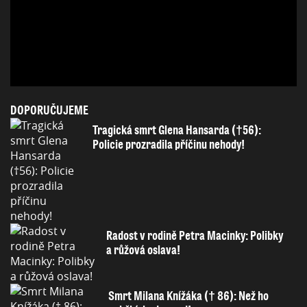
DOPORUČUJEME
Tragická smrt Glena Hansarda (†56):
Policie prozradila příčinu nehody!
Radost v rodině Petra Macinky: Polibky
a růžová oslava!
Smrt Milana Knížáka († 86): Než ho