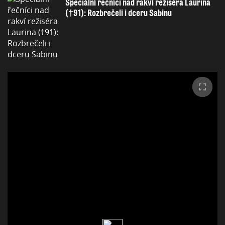
Speciální řečníci nad rakví režiséra Laurina
(†91): Rozbrečeli i dceru Sabinu