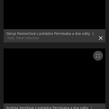
Darija Pavlovičová v pohádce Perinbaba a dva světy
|
Foto: Pavel Machan
Andrea Verešová v pohádce Perinbaba a dva světy
|