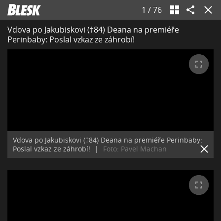
1
/
76
Vdova po Jakubiskovi (†84) Deana na premiéře
Perinbaby: Poslal vzkaz ze záhrobí!
Vdova po Jakubiskovi (†84) Deana na premiéře Perinbaby:
Poslal vzkaz ze záhrobí!
|
Foto: Pavel Machan