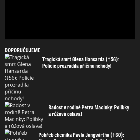
DOPORUČUJEME
Tragická smrt Glena Hansarda (†56):
Policie prozradila příčinu nehody!
Radost v rodině Petra Macinky: Polibky
a růžová oslava!
Pohřeb chemika Pavla Jungwirtha (†60):