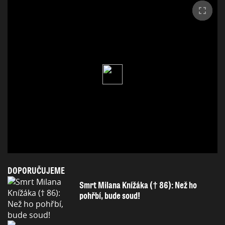
DOPORUČUJEME
Smrt Milana Knížáka († 86): Než ho
pohřbí, bude soud!