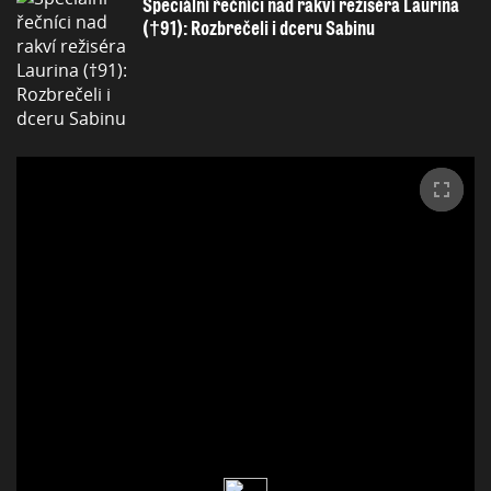
Speciální řečníci nad rakví režiséra Laurina
(†91): Rozbrečeli i dceru Sabinu