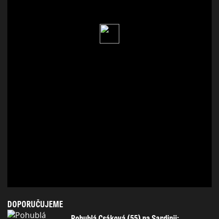
DOPORUČUJEME
Pohublá Csáková (55) na Sardinii: