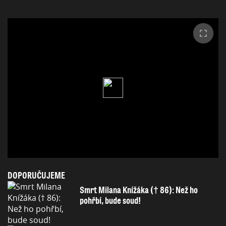
DOPORUČUJEME
Smrt Milana Knížáka († 86): Než ho
pohřbí, bude soud!