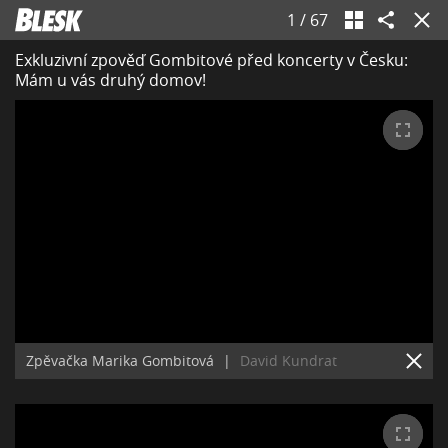
1
/
67
Exkluzivní zpověď Gombitové před koncerty v Česku:
Mám u vás druhý domov!
Zpěvačka Marika Gombitová
|
David Kundrat