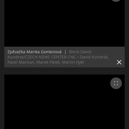
Zpěvačka Marika Gombitová
|
Blesk:David
Kundrat/CZECH NEWS CENTER CNC / David Kundrát,
Pavel Machan, Marek Pátek, Martin Hykl