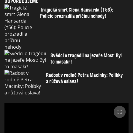
DOPORUČUJEME
Tragická smrt Glena Hansarda (†56):
Policie prozradila příčinu nehody!
Svědci o tragédii na jezeře Most: Byl
to masakr!
Radost v rodině Petra Macinky: Polibky
a růžová oslava!