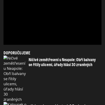
DOPORUČUJEME
Ničivé zemětřesení u Neapole: Obří balvany
se řítily ulicemi, úřady hlásí 30 zraněných