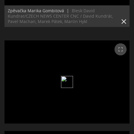
Zpěvačka Marika Gombitová
|
Blesk:David
Kundrat/CZECH NEWS CENTER CNC / David Kundrát,
Pavel Machan, Marek Pátek, Martin Hykl