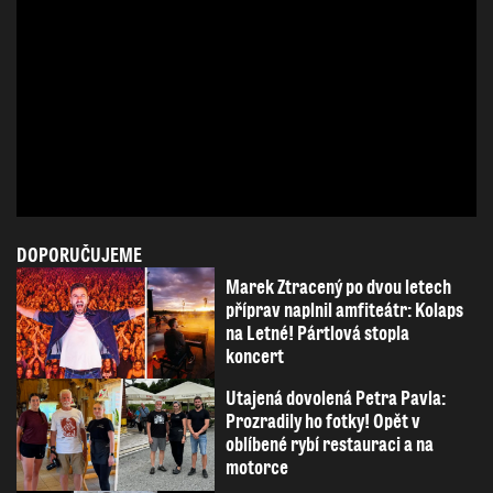
DOPORUČUJEME
Marek Ztracený po dvou letech
příprav naplnil amfiteátr: Kolaps
na Letné! Pártlová stopla
koncert
Utajená dovolená Petra Pavla:
Prozradily ho fotky! Opět v
oblíbené rybí restauraci a na
motorce