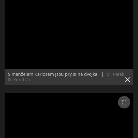
S manželem Karlosem jsou prý silná dvojka.
|
M. Pátek.
D. Kundrát