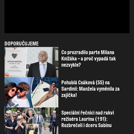
DOPORUČUJEME
Co prozradilo parte Milana
Knížáka – a proč vypadá tak
nezvykle?
Pohublá Csáková (55) na
Sardinii: Manžela vyměnila za
zajíčka!
Speciální řečníci nad rakví
režiséra Laurina (†91):
Rozbrečeli i dceru Sabinu