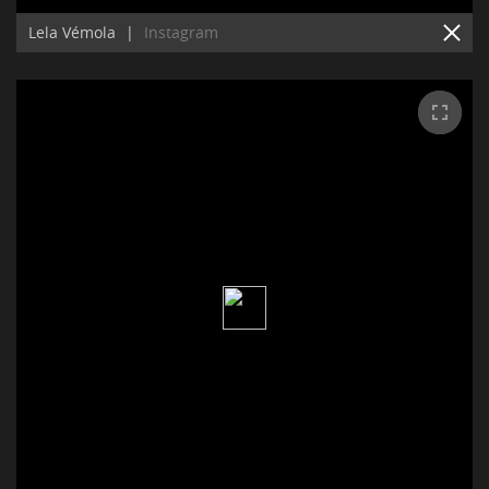
Lela Vémola
|
Instagram