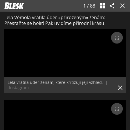
1
/
88
Lela Vémola vrátila úder »přirozeným« ženám:
Přestaňte se holit! Pak uvidíme přírodní krásu
Lela vrátila úder ženám, které kritizují její vzhled.
|
Instagram