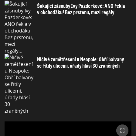
Šokující zásnuby Ivy Pazderkové: ANO řekla
v obchoďáku! Bez prstenu, mezi regály…
Ničivé zemětřesení u Neapole: Obří balvany
se řítily ulicemi, úřady hlásí 30 zraněných