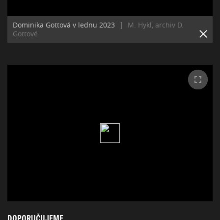
Dominika Gottová v lednu 2023
|
M. Hykl, archiv D.
Gottové
DOPORUČUJEME