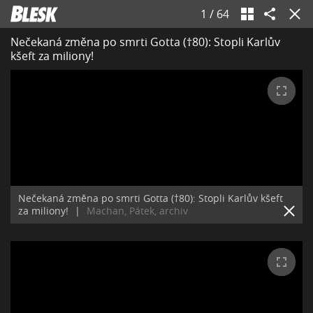
1
/
64
Nečekaná změna po smrti Gotta (†80): Stopli Karlův
kšeft za miliony!
Nečekaná změna po smrti Gotta (†80): Stopli Karlův kšeft
za miliony!
|
Machan, Pátek, archiv