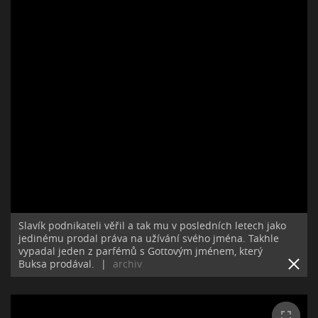
Slavík podnikateli věřil a tak mu v posledních letech jako
jedinému prodal práva na užívání svého jména. Takhle
vypadal jeden z parfémů s Gottovým jménem, který
Buksa prodával.
|
archiv