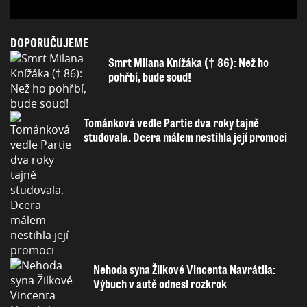
DOPORUČUJEME
Smrt Milana Knížáka († 86): Než ho
pohřbí, bude soud!
Tománková vedle Partie dva roky tajně
studovala. Dcera málem nestihla její promoci
Nehoda syna Žilkové Vincenta Navrátila:
Výbuch v autě odnesl rozkrok