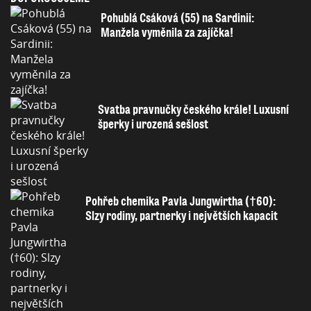
Pohublá Csáková (55) na Sardinii:
Manžela vyměnila za zajíčka!
Svatba pravnučky českého krále! Luxusní
šperky i urozená sešlost
Pohřeb chemika Pavla Jungwirtha (†60):
Slzy rodiny, partnerky i největších kapacit