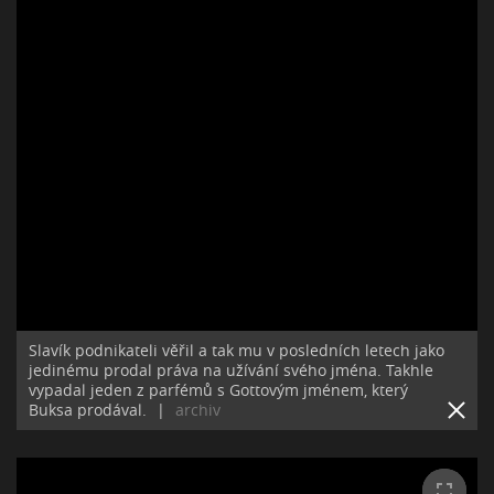
Slavík podnikateli věřil a tak mu v posledních letech jako
jedinému prodal práva na užívání svého jména. Takhle
vypadal jeden z parfémů s Gottovým jménem, který
Buksa prodával.
|
archiv