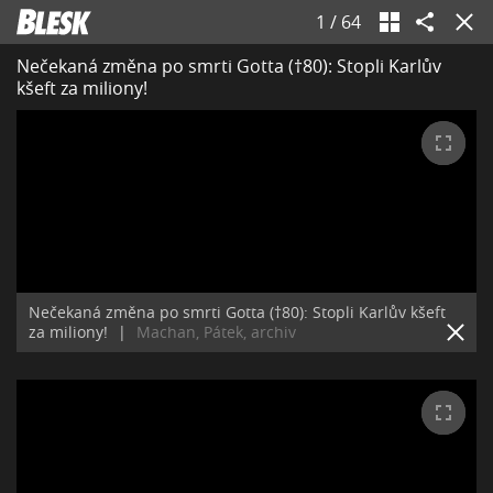
1
/
64
Nečekaná změna po smrti Gotta (†80): Stopli Karlův
kšeft za miliony!
Nečekaná změna po smrti Gotta (†80): Stopli Karlův kšeft
za miliony!
|
Machan, Pátek, archiv