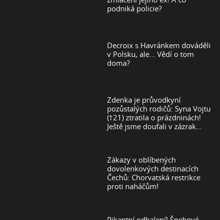
podniká policie?
Decroix s Havránkem dováděli
v Polsku, ale… Vědí o tom
doma?
Zdenka je průvodkyní
pozůstalých rodičů: Syna Vojtu
(†21) ztratila o prázdninách!
Ještě jsme doufali v zázrak…
Zákazy v oblíbených
dovolenkových destinacích
Čechů: Chorvatská restrikce
proti naháčům!
Pikantní odhalení! Špehové