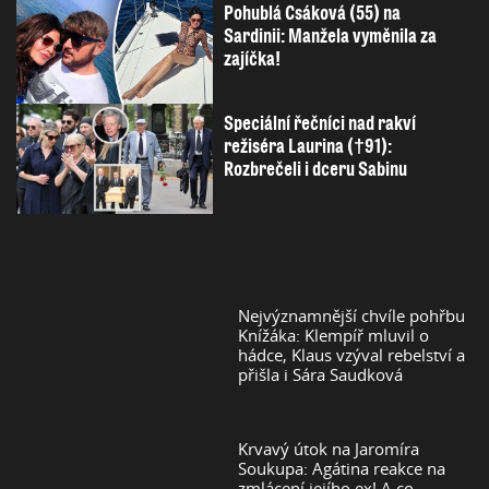
Pohublá Csáková (55) na
Sardinii: Manžela vyměnila za
zajíčka!
Speciální řečníci nad rakví
režiséra Laurina (†91):
Rozbrečeli i dceru Sabinu
Nejvýznamnější chvíle pohřbu
Knížáka: Klempíř mluvil o
hádce, Klaus vzýval rebelství a
přišla i Sára Saudková
Krvavý útok na Jaromíra
Soukupa: Agátina reakce na
zmlácení jejího ex! A co