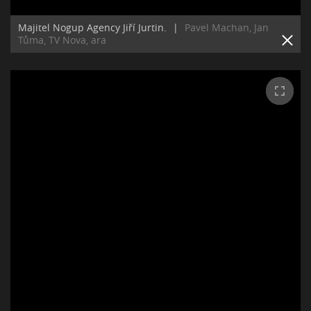
Majitel Nogup Agency Jiří Jurtin.
|
Pavel Machan, Jan
Tůma, TV Nova, ara