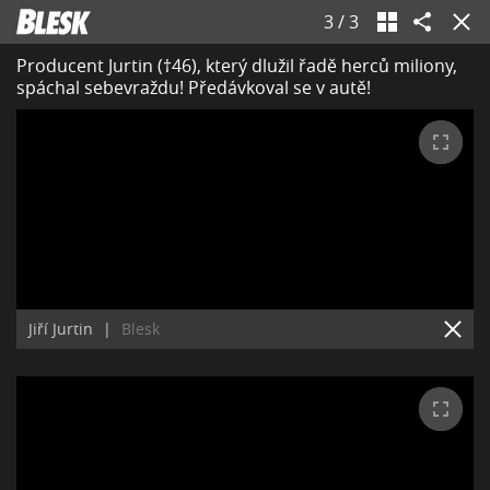
3
/
3
Producent Jurtin (†46), který dlužil řadě herců miliony,
spáchal sebevraždu! Předávkoval se v autě!
Jiří Jurtin
|
Blesk