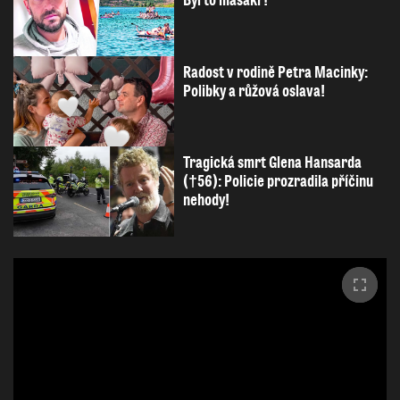
Byl to masakr!
Radost v rodině Petra Macinky:
Polibky a růžová oslava!
Tragická smrt Glena Hansarda
(†56): Policie prozradila příčinu
nehody!