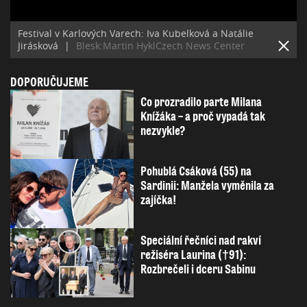
Festival v Karlových Varech: Iva Kubelková a Natálie
Jirásková
|
Blesk:Martin HyklCzech News Center
DOPORUČUJEME
Co prozradilo parte Milana
Knížáka – a proč vypadá tak
nezvykle?
Pohublá Csáková (55) na
Sardinii: Manžela vyměnila za
zajíčka!
Speciální řečníci nad rakví
režiséra Laurina (†91):
Rozbrečeli i dceru Sabinu