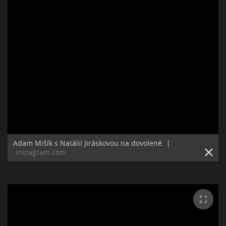
Adam Mišík s Natálií Jiráskovou na dovolené
|
instagram.com