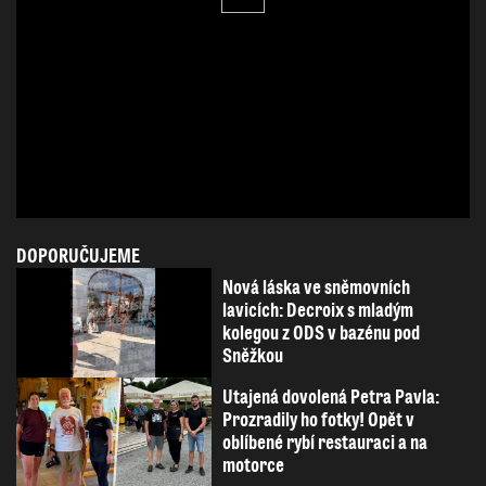
DOPORUČUJEME
Nová láska ve sněmovních
lavicích: Decroix s mladým
kolegou z ODS v bazénu pod
Sněžkou
Utajená dovolená Petra Pavla:
Prozradily ho fotky! Opět v
oblíbené rybí restauraci a na
motorce