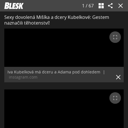
1
/
67
Sexy dovolená Mišíka a dcery Kubelkové: Gestem
naznačili těhotenství!
Iva Kubelková má dceru a Adama pod dohledem
|
instagram.com