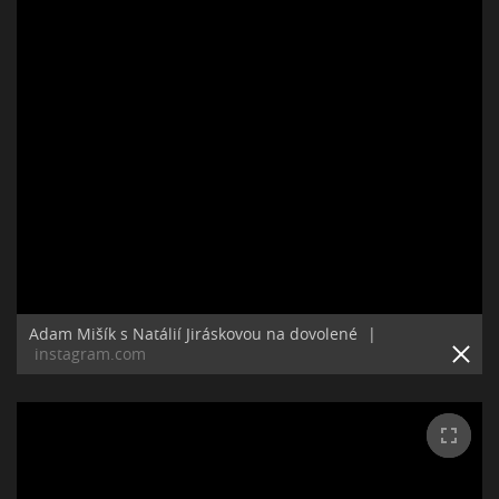
Adam Mišík s Natálií Jiráskovou na dovolené
|
instagram.com