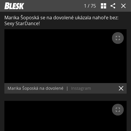
1
/
75
Marika Šoposká se na dovolené ukázala nahoře bez:
Sexy StarDance!
Marika Šoposká na dovolené
|
Instagram