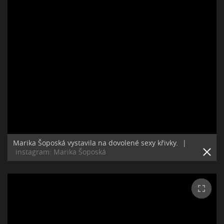
Marika Šoposká vystavila na dovolené sexy křivky.
|
instagram: Marika Šoposká