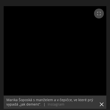
Marika Šoposká s manželem a v čepičce, ve které prý
vypadá „jak dement“.
|
Instagram