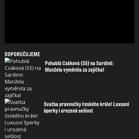
DOPORUČUJEME
Pohublá Csáková (55) na Sardinii:
Manžela vyměnila za zajíčka!
Svatba pravnučky českého krále! Luxusní
šperky i urozená sešlost