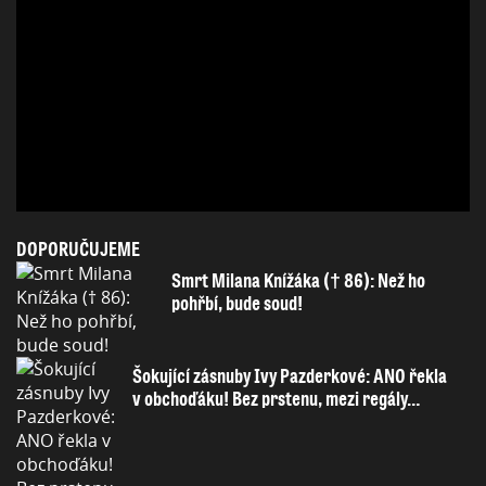
DOPORUČUJEME
Smrt Milana Knížáka († 86): Než ho
pohřbí, bude soud!
Šokující zásnuby Ivy Pazderkové: ANO řekla
v obchoďáku! Bez prstenu, mezi regály…