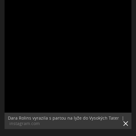
Dara Rolins vyrazila s partou na lyže do Vysokých Tater
|
instagram.com