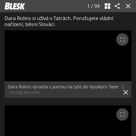
1
/
94
Dara Rolins si užívá v Tatrách. Porušujete vládní
nařízení, běsní Slováci
Dara Rolins vyrazila s partou na lyže do Vysokých Tater
|
instagram.com