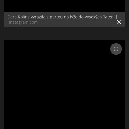
Dara Rolins vyrazila s partou na lyže do Vysokých Tater
|
instagram.com