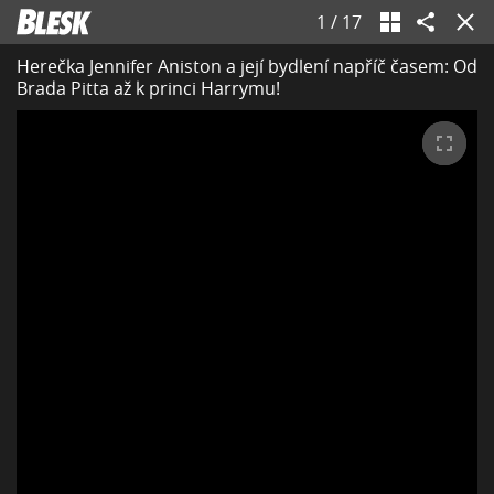
1
/
17
Herečka Jennifer Aniston a její bydlení napříč časem: Od
Brada Pitta až k princi Harrymu!