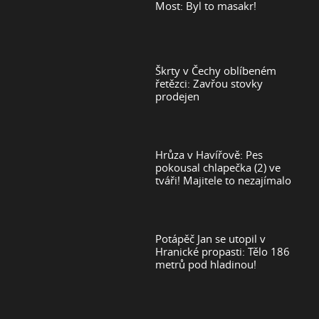
Most: Byl to masakr!
Škrty v Čechy oblíbeném
řetězci: Zavřou stovky
prodejen
Hrůza v Havířově: Pes
pokousal chlapečka (2) ve
tváři! Majitele to nezajímalo
Potápěč Jan se utopil v
Hranické propasti: Tělo 186
metrů pod hladinou!