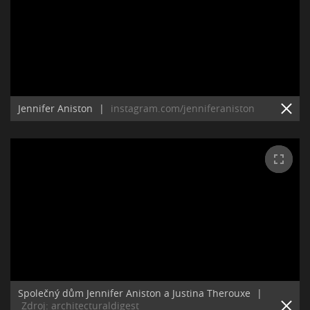
Jennifer Aniston
|
instagram.com/jenniferaniston
Společný dům Jennifer Aniston a Justina Therouxe
|
Zdroj: architecturaldigest