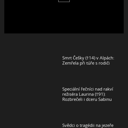
Smrt Češky (†14) v Alpách:
Zemřela při túře s rodiči
Speciální řečníci nad rakví
režiséra Laurina (†91):
Rozbrečeli i dceru Sabinu
Svědci o tragédii na jezeře