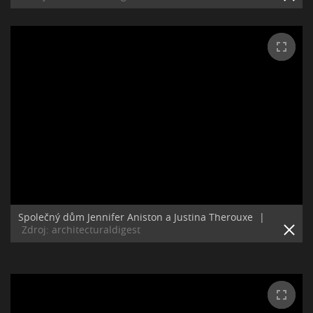
Společný dům Jennifer Aniston a Justina Therouxe
|
Zdroj: architecturaldigest