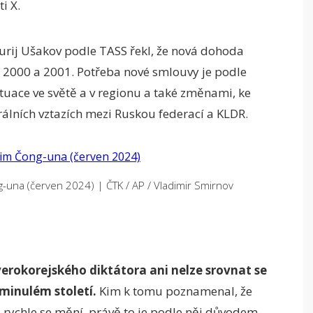
i X.
urij Ušakov podle TASS řekl, že nová dohoda
, 2000 a 2001. Potřeba nové smlouvy je podle
tuace ve světě a v regionu a také změnami, ke
rálních vztazích mezi Ruskou federací a KLDR.
ng-una (červen 2024)
|
ČTK / AP / Vladimir Smirnov
erokorejského diktátora ani nelze srovnat se
minulém století.
Kim k tomu poznamenal, že
a rychle se mění, právě to je podle něj důvodem