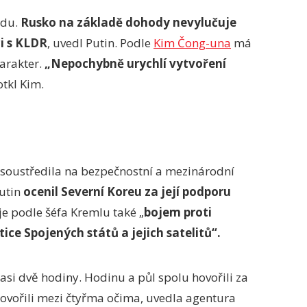
odu.
Rusko na základě dohody nevylučuje
i s KLDR
, uvedl Putin. Podle
Kim Čong-una
má
arakter.
„Nepochybně urychlí vytvoření
tkl Kim.
ti soustředila na bezpečnostní a mezinárodní
Putin
ocenil Severní Koreu za její podporu
 je podle šéfa Kremlu také „
bojem proti
ice Spojených států a jejich satelitů“.
si dvě hodiny. Hodinu a půl spolu hovořili za
hovořili mezi čtyřma očima, uvedla agentura