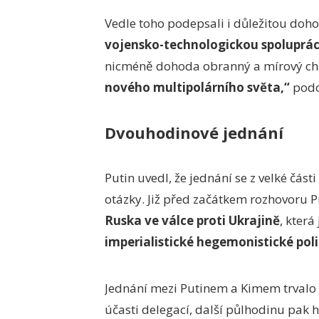
Vedle toho podepsali i důležitou doh
vojensko-technologickou spoluprác
nicméně dohoda obranný a mírový ch
nového multipolárního světa,“
podo
Dvouhodinové jednání
Putin uvedl, že jednání se z velké čás
otázky. Již před začátkem rozhovoru 
Ruska ve válce proti Ukrajině
, která
imperialistické hegemonistické polit
Jednání mezi Putinem a Kimem trvalo a
účasti delegací, další půlhodinu pak 