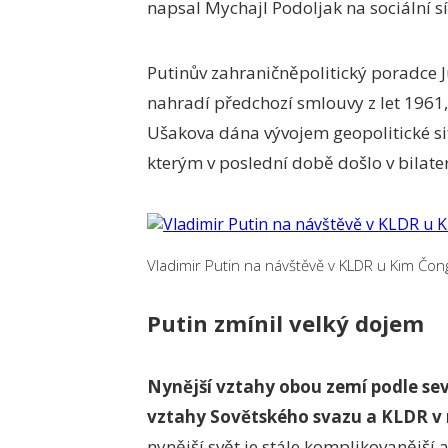
napsal Mychajl Podoljak na sociální sít
Putinův zahraničněpolitický poradce J
nahradí předchozí smlouvy z let 1961
Ušakova dána vývojem geopolitické si
kterým v poslední době došlo v bilate
Vladimir Putin na návštěvě v KLDR u Kim Čo
Putin zmínil velký dojem
Nynější vztahy obou zemí podle sev
vztahy Sovětského svazu a KLDR v 
nynější svět je stále komplikovanější 