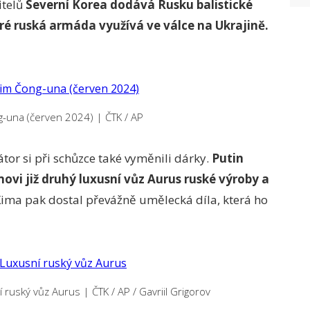
itelů
Severní Korea dodává Rusku balistické
eré ruská armáda využívá ve válce na Ukrajině.
ng-una (červen 2024)
|
ČTK / AP
tor si při schůzce také vyměnili dárky.
Putin
ovi již druhý luxusní vůz Aurus ruské výroby a
Kima pak dostal převážně umělecká díla, která ho
í ruský vůz Aurus
|
ČTK / AP / Gavriil Grigorov