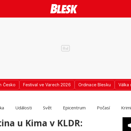
n Česko
Festival ve Varech 2026
Ordinace Blesku
Válka 
ika
Události
Svět
Epicentrum
Počasí
Krim
tina u Kima v KLDR: