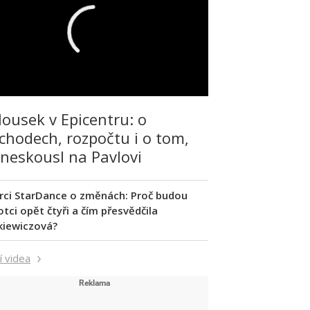
lousek v Epicentru: o
chodech, rozpočtu i o tom,
 neskousl na Pavlovi
rci StarDance o změnách: Proč budou
tci opět čtyři a čím přesvědčila
kiewiczová?
í videa