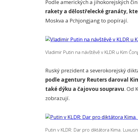
Podle amerických a jihokorejských čin
rakety a dělostřelecké granáty, kt
Moskva a Pchjongjang to popírají.
Vladimir Putin na návštěvě v KLDR u Kim Čo
Ruský prezident a severokorejský diktá
podle agentury Reuters daroval Kim
také dýku a čajovou soupravu
. Od 
zobrazují.
Putin v KLDR: Dar pro diktátora Kima. Luxusn