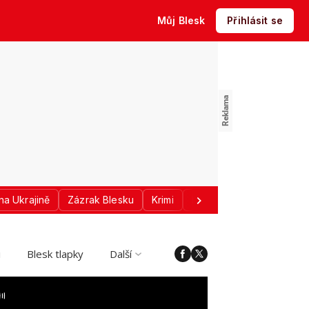
Můj Blesk
Přihlásit se
na Ukrajině
Zázrak Blesku
Krimi
Donald Trump
Sport
i
Blesk tlapky
Další