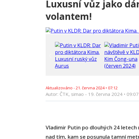
Luxusní vůz jako dár
volantem!
Aktualizováno -
21. června 2024
•
07:12
Autor: ČTK, simao -
19. června 2024
•
09:07
Vladimir Putin po dlouhých 24 letech 
nad tím, kam se posunula tamní met