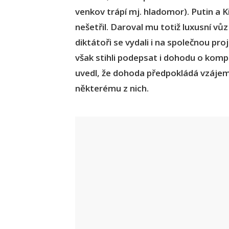
venkov trápí mj. hladomor). Putin a Ki
nešetřil. Daroval mu totiž luxusní vů
diktátoři se vydali i na společnou pro
však stihli podepsat i dohodu o komp
uvedl, že dohoda předpokládá vzáje
některému z nich.