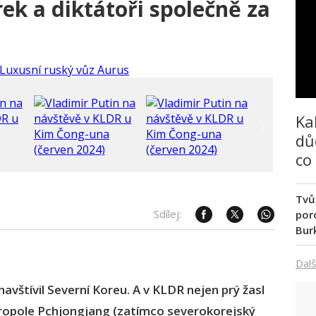
ek a diktátoři společně za
Ka
dů
co
Tvů
Sdílej:
poro
Bur
Dalš
navštívil Severní Koreu. A v KLDR nejen prý žasl
ropole Pchjongjang (zatímco severokorejský