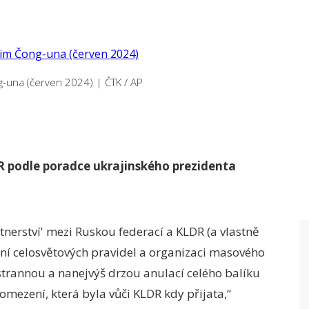
ng-una (červen 2024)
|
ČTK / AP
 podle poradce ukrajinského prezidenta
tnerství' mezi Ruskou federací a KLDR (a vlastně
ní celosvětových pravidel a organizaci masového
nostrannou a nanejvýš drzou anulací celého balíku
omezení, která byla vůči KLDR kdy přijata,“