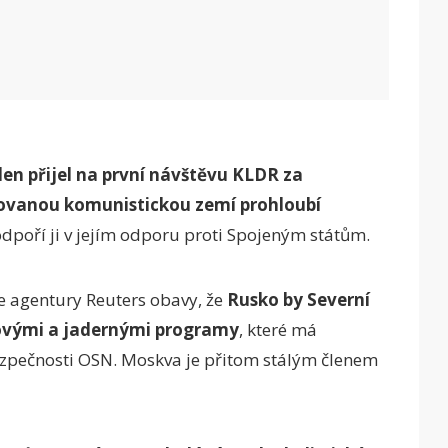
en přijel na první návštěvu KLDR za
zolovanou komunistickou zemí prohloubí
dpoří ji v jejím odporu proti Spojeným státům.
e agentury Reuters obavy, že
Rusko by Severní
tovými a jadernými programy
, které má
ezpečnosti OSN. Moskva je přitom stálým členem