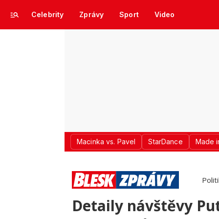
Celebrity
Zprávy
Sport
Video
Macinka vs. Pavel
StarDance
Made i
Polit
Detaily návštěvy Pu