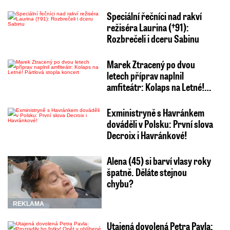
Speciální řečníci nad rakví
režiséra Laurina (†91):
Rozbrečeli i dceru Sabinu
Marek Ztracený po dvou
letech příprav naplnil
amfiteátr: Kolaps na Letné!…
Exministryně s Havránkem
dováděli v Polsku: První slova
Decroix i Havránkové!
Alena (45) si barví vlasy roky
špatně. Děláte stejnou
chybu?
REKLAMA
Utajená dovolená Petra Pavla: