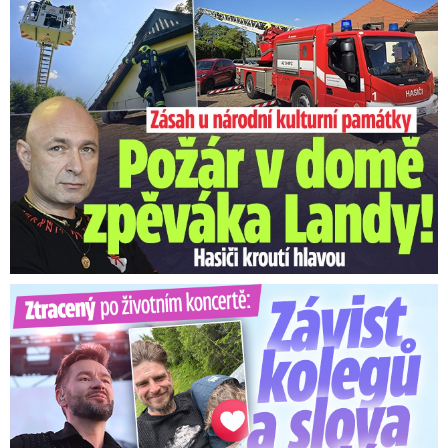
U Daniela Landy hořelo! Hasiči kroutí hlavou
Video se připravuje ...
Wagnerovci: Putinovi nebezpeční nájemní vrazi a
žoldáci
Ztracený po životním koncertě: Závist kolegů a teplý popík