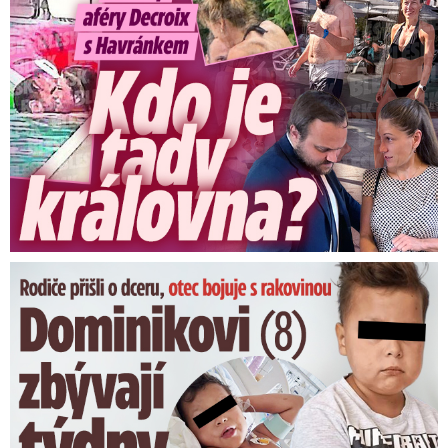
Dominikovi (8) zbývají týdny života: Vzkaz od exprezidenta