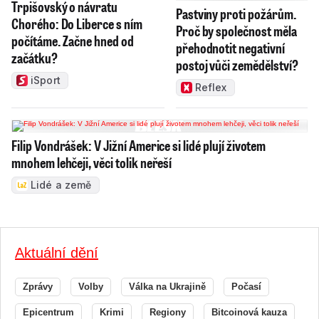
Trpišovský o návratu
Pastviny proti požárům.
Chorého: Do Liberce s ním
Proč by společnost měla
počítáme. Začne hned od
přehodnotit negativní
začátku?
postoj vůči zemědělství?
iSport
Reflex
Filip Vondrášek: V Jižní Americe si lidé plují životem
mnohem lehčeji, věci tolik neřeší
Lidé a země
Aktuální dění
Zprávy
Volby
Válka na Ukrajině
Počasí
Epicentrum
Krimi
Regiony
Bitcoinová kauza