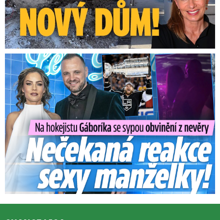
Na Gáboríka se sypou obvinění z nevěry: Reakce manželky!