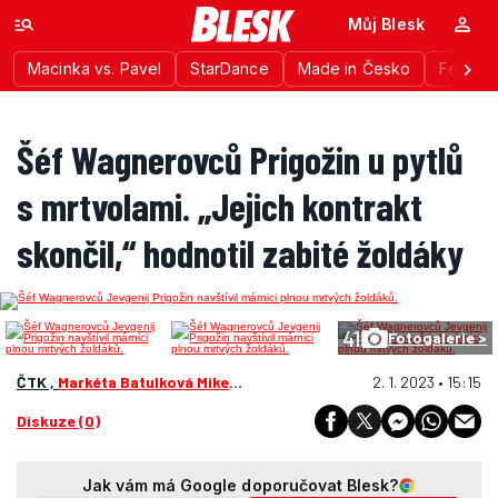
Můj Blesk
Macinka vs. Pavel
StarDance
Made in Česko
Festiva
Šéf Wagnerovců Prigožin u pytlů
s mrtvolami. „Jejich kontrakt
skončil,“ hodnotil zabité žoldáky
41
Fotogalerie >
ČTK ,
Markéta Batulková Mikešová
, swp
2. 1. 2023 • 15:15
Diskuze (0)
Jak vám má Google doporučovat Blesk?