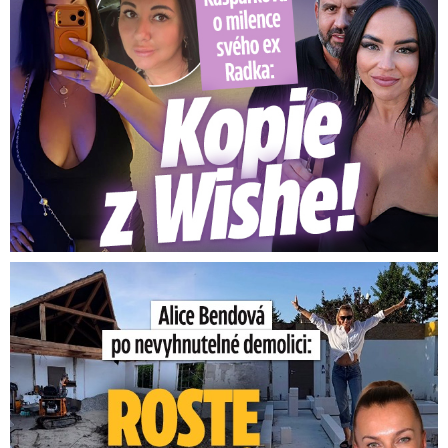
Bendová po nevyhnutelné demolici: Takhle roste nový dům