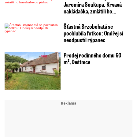
Jaromíra Soukupa: Krvavá
nakládačka, zmlátili ho…
Šťastná Brzobohatá se
pochlubila fotkou: Ondřej si
neodpustil rýpanec
Prodej rodinného domu 60
m², Deštnice