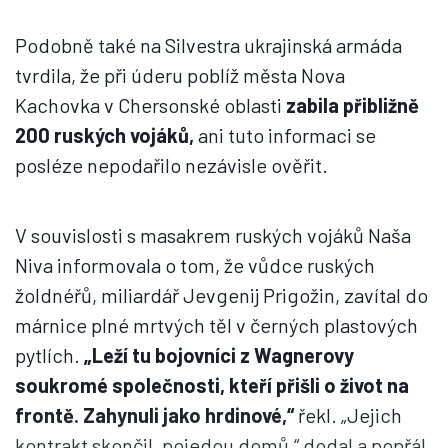
Podobně také na Silvestra ukrajinská armáda
tvrdila, že při úderu poblíž města Nova
Kachovka v Chersonské oblasti
zabila přibližně
200 ruských vojáků,
ani tuto informaci se
posléze nepodařilo nezávisle ověřit.
V souvislosti s masakrem ruských vojáků Naša
Niva informovala o tom, že vůdce ruských
žoldnéřů, miliardář Jevgenij Prigožin, zavítal do
márnice plné mrtvých těl v černých plastových
pytlích.
„Leží tu bojovníci z Wagnerovy
soukromé společnosti, kteří přišli o život na
frontě. Zahynuli jako hrdinové,“
řekl. „Jejich
kontrakt skončil, pojedou domů,“ dodal a popřál