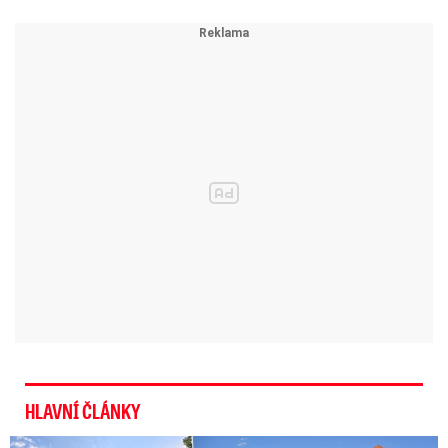
Server dodal, že Wagnerova skupina je formálně
soukromou společností, ale fakticky vznikla a
působí u ruské vojenské rozvědky GRU a
sám
Prigožin zbohatl díky blízkosti k ruskému
prezidentovi Vladimiru Putinovi.
Ve válce proti
Ukrajině sehrává zvláštní roli vzhledem k nízké
bojeschopnosti pravidelných jednotek ruské
armády. Prigožin své žoldnéře verbuje i mezi
zločinci v ruských věznicích a bojovníky
„motivuje výdělky, které jsou na ruské poměry
astronomické“:
nedávno se postavil za dva
žoldnéře, kteří kriminálním slangem nadávali
generálovi Gerasimovovi kvůli chybějící munici
HLAVNÍ ČLÁNKY
na frontě.