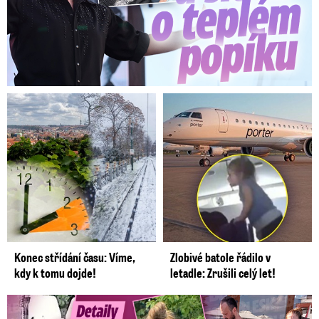
Konec střídání času: Víme,
Zlobivé batole řádilo v
kdy k tomu dojde!
letadle: Zrušili celý let!
Detaily aféry Decroix s Havránkem: Kdo je tady královna?