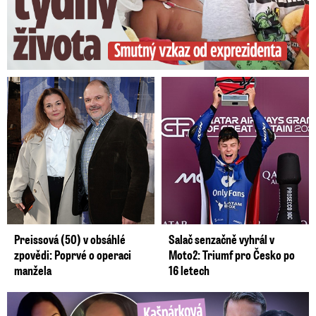
Preissová (50) v obsáhlé
Salač senzačně vyhrál v
zpovědi: Poprvé o operaci
Moto2: Triumf pro Česko po
manžela
16 letech
Kašpárková o milence svého ex Radka: Kopie z Wishe!