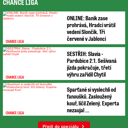
CHANCE LIGA
ONLINE: Baník zase
prohrává, Hradci vrátil
vedení Slončík. Tři
červené v Jablonci
CHANCE LIGA
SESTŘIH: Slavia -
Pardubice 2:1. Sešívaná
jízda pokračuje, třetí
výhru zařídil Chytil
CHANCE LIGA
Sparťané si vyslechli od
fanoušků. Zasloužený
kouř, líčil Zelený. Experta
nezaujal ...
CHANCE LIGA
Přejít do speciálu