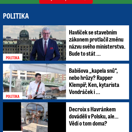
POLITIKA
Havlíček se stavebním
zákonem protlačil změnu
názvu svého ministerstva.
Bude to stát ...
POLITIKA
Babišova „kapela snů“,
nebo hrůzy? Rapper
Klempíř, Ken, kytarista
Vondráček i ...
POLITIKA
Decroix s Havránkem
dováděli v Polsku, ale…
Vědí o tom doma?