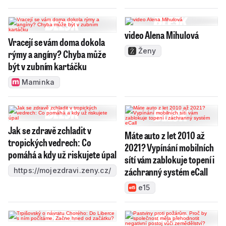
video Alena Mihulová
Vracejí se vám doma dokola
Ženy
rýmy a angíny? Chyba může
být v zubním kartáčku
Maminka
Jak se zdravě zchladit v
Máte auto z let 2010 až
tropických vedrech: Co
2021? Vypínání mobilních
pomáhá a kdy už riskujete úpal
sítí vám zablokuje topení i
záchranný systém eCall
https://mojezdravi.zeny.cz/
e15