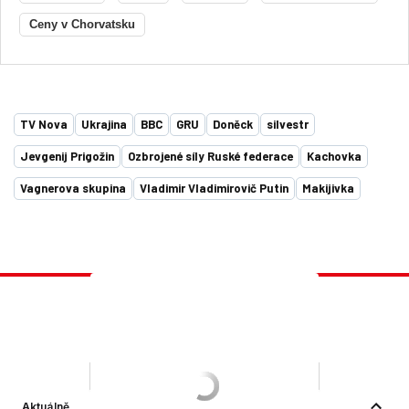
Ceny v Chorvatsku
TV Nova
Ukrajina
BBC
GRU
Doněck
silvestr
Jevgenij Prigožin
Ozbrojené síly Ruské federace
Kachovka
Vagnerova skupina
Vladimir Vladimirovič Putin
Makijivka
Aktuálně