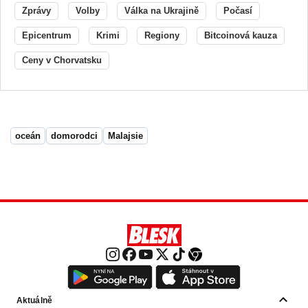
Zprávy
Volby
Válka na Ukrajině
Počasí
Epicentrum
Krimi
Regiony
Bitcoinová kauza
Ceny v Chorvatsku
oceán
domorodci
Malajsie
Aktuálně