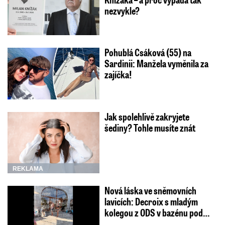
nezvykle?
Pohublá Csáková (55) na
Sardinii: Manžela vyměnila za
zajíčka!
Jak spolehlivě zakryjete
šediny? Tohle musíte znát
REKLAMA
Nová láska ve sněmovních
lavicích: Decroix s mladým
kolegou z ODS v bazénu pod…