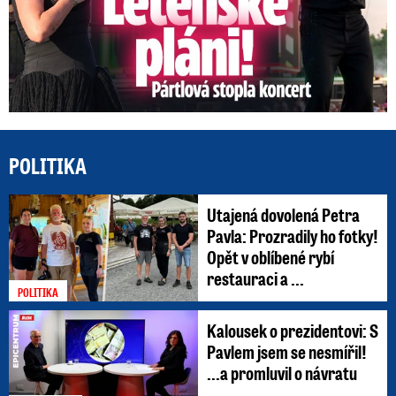
POLITIKA
Utajená dovolená Petra
Pavla: Prozradily ho fotky!
Opět v oblíbené rybí
restauraci a ...
POLITIKA
Kalousek o prezidentovi: S
Pavlem jsem se nesmířil!
...a promluvil o návratu