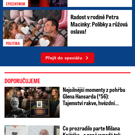
EPICENTRUM
Radost v rodině Petra
Macinky: Polibky a růžová
oslava!
POLITIKA
Přejít do speciálu
DOPORUČUJEME
Nejsilnější momenty z pohřbu
Glena Hansarda (†56):
Tajemství rakve, hvězdní…
Co prozradilo parte Milana
Knížáka – a proč vypadá tak