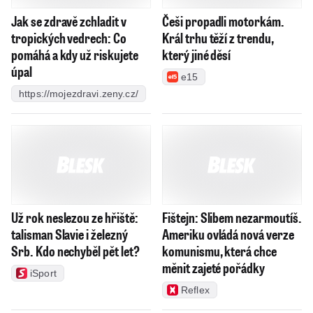
Jak se zdravě zchladit v
Češi propadli motorkám.
tropických vedrech: Co
Král trhu těží z trendu,
pomáhá a kdy už riskujete
který jiné děsí
úpal
e15
https://mojezdravi.zeny.cz/
Už rok neslezou ze hřiště:
Fištejn: Slibem nezarmoutíš.
talisman Slavie i železný
Ameriku ovládá nová verze
Srb. Kdo nechyběl pět let?
komunismu, která chce
měnit zajeté pořádky
iSport
Reflex