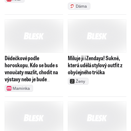
Dáma
Dědečkové podle
Miluje ji i Zendaya! Sukně,
horoskopu. Kdo se bude s
která udělá stylový outfit z
vnoučaty mazlit, chodit na
obyčejného trička
výstavy nebo je bude
Ženy
doučovat matematiku?
Maminka