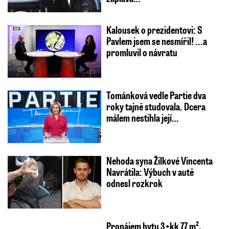
Kalousek o prezidentovi: S
Pavlem jsem se nesmířil! ...a
promluvil o návratu
Tománková vedle Partie dva
roky tajně studovala. Dcera
málem nestihla její…
Nehoda syna Žilkové Vincenta
Navrátila: Výbuch v autě
odnesl rozkrok
Pronájem bytu 3+kk 77 m²,