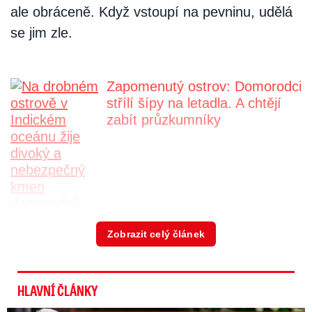
ale obráceně. Když vstoupí na pevninu, udělá
se jim zle.
Zapomenutý ostrov: Domorodci
střílí šípy na letadla. A chtějí
zabít průzkumníky
Zobrazit celý článek
Komunikace s lidmi na souši je velmi omezená.
Probíhá pouze, když Bajau připluje obchodovat
s mořskými plody, za které chce většinou věci,
HLAVNÍ ČLÁNKY
které si nedokáže ulovit nebo obstarat na moři.