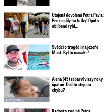
Utajená dovolená Petra Pavla:
Prozradily ho fotky! Opět v
oblíbené rybí…
Svědci o tragédii na jezeře
Most: Byl to masakr!
Alena (45) si barví vlasy roky
špatně. Děláte stejnou
chybu?
REKLAMA
Radost v rodině Petra