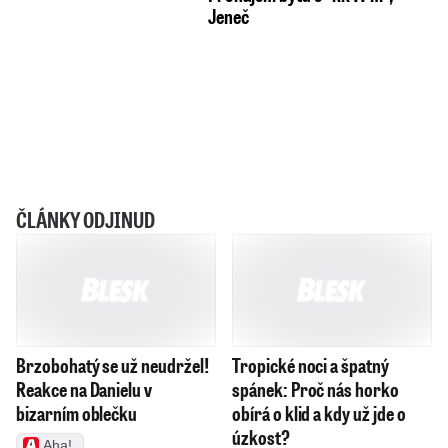
Jeneč
ČLÁNKY ODJINUD
Brzobohatý se už neudržel!
Tropické noci a špatný
Reakce na Danielu v
spánek: Proč nás horko
bizarním oblečku
obírá o klid a kdy už jde o
úzkost?
Aha!