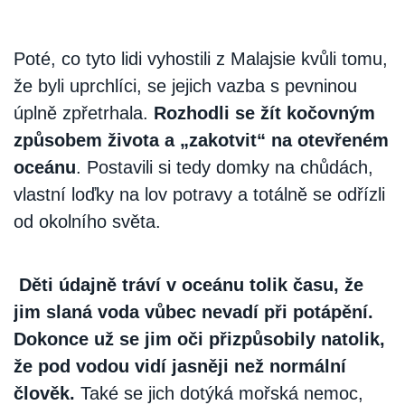
Poté, co tyto lidi vyhostili z Malajsie kvůli tomu,
že byli uprchlíci, se jejich vazba s pevninou
úplně zpřetrhala.
Rozhodli se žít kočovným
způsobem života a „zakotvit“ na otevřeném
oceánu
. Postavili si tedy domky na chůdách,
vlastní loďky na lov potravy a totálně se odřízli
od okolního světa.
Děti údajně tráví v oceánu tolik času, že
jim slaná voda vůbec nevadí při potápění.
Dokonce už se jim oči přizpůsobily natolik,
že pod vodou vidí jasněji než normální
člověk.
Také se jich dotýká mořská nemoc,