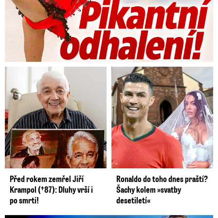
Před rokem zemřel Jiří
Ronaldo do toho dnes praští?
Krampol (†87): Dluhy vrší i
Šachy kolem »svatby
po smrti!
desetiletí«