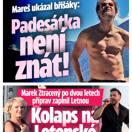
Mareš v dokonalé formě ukázal břišáky: Padesátka není znát
Marek Ztracený na Letné: Pártlová stopla koncert