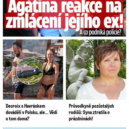
Decroix s Havránkem
Průvodkyně pozůstalých
dováděli v Polsku, ale… Vědí
rodičů: Syna ztratila o
o tom doma?
prázdninách!