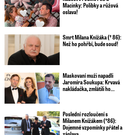
Macinky: Polibky a růžová
oslava!
Smrt Milana Knížáka († 86):
Než ho pohřbí, bude soud!
Maskovaní muži napadli
Jaromíra Soukupa: Krvavá
nakládačka, zmlátili ho…
Poslední rozloučení s
Milanem Knížákem (†86):
Dojemné vzpomínky přátel a
záplava…