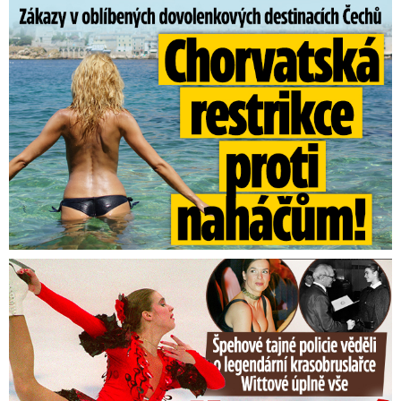
Zákazy v dovolenkových rájích: Restrikce proti naháčům!
Tajná policie špehovala krasobruslařku Wittovou: Pikantní ...