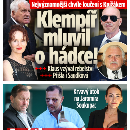
Top momenty pohřbu Knížáka: Dojatý Klempíř, Pospíšil s Medou
Podle fotografa Ng Choo Kia, který
komunitu sledoval, by děti, které tam
vyrůstají, měly dostat aspoň minimální
vzdělání.
Zejména o hygieně nebo životním
prostředí. To je však nemožné, protože nemají
žádnou možnost přijít do škol a začít si
budovat svoji vlastní budoucnost.
Útok na Jaromíra Soukupa: Reakce Agáty na zmlácení jejího ex