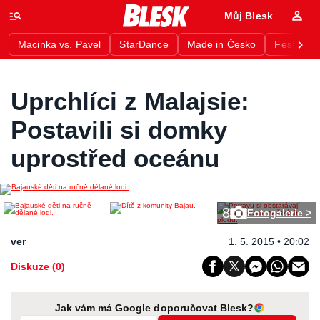
Můj Blesk
Macinka vs. Pavel
StarDance
Made in Česko
Festival 
Uprchlíci z Malajsie:
Postavili si domky
uprostřed oceánu
8
Fotogalerie >
ver
1. 5. 2015 • 20:02
Diskuze (0)
Jak vám má Google doporučovat Blesk?