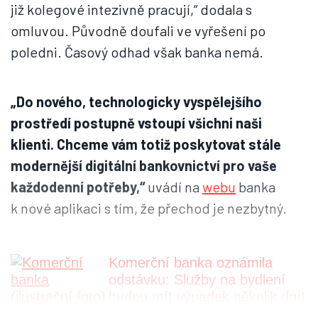
již kolegové intezivně pracují,“ dodala s
omluvou. Původně doufali ve vyřešení po
poledni. Časový odhad však banka nemá.
„Do nového, technologicky vyspělejšího
prostředí postupně vstoupí všichni naši
klienti. Chceme vám totiž poskytovat stále
modernější digitální bankovnictví pro vaše
každodenní potřeby,“
uvádí na
webu
banka
k nové aplikaci s tím, že přechod je nezbytný.
Komerční banka oznámila
odstávku: Služby na bydlení
budou mít výpadek několik dní!