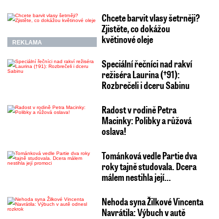
Chcete barvit vlasy šetrněji?
Zjistěte, co dokážou
květinové oleje
REKLAMA
Speciální řečníci nad rakví
režiséra Laurina (†91):
Rozbrečeli i dceru Sabinu
Radost v rodině Petra
Macinky: Polibky a růžová
oslava!
Tománková vedle Partie dva
roky tajně studovala. Dcera
málem nestihla její…
Nehoda syna Žilkové Vincenta
Navrátila: Výbuch v autě