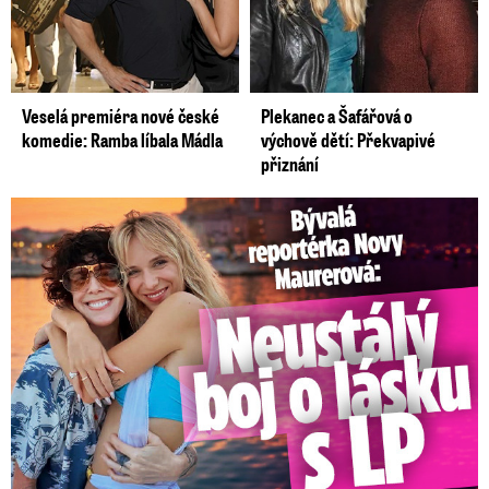
Veselá premiéra nové české
Plekanec a Šafářová o
komedie: Ramba líbala Mádla
výchově dětí: Překvapivé
přiznání
Bývalá reportérka Novy Maurerová: Neustálý boj o lásku s ...