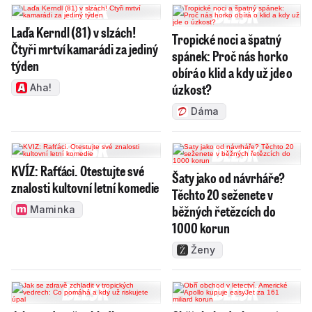
Laďa Kerndl (81) v slzách!
Tropické noci a špatný
Čtyři mrtví kamarádi za jediný
spánek: Proč nás horko
týden
obírá o klid a kdy už jde o
úzkost?
Aha!
Dáma
KVÍZ: Rafťáci. Otestujte své
Šaty jako od návrháře?
znalosti kultovní letní komedie
Těchto 20 seženete v
běžných řetězcích do
Maminka
1000 korun
Ženy