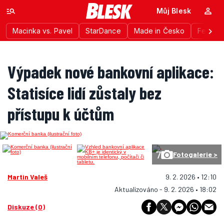
Můj Blesk
Macinka vs. Pavel
StarDance
Made in Česko
Festiva
Výpadek nové bankovní aplikace:
Statisíce lidí zůstaly bez
přístupu k účtům
7
Fotogalerie >
Martin Valeš
9. 2. 2026 • 12:10
Aktualizováno - 9. 2. 2026 • 18:02
Diskuze (0)