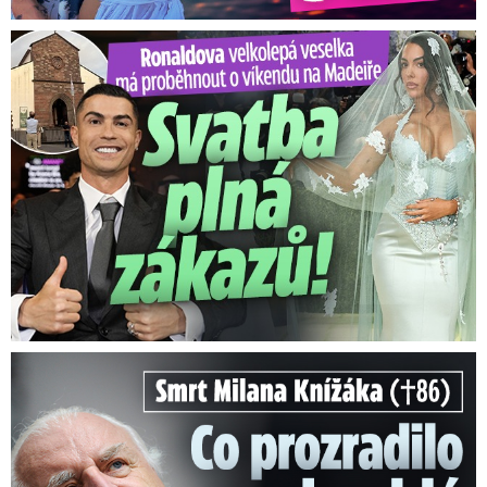
Ronaldova velkolepá veselka na Madeiře: Svatba plná zákazů!
Smrt Milana Knížáka (†86): Co prozradilo neobvyklé parte?