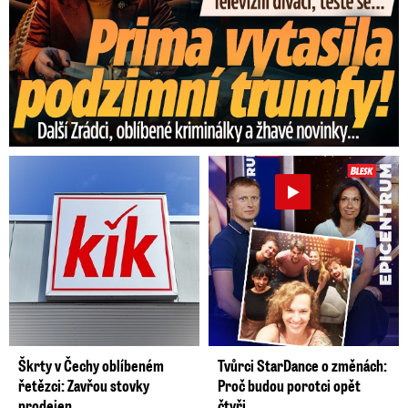
Škrty v Čechy oblíbeném
Tvůrci StarDance o změnách:
řetězci: Zavřou stovky
Proč budou porotci opět
prodejen
čtyři