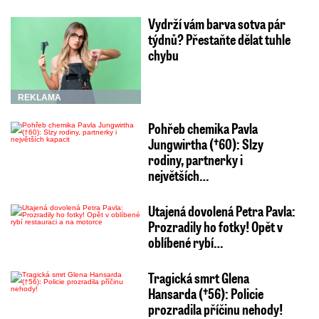
Vydrží vám barva sotva pár
týdnů? Přestaňte dělat tuhle
chybu
REKLAMA
Pohřeb chemika Pavla
Jungwirtha (†60): Slzy
rodiny, partnerky i
největších…
Utajená dovolená Petra Pavla:
Prozradily ho fotky! Opět v
oblíbené rybí…
Tragická smrt Glena
Hansarda (†56): Policie
prozradila příčinu nehody!