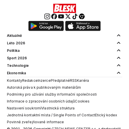
Aktuálně
Léto 2026
Politika
Sport 2026
Technologie
Ekonomika
Kontakty
Redakce
Inzerce
Předplatné
RSS
Kariéra
Autorská práva k publikovaným materiálům
Podmínky pro užívání služby informační společnosti
Informace o zpracování osobních údajů
Cookies
Nastavení soukromí
Vlastnická struktura
Jednotná kontaktní místa / Single Points of Contact
Etický kodex
Povinně zveřejňované informace
© 2001 - 2026 Copyright
CZECH NEWS CENTER a.s.
a dodavatelé