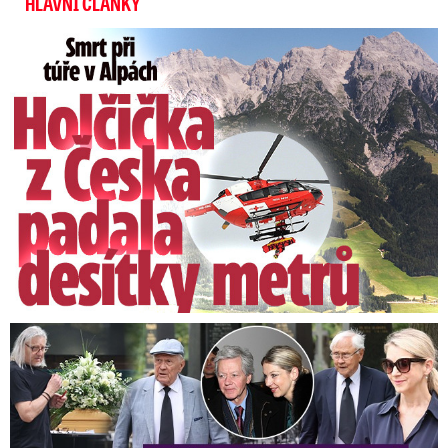
HLAVNÍ ČLÁNKY
Smrt Češky (†14) v Alpách: Zemřela při túře s rodiči
Speciální řečníci nad rakví Laurina: Rozbrečeli i dceru