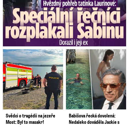
Svědci o tragédii na jezeře
Babišova řecká dovolená:
Most: Byl to masakr!
Nedaleko dováděla Jackie s
...