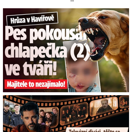
Hrůza v Havířově: Pes pokousal chlapečka (2) ve tváři!
Prima vytasila podzimní trumfy! Další Zrádci a žhavé novinky