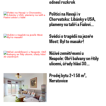
odnesl rozkrok
Politici na Havaji i v
Chorvatsku: Líbánky v USA,
plameny na talíři a Fialovi…
Svědci o tragédii na jezeře
Most: Byl to masakr!
Ničivé zemětřesení u
Neapole: Obří balvany se řítily
ulicemi, úřady hlásí 30…
Prodej bytu 2+1 58 m²,
Neratovice