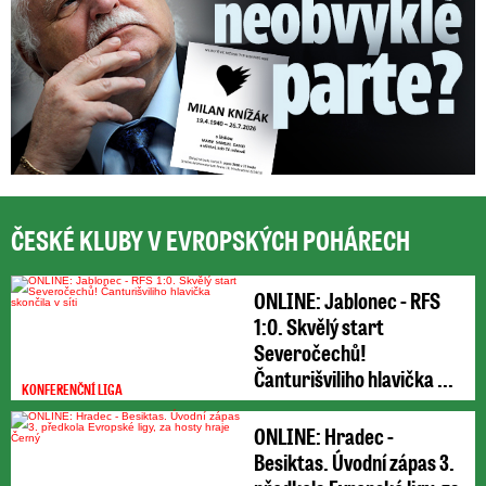
ČESKÉ KLUBY V EVROPSKÝCH POHÁRECH
ONLINE: Jablonec - RFS
1:0. Skvělý start
Severočechů!
Čanturišviliho hlavička ...
KONFERENČNÍ LIGA
ONLINE: Hradec -
Besiktas. Úvodní zápas 3.