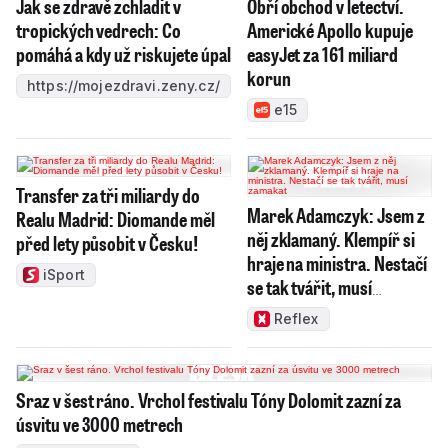
Jak se zdravě zchladit v
Obří obchod v letectví.
tropických vedrech: Co
Americké Apollo kupuje
pomáhá a kdy už riskujete úpal
easyJet za 161 miliard
korun
https://mojezdravi.zeny.cz/
e15
Transfer za tři miliardy do
Marek Adamczyk: Jsem z
Realu Madrid: Diomande měl
něj zklamaný. Klempíř si
před lety působit v Česku!
hraje na ministra. Nestačí
iSport
se tak tvářit, musí
zamakat
Reflex
Sraz v šest ráno. Vrchol festivalu Tóny Dolomit zazní za
úsvitu ve 3000 metrech