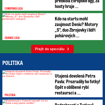
předkola Evropské ligy, za
hosty hraje ...
EVROPSKÁ LIGA
Kdo na startu mohl
zaujmout Deniu? Motory
„S“, duo Zbrojovky i lídři
pohárových ...
CHANCE LIGA
Přejít do speciálu
POLITIKA
Utajená dovolená Petra
Pavla: Prozradily ho fotky!
Opět v oblíbené rybí
restauraci a ...
POLITIKA
Podrobnosti o Turkově