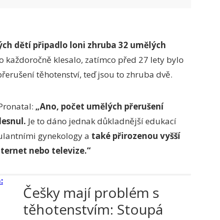
ých dětí připadlo loni zhruba 32 umělých
lo každoročně klesalo, zatímco před 27 lety bylo
řerušení těhotenství, teď jsou to zhruba dvě.
 Pronatal:
„Ano, počet umělých přerušení
lesnul.
Je to dáno jednak důkladnější edukací
ulantními gynekology a
také přirozenou vyšší
ternet nebo televize.“
Češky mají problém s
těhotenstvím: Stoupá