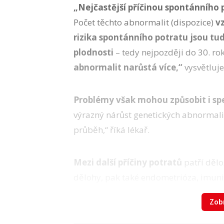
„Nejčastější příčinou spontánního 
Počet těchto abnormalit (dispozice)
vz
rizika spontánního potratu jsou tu
plodnosti
– tedy nejpozději do 30. ro
abnormalit narůstá více,“
vysvětluj
Problémy však mohou způsobit i sp
výrazný nárůst genetických abnormali
průběh,“ říká lékař.
Mezi další příčiny potratů
patří dělo
dělohy, pak také endometrióza, imuni
Zobr