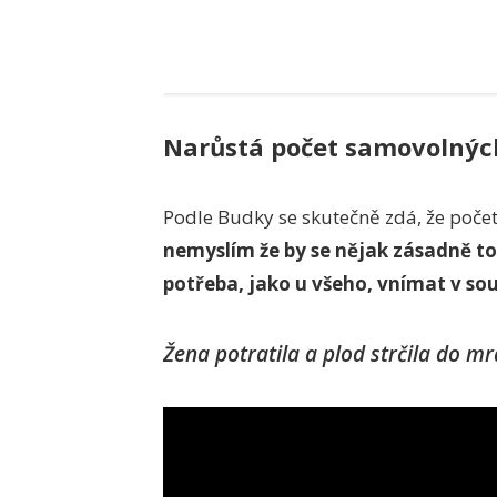
Narůstá počet samovolnýc
Podle Budky se skutečně zdá, že poče
nemyslím že by se nějak zásadně to
potřeba, jako u všeho, vnímat v so
Žena potratila a plod strčila do m