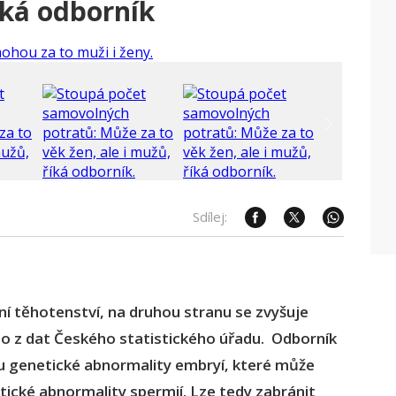
íká odborník
Sdílej:
í těhotenství, na druhou stranu se zvyšuje
to z dat Českého statistického úřadu. Odborník
ou genetické abnormality embryí, které může
etické abnormality spermií. Lze tedy zabránit