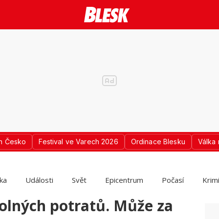
n Česko
Festival ve Varech 2026
Ordinace Blesku
Válka 
ika
Události
Svět
Epicentrum
Počasí
Krim
olných potratů. Může za