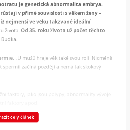
potratu je genetická abnormalita embrya.
růstají v přímé souvislosti s věkem ženy –
díž nejmenší ve věku takzvané ideální
ku života.
Od 35. roku života už počet těchto
e Budka.
ermie.
„U mužů hraje věk také svou roli. Nicméně
t spermií začíná později a nemá tak skokový
žní faktory, jako jsou polypy, abnormality vývoje
tní faktory apod.
azit celý článek
Monika potratila v