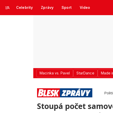
Celebrity
Zprávy
Sport
Video
Macinka vs. Pavel
StarDance
Made i
Polit
Stoupá počet samov