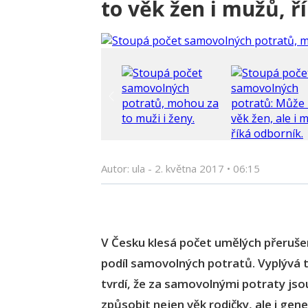
to věk žen i mužů, ř
Autor: ula -
2. května 2017
•
06:15
V Česku klesá počet umělých přerušen
podíl samovolných potratů. Vyplývá 
tvrdí, že za samovolnými potraty js
způsobit nejen věk rodičky, ale i gen