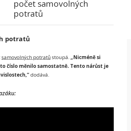
počet samovolných
potratů
h potratů
t
samovolných potratů
stoupá.
„Nicméně si
to číslo měnilo samostatně. Tento nárůst je
uvislostech,“
dodává.
razáku: