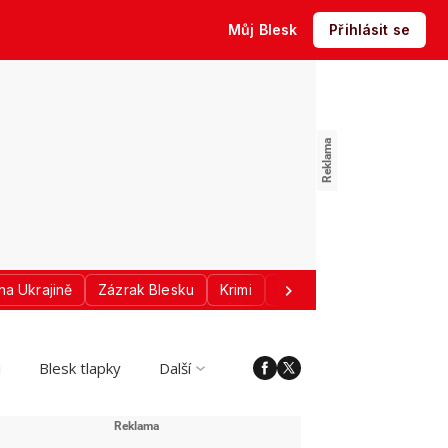
Můj Blesk
Přihlásit se
na Ukrajině
Zázrak Blesku
Krimi
Donald Trump
Sport
i
Blesk tlapky
Další