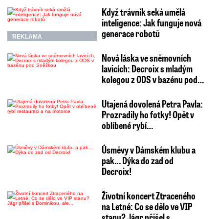
Když trávník seká umělá
inteligence: Jak funguje nová
generace robotů
REKLAMA
Nová láska ve sněmovních
lavicích: Decroix s mladým
kolegou z ODS v bazénu pod…
Utajená dovolená Petra Pavla:
Prozradily ho fotky! Opět v
oblíbené rybí…
Úsměvy v Dámském klubu a
pak… Dýka do zad od
Decroix!
Životní koncert Ztraceného
na Letné: Co se dělo ve VIP
stanu? Jágr přišel s…