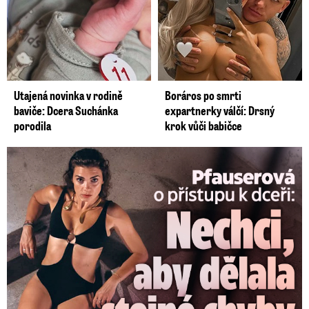
Utajená novinka v rodině
Boráros po smrti
baviče: Dcera Suchánka
expartnerky válčí: Drsný
porodila
krok vůči babičce
Pfauserová o dceři: Nechci, aby dělala stejné chyby jako já