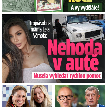
Trojnásobná máma Lela Vémola: Nehoda v autě