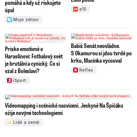
pomáhá a kdy už riskujete
úpal
e15
Moje zdraví
Babiš Senát neovládne.
Priske emotivně o
S Okamurou si jdou tvrdě po
Haraslínovi: Fotbalový svět
krku, Macinka vycouval
je brutální a cynický. Co si
vzal z Boleslavi?
Reflex
iSport
Videomapping i scénické nasvícení. Jeskyně Na Špičáku
ožije novými technologiemi
Lidé a země