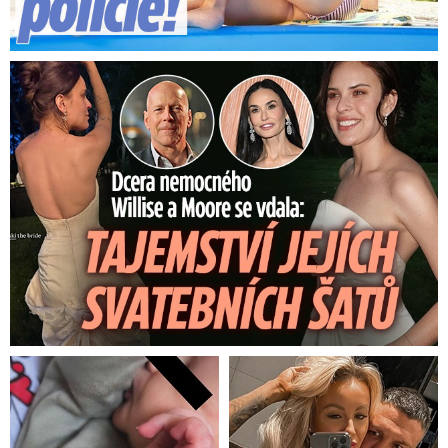
Dcera nemocného Willise a Moore se vdala: Tajemství šatů