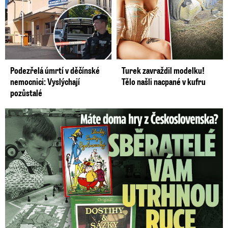
Podezřelá úmrtí v děčínské
Turek zavraždil modelku!
nemocnici: Vyslýchají
Tělo našli nacpané v kufru
pozůstalé
Staré československé hry: Sběratelé vám za ně utrhnou ruce!