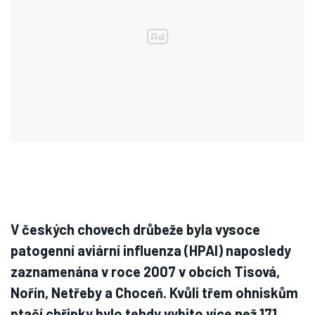
V českých chovech drůbeže byla vysoce
patogenní aviární influenza (HPAI) naposledy
zaznamenána v roce 2007 v obcích Tisová,
Nořín, Netřeby a Choceň. Kvůli třem ohniskům
ptačí chřipky bylo tehdy vybito více než 171