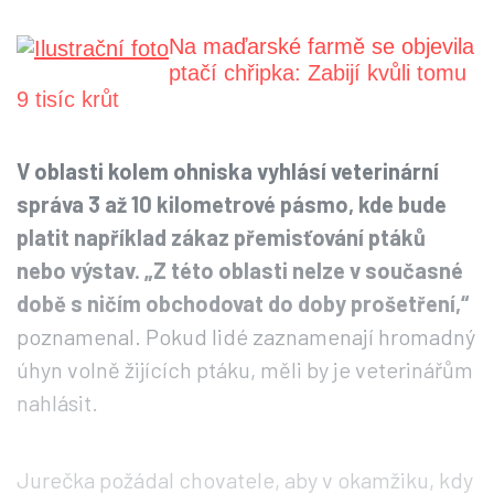
Na maďarské farmě se objevila
ptačí chřipka: Zabijí kvůli tomu
9 tisíc krůt
V oblasti kolem ohniska vyhlásí veterinární
správa 3 až 10 kilometrové pásmo, kde bude
platit například zákaz přemisťování ptáků
nebo výstav. „Z této oblasti nelze v současné
době s ničím obchodovat do doby prošetření,“
poznamenal. Pokud lidé zaznamenají hromadný
úhyn volně žijících ptáku, měli by je veterinářům
nahlásit.
Jurečka požádal chovatele, aby v okamžiku, kdy