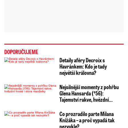
DOPORUČUJEME
Detaily aféry Decroix s
Havránkem: Kdo je tady
největší královna?
Nejsilnější momenty z pohřbu
Glena Hansarda (†56):
Tajemství rakve, hvězdní…
Co prozradilo parte Milana
Knížáka – a proč vypadá tak
nezvykle?