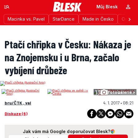
Můj Blesk
Macinka vs. Pavel
StarDance
Made in Česko
Ordinac
Ptačí chřipka v Česku: Nákaza je
na Znojemsku i u Brna, začalo
vybíjení drůbeže
13
Fotogalerie >
bru/ČTK , val
4. 1. 2017 • 08:21
Diskuze (6)
Jak vám má Google doporučovat Blesk?