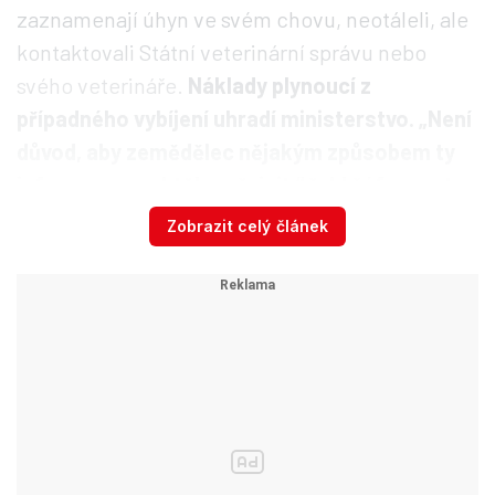
zaznamenají úhyn ve svém chovu, neotáleli, ale
kontaktovali Státní veterinární správu nebo
svého veterináře.
Náklady plynoucí z
případného vybíjení uhradí ministerstvo. „Není
důvod, aby zemědělec nějakým způsobem ty
informace nechtěl zveřejnit,“ řekl šéf resortu.
Zobrazit celý článek
V Německu vybili přes čtvrt milionu
kusů
Nízkopatogenní chřipka byla v ČR v chovu
naposledy v roce 2010, u volně žijících kachen
pak v roce 2012.