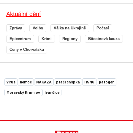
Aktuální dění
Zprávy
Volby
Válka na Ukrajině
Počasí
Epicentrum
Krimi
Regiony
Bitcoinová kauza
Ceny v Chorvatsku
virus
nemoc
NÁKAZA
ptačí chřipka
H5N8
patogen
Moravský Krumlov
Ivančice