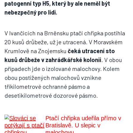
patogenní typ H5, který by ale neměl být
nebezpečný pro lidi.
V Ivančicích na Brněnsku ptačí chřipka postihla
20 kusů drůbeže, už je utracená. V Moravském
Krumlově na Znojemsku
čeká utracení sto
kusů drůbeže v zahrádkářské kolonii
. V obou
případech jde o izolované malochovy. Kolem
obou postižených malochovů vznikne
tříkilometrové ochranné pásmo a
desetikilometrové dozorové pásmo.
Ptačí chřipka udeřila přímo v
Bratislavě. U slepic v
malochovu