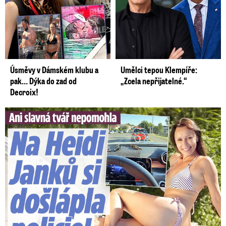
Úsměvy v Dámském klubu a
Umělci tepou Klempíře:
pak… Dýka do zad od
„Zcela nepřijatelné.“
Decroix!
Slavná tvář nepomohla. Na Heidi Janků si došlápla policie