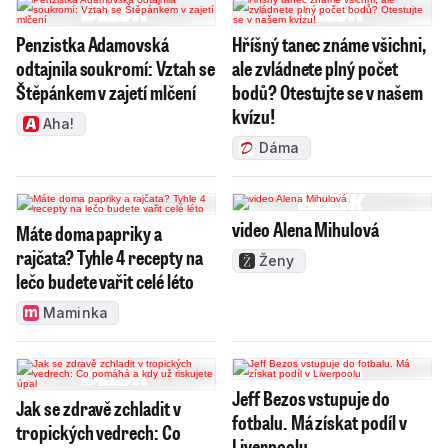
Penzistka Adamovská
Hříšný tanec známe všichni,
odtajnila soukromí: Vztah se
ale zvládnete plný počet
Štěpánkem v zajetí mlčení
bodů? Otestujte se v našem
kvízu!
Aha!
Dáma
video Alena Mihulová
Máte doma papriky a
rajčata? Tyhle 4 recepty na
Ženy
lečo budete vařit celé léto
Maminka
Jeff Bezos vstupuje do
Jak se zdravě zchladit v
fotbalu. Má získat podíl v
tropických vedrech: Co
Liverpoolu