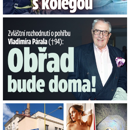
a pouze při přímém styku s nakaženou drůbeží.
Má však potom vysokou úmrtnost – nepřežije ji
přes polovinu nakažených.
Nepřenáší se
Nečekané rozhodnutí o pohřbu Párala (†94): Obřad bude doma!
nicméně zatím vzduchem a ne z člověka na
člověka.
V Německu bojují s ptačí
chřipkou, zabili tam 77 tisíc
kusů drůbeže
Podívejte se, jak ve světě i v Česku bojovali
veterináři s ptačí chřipkou v minulosti: