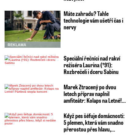
Máte zahradu? Tahle
technologie vám ušetří čas i
nervy
REKLAMA
Speciální řečníci nad rakví
režiséra Laurina (†91):
Rozbrečeli i dceru Sabinu
Marek Ztracený po dvou
letech příprav naplnil
amfiteátr: Kolaps na Letné!…
Když pes šéfuje domácnosti:
5 plemen, která vám snadno
přerostou přes hlavu,…