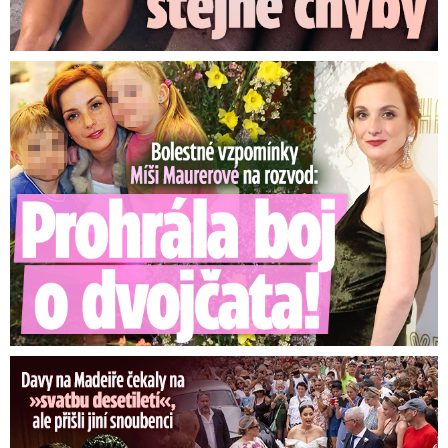
Bolestné vzpomínky Míši Maurerové: Prohrála boj o dvojčata!
Ronaldova »svatba« pobláznila Madeiru: Reakce Cristiana!