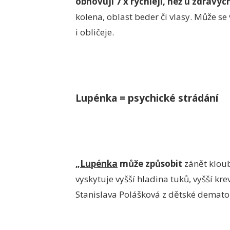
obnovují 7 x rychleji, než u zdravýc
kolena, oblast beder či vlasy. Může se
i obličeje.
Lupénka = psychické strádání
„
Lupénka
může způsobit
zánět kloubů
vyskytuje vyšší hladina tuků, vyšší kre
Stanislava Polášková z dětské dematol