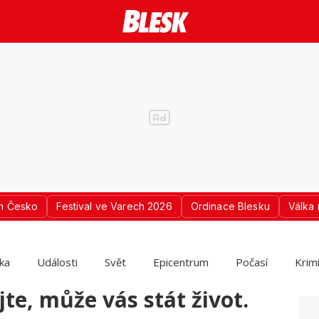
n Česko
Festival ve Varech 2026
Ordinace Blesku
Válka 
ika
Události
Svět
Epicentrum
Počasí
Krim
e, může vás stát život.