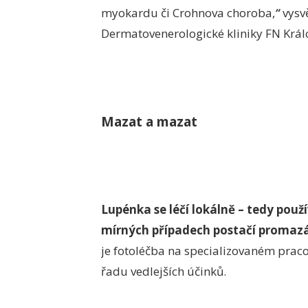
myokardu či Crohnova choroba,
“
vysvě
Dermatovenerologické kliniky FN Král
Mazat a mazat
Lupénka se léčí lokálně – tedy použ
mírných případech postačí promazá
je fotoléčba na specializovaném pracov
řadu vedlejších účinků.