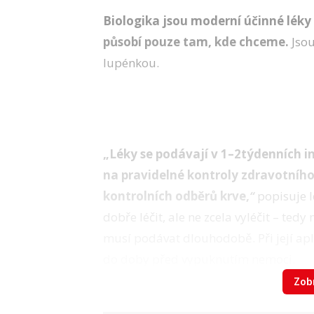
Biologika jsou moderní účinné léky
působí pouze tam, kde chceme.
Jsou
lupénkou.
„Léky se podávají v 1–2týdenních i
na pravidelné kontroly zdravotníh
kontrolních odběrů krve,
“
popisuje l
dobře léčit, ale ne zcela vyléčit – te
musí podávat dlouhodobě. Při její apli
do doby před vypuknutím nemoci.
Zobr