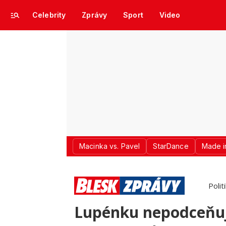
Celebrity
Zprávy
Sport
Video
Macinka vs. Pavel
StarDance
Made i
Polit
Lupénku nepodceňujt