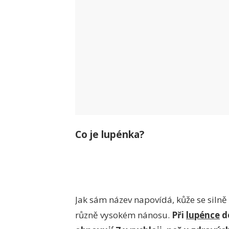
Co je lupénka?
Jak sám název napovídá, kůže se silně l
různě vysokém nánosu.
Při
lupénce
do