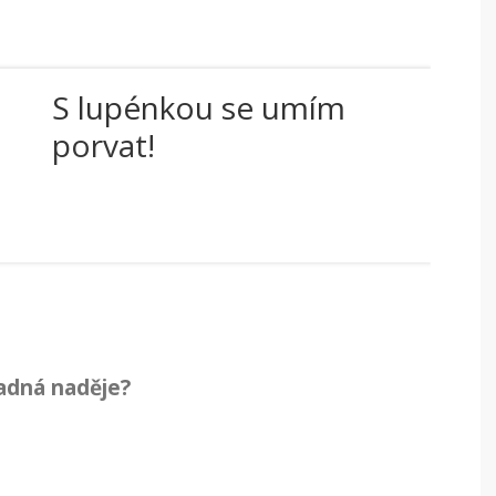
S lupénkou se umím
porvat!
ladná naděje?