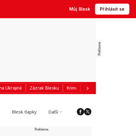
Můj Blesk
Přihlásit se
na Ukrajině
Zázrak Blesku
Krimi
Donald Trump
Sport
i
Blesk tlapky
Další