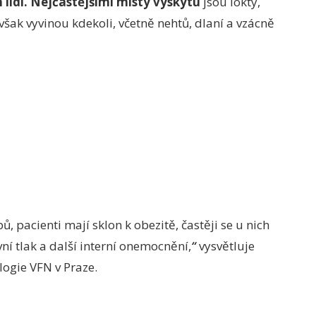
h lidí. Nejčastějšími místy výskytu
jsou lokty,
 však vyvinou kdekoli, včetně nehtů, dlaní a vzácně
, pacienti mají sklon k obezitě, častěji se u nich
vní tlak a další interní onemocnění,
“
vysvětluje
ogie VFN v Praze.