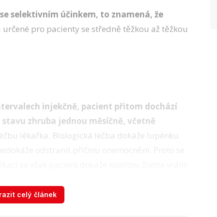
 se selektivním účinkem, to znamená, že
 určené pro pacienty se středně těžkou až těžkou
ntervalech injekčně, pacient přitom dochází
o stavu zhruba jednou měsíčně, včetně
éčbu lékařka. Biologická léčba dokáže lupénku
dy nedokáže odstranit příčinu onemocnění. Proto se
kaci se však pacient dokáže kvalitou života vrátit
azit celý článek