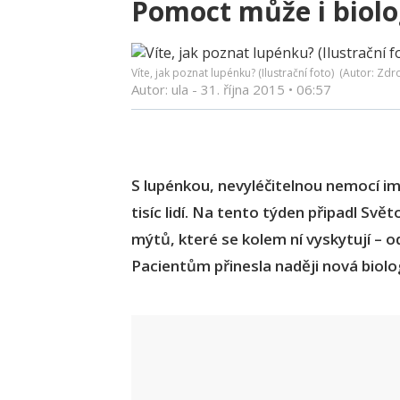
Pomoct může i biolo
Víte, jak poznat lupénku? (Ilustrační foto) (Autor: Zdr
Autor: ula -
31. října 2015
•
06:57
S lupénkou, nevyléčitelnou nemocí im
tisíc lidí. Na tento týden připadl Svě
mýtů, které se kolem ní vyskytují – od
Pacientům přinesla naději nová biolo