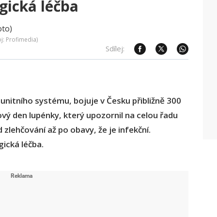
gická léčba
oj: Profimedia)
Sdílej:
unitního systému, bojuje v Česku přibližně 300
tový den lupénky, který upozornil na celou řadu
 zlehčování až po obavy, že je infekční.
gická léčba.