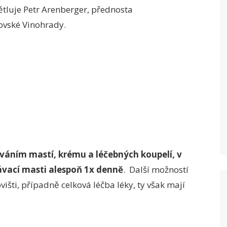
tluje Petr Arenberger, přednosta
ovské Vinohrady.
íváním mastí, krému a léčebných koupelí, v
vací masti alespoň 1x denně
. Další možností
išti, případně celková léčba léky, ty však mají