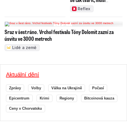
zamakat
Reflex
Sraz v šest ráno. Vrchol festivalu Tóny Dolomit zazní za
úsvitu ve 3000 metrech
Lidé a země
Aktuální dění
Zprávy
Volby
Válka na Ukrajině
Počasí
Epicentrum
Krimi
Regiony
Bitcoinová kauza
Ceny v Chorvatsku