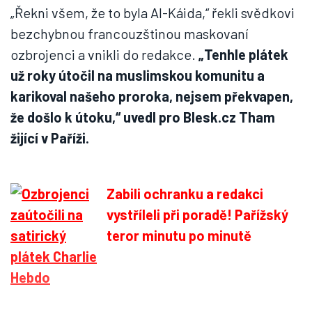
„Řekni všem, že to byla Al-Káida,“ řekli svědkovi
bezchybnou francouzštinou maskovaní
ozbrojenci a vnikli do redakce.
„Tenhle plátek
už roky útočil na muslimskou komunitu a
karikoval našeho proroka, nejsem překvapen,
že došlo k útoku,“ uvedl pro Blesk.cz Tham
žijící v Paříži.
Zabili ochranku a redakci
vystříleli při poradě! Pařížský
teror minutu po minutě