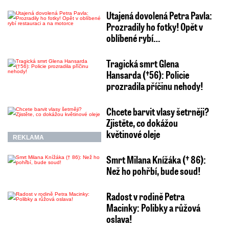
Utajená dovolená Petra Pavla:
Prozradily ho fotky! Opět v
oblíbené rybí…
Tragická smrt Glena
Hansarda (†56): Policie
prozradila příčinu nehody!
Chcete barvit vlasy šetrněji?
Zjistěte, co dokážou
květinové oleje
REKLAMA
Smrt Milana Knížáka († 86):
Než ho pohřbí, bude soud!
Radost v rodině Petra
Macinky: Polibky a růžová
oslava!