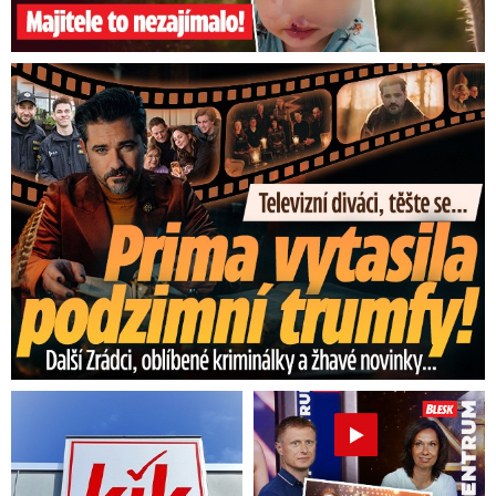
Prima vytasila podzimní trumfy! Další Zrádci a žhavé novinky