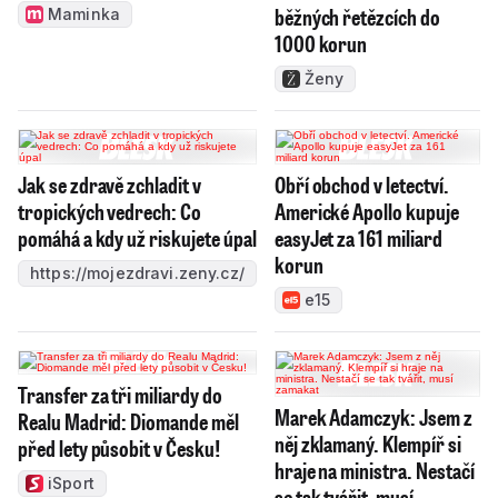
běžných řetězcích do
Maminka
1000 korun
Ženy
Jak se zdravě zchladit v
Obří obchod v letectví.
tropických vedrech: Co
Americké Apollo kupuje
pomáhá a kdy už riskujete úpal
easyJet za 161 miliard
korun
https://mojezdravi.zeny.cz/
e15
Transfer za tři miliardy do
Marek Adamczyk: Jsem z
Realu Madrid: Diomande měl
něj zklamaný. Klempíř si
před lety působit v Česku!
hraje na ministra. Nestačí
iSport
se tak tvářit, musí