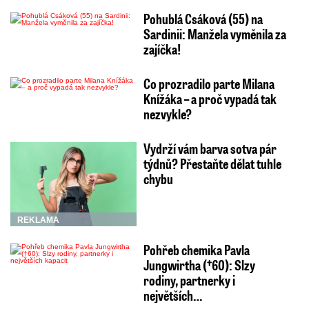
Pohublá Csáková (55) na
Sardinii: Manžela vyměnila za
zajíčka!
Co prozradilo parte Milana
Knížáka – a proč vypadá tak
nezvykle?
Vydrží vám barva sotva pár
týdnů? Přestaňte dělat tuhle
chybu
REKLAMA
Pohřeb chemika Pavla
Jungwirtha (†60): Slzy
rodiny, partnerky i
největších…