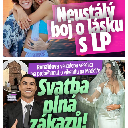
Ronaldova velkolepá veselka na Madeiře: Svatba plná zákazů!