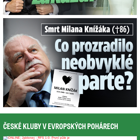
Smrt Milana Knížáka (†86): Co prozradilo neobvyklé parte?
ČESKÉ KLUBY V EVROPSKÝCH POHÁRECH