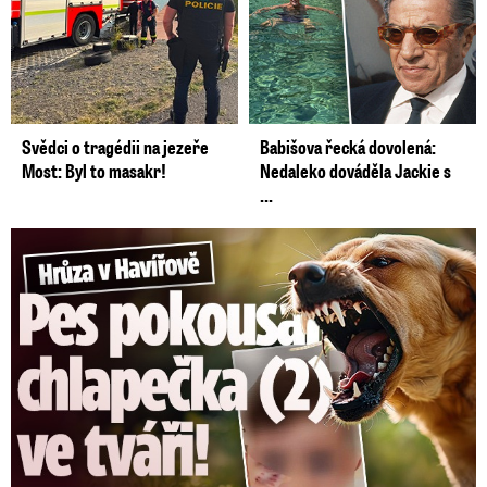
Svědci o tragédii na jezeře
Babišova řecká dovolená:
Most: Byl to masakr!
Nedaleko dováděla Jackie s
...
Hrůza v Havířově: Pes pokousal chlapečka (2) ve tváři!