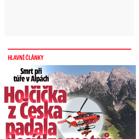
„Každého tu respektuji, ale i my potřebujeme
respekt. Netoleruji ovšem terorismus
jakéhokoliv druhu. Je mi velmi líto těch
nevinných lidí, kteří dnes zemřeli,“ dodal na
závěr Tham.
HLAVNÍ ČLÁNKY
Smrt Češky (†14) v Alpách: Zemřela při túře s rodiči