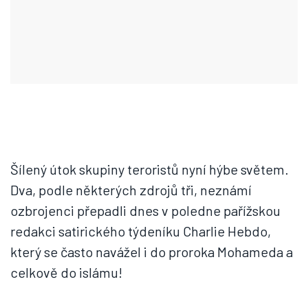
Šílený útok skupiny teroristů nyní hýbe světem.
Dva, podle některých zdrojů tři, neznámí
ozbrojenci přepadli dnes v poledne pařížskou
redakci satirického týdeníku Charlie Hebdo,
který se často navážel i do proroka Mohameda a
celkově do islámu!