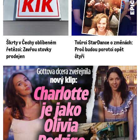
Škrty v Čechy oblíbeném
Tvůrci StarDance o změnách:
řetězci: Zavřou stovky
Proč budou porotci opět
prodejen
čtyři
Gottova dcera zveřejnila nový klip: Je jako Olivie Rodrigo!