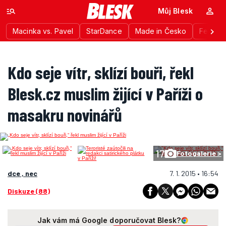
Můj Blesk
Macinka vs. Pavel
StarDance
Made in Česko
Festiva
Kdo seje vítr, sklízí bouři, řekl
Blesk.cz muslim žijící v Paříži o
masakru novinářů
17
Fotogalerie >
dce , nec
7. 1. 2015 • 16:54
Diskuze (88)
Jak vám má Google doporučovat Blesk?