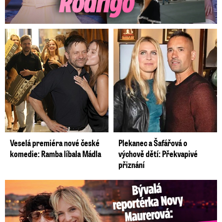
Veselá premiéra nové české
Plekanec a Šafářová o
komedie: Ramba líbala Mádla
výchově dětí: Překvapivé
přiznání
Bývalá reportérka Novy Maurerová: Neustálý boj o lásku s ...