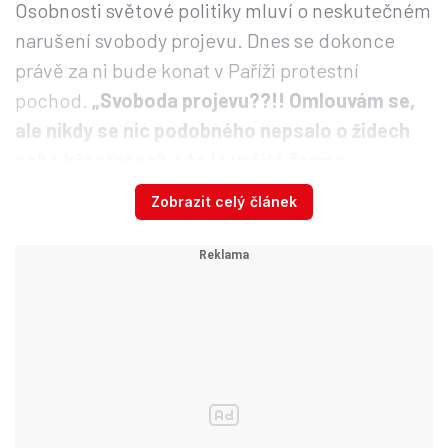
Osobnosti světové politiky mluví o neskutečném
narušení svobody projevu. Dnes se dokonce
právě za ni bude konat v Paříži protestní
pochod.
„Svoboda projevu??!! Omlouvám se,
ale nikdy se nic podobného nepsalo o židech
nebo křesťanech a to je určitá forma
rasismu.“
Zobrazit celý článek
Světová média upozorňují na velkou možnost
nárůstu rasismu vůči muslimům.
„Nezapomínejte, že za dva měsíce budou ve
Francii volby, tenhle čin se využije ve prospěch
nacionalistů a je jasné, jak to dopadne!“