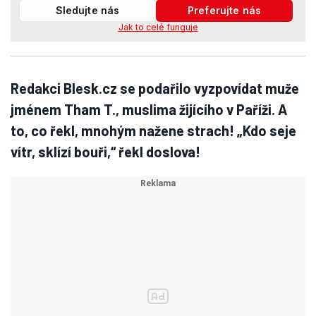
Sledujte nás
Preferujte nás
Jak to celé funguje
Redakci Blesk.cz se podařilo vyzpovídat muže
jménem Tham T., muslima žijícího v Paříži. A
to, co řekl, mnohým nažene strach! „Kdo seje
vítr, sklízí bouři,“ řekl doslova!