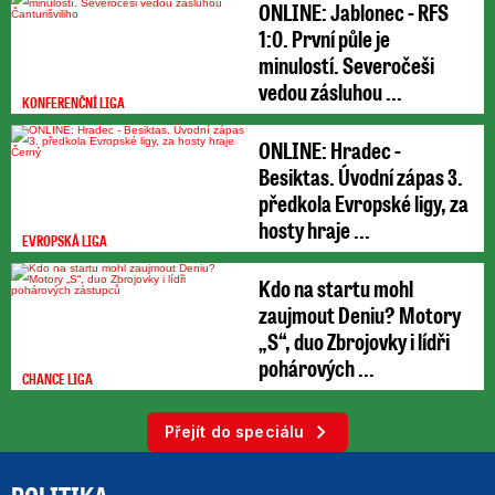
ONLINE: Jablonec - RFS
1:0. První půle je
minulostí. Severočeši
vedou zásluhou ...
KONFERENČNÍ LIGA
ONLINE: Hradec -
Besiktas. Úvodní zápas 3.
předkola Evropské ligy, za
hosty hraje ...
EVROPSKÁ LIGA
Kdo na startu mohl
zaujmout Deniu? Motory
„S“, duo Zbrojovky i lídři
pohárových ...
CHANCE LIGA
Přejít do speciálu