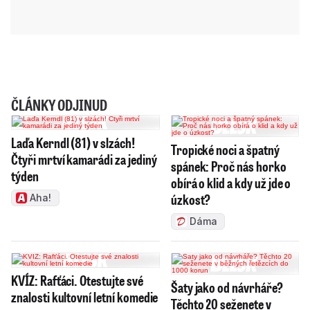
ČLÁNKY ODJINUD
Laďa Kerndl (81) v slzách!
Tropické noci a špatný
Čtyři mrtví kamarádi za jediný
spánek: Proč nás horko
týden
obírá o klid a kdy už jde o
úzkost?
Aha!
Dáma
KVÍZ: Rafťáci. Otestujte své
Šaty jako od návrháře?
znalosti kultovní letní komedie
Těchto 20 seženete v