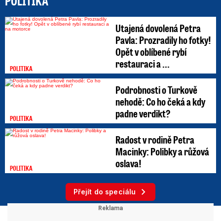
POLITIKA
Utajená dovolená Petra
Pavla: Prozradily ho fotky!
Opět v oblíbené rybí
restauraci a ...
POLITIKA
Podrobnosti o Turkově
nehodě: Co ho čeká a kdy
padne verdikt?
POLITIKA
Radost v rodině Petra
Macinky: Polibky a růžová
oslava!
POLITIKA
Přejít do speciálu