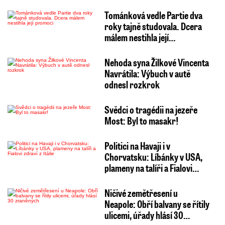
Tománková vedle Partie dva
roky tajně studovala. Dcera
málem nestihla její…
Nehoda syna Žilkové Vincenta
Navrátila: Výbuch v autě
odnesl rozkrok
Svědci o tragédii na jezeře
Most: Byl to masakr!
Politici na Havaji i v
Chorvatsku: Líbánky v USA,
plameny na talíři a Fialovi…
Ničivé zemětřesení u
Neapole: Obří balvany se řítily
ulicemi, úřady hlásí 30…