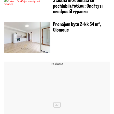
Šťastná Brzobohatá se
pochlubila fotkou: Ondřej si
neodpustil rýpanec
Pronájem bytu 2+kk 54 m²,
Olomouc