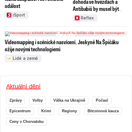
dohoda ve hvězdách a
událost
Antibabiš by musel být
jako Spider-Man
iSport
Reflex
Videomapping i scénické nasvícení. Jeskyně Na Špičáku
ožije novými technologiemi
Lidé a země
Aktuální dění
Zprávy
Volby
Válka na Ukrajině
Počasí
Epicentrum
Krimi
Regiony
Bitcoinová kauza
Ceny v Chorvatsku