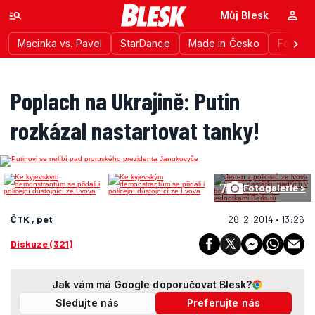
Můj Blesk
Macinka vs. Pavel
StarDance
Made in Česko
Festiva
Poplach na Ukrajině: Putin
rozkázal nastartovat tanky!
7
Fotogalerie >
ČTK , pet
26. 2. 2014 • 13:26
Diskuze (321)
Jak vám má Google doporučovat Blesk?
Sledujte nás
Preferujte nás