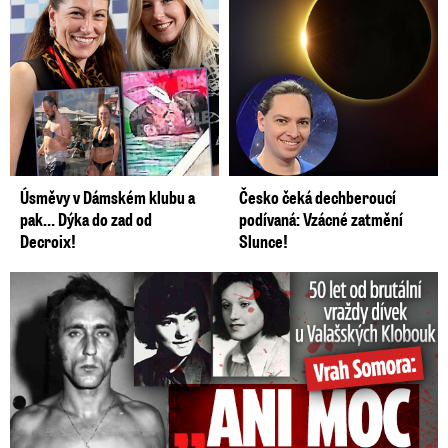
Úsměvy v Dámském klubu a
Česko čeká dechberoucí
pak… Dýka do zad od
podívaná: Vzácné zatmění
Decroix!
Slunce!
50 let od běsnění Somory: Těla dívek vrah ukryl na skládce