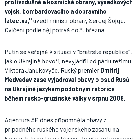
protivzdušné a kosmické obrany, výsadkových
vojsk, bombardovacího a dopravního
letectva,"
uvedl ministr obrany Sergej Šojgu.
Cvičení podle něj potrvá do 3. března.
Putin se veřejně k situaci v "bratrské republice",
jak o Ukrajině hovoří, nevyjádřil od pádu režimu
Viktora Janukovyče. Ruský premiér
Dmitrij
Medveděv zase vyjadřoval obavy o osud Rusů
na Ukrajině jazykem podobným rétorice
během rusko-gruzínské války v srpnu 2008.
Agentura AP dnes připomněla obavy z
případného ruského vojenského zásahu na
Krymu, kde se tamní Rusové bouří proti novému