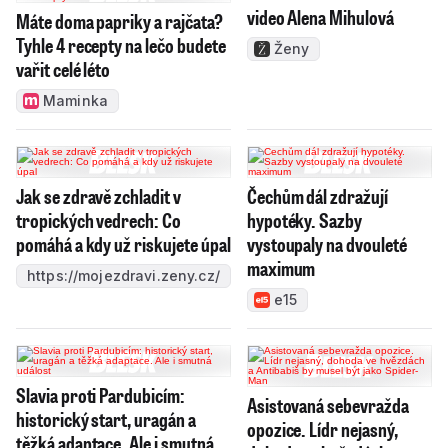
video Alena Mihulová
Máte doma papriky a rajčata?
Tyhle 4 recepty na lečo budete
Ženy
vařit celé léto
Maminka
Jak se zdravě zchladit v
Čechům dál zdražují
tropických vedrech: Co
hypotéky. Sazby
pomáhá a kdy už riskujete úpal
vystoupaly na dvouleté
maximum
https://mojezdravi.zeny.cz/
e15
Slavia proti Pardubicím:
Asistovaná sebevražda
historický start, uragán a
opozice. Lídr nejasný,
těžká adaptace. Ale i smutná