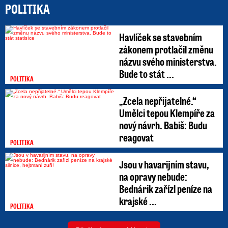
POLITIKA
Havlíček se stavebním
zákonem protlačil změnu
názvu svého ministerstva.
Bude to stát ...
POLITIKA
„Zcela nepřijatelné.“
Umělci tepou Klempíře za
nový návrh. Babiš: Budu
reagovat
POLITIKA
Jsou v havarijním stavu,
na opravy nebude:
Bednárik zařízl peníze na
krajské ...
POLITIKA