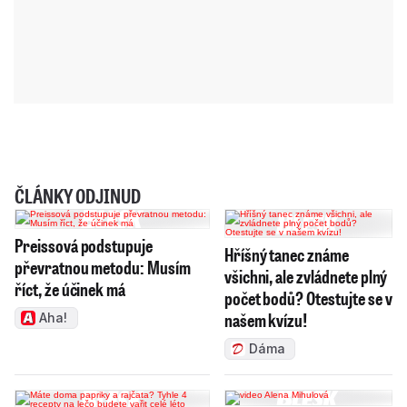
ČLÁNKY ODJINUD
Preissová podstupuje
Hříšný tanec známe
převratnou metodu: Musím
všichni, ale zvládnete plný
říct, že účinek má
počet bodů? Otestujte se v
našem kvízu!
Aha!
Dáma