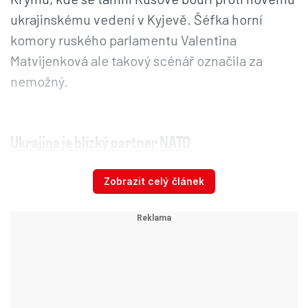
ukrajinskému vedení v Kyjevě. Šéfka horní
komory ruského parlamentu Valentina
Matvijenková ale takový scénář označila za
nemožný.
Ukrajina je blízký partner NATO
Generální tajemník NATO Anders Fogh
Zobrazit celý článek
Rasmussen oznámil, že Ukrajina je blízky partner
aliance. Čeká proto, že všichni budou
respektovat suverenitu, nezávislost a územní
celistvost této země.
Kyjev se podílí na většině operací aliance. Má