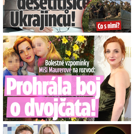
Bolestné vzpomínky Míši Maurerové: Prohrála boj o dvojčata!