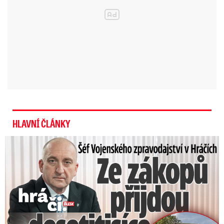
své vojáky v Afghánistánu i v balkánské misi
KFOR, ukrajinské lodě pracovaly v námořních
operacích NATO například v boji s piráty u
somálských břehů.
HLAVNÍ ČLÁNKY
Šéf Vojenského zpravodajství: Přijdou desetitisíce Ukrajinců