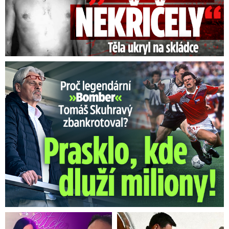
Proč Skuhravý zbankrotoval? Prasklo, kde dluží miliony!