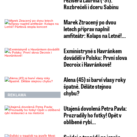
režiséra Laurina (†91):
Rozbrečeli i dceru Sabinu
Marek Ztracený po dvou
letech příprav naplnil
amfiteátr: Kolaps na Letné!…
Exministryně s Havránkem
dováděli v Polsku: První slova
Decroix i Havránkové!
Alena (45) si barví vlasy roky
špatně. Děláte stejnou
chybu?
REKLAMA
Utajená dovolená Petra Pavla:
Prozradily ho fotky! Opět v
oblíbené rybí…