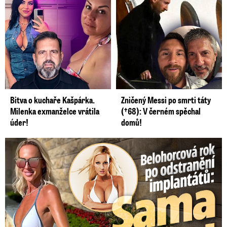
Bitva o kuchaře Kašpárka.
Zničený Messi po smrti táty
Milenka exmanželce vrátila
(†68): V černém spěchal
úder!
domů!
Belohorcová rok po odstranění implantátů: Konečně sama sebou