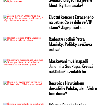
Svědci o tragédii na jezeře
Most: Byl to masakr!
Životní koncert Ztraceného
na Letné: Co se dělo ve VIP
stanu? Jágr přišel s…
Radost v rodině Petra
Macinky: Polibky a růžová
oslava!
Maskovaní muži napadli
Jaromíra Soukupa: Krvavá
nakládačka, zmlátili ho…
Decroix s Havránkem
dováděli v Polsku, ale… Vědí o
tom doma?