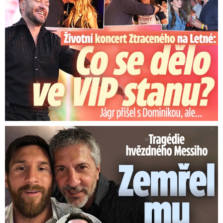
Tragédie hvězdného Messiho: Zemřel mu táta (†68)!