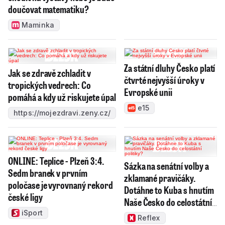
doučovat matematiku?
Maminka
Za státní dluhy Česko platí
Jak se zdravě zchladit v
čtvrté nejvyšší úroky v
tropických vedrech: Co
Evropské unii
pomáhá a kdy už riskujete úpal
e15
https://mojezdravi.zeny.cz/
ONLINE: Teplice - Plzeň 3:4.
Sázka na senátní volby a
Sedm branek v prvním
zklamané pravičáky.
poločase je vyrovnaný rekord
Dotáhne to Kuba s hnutím
české ligy
Naše Česko do celostátní
politiky?
iSport
Reflex