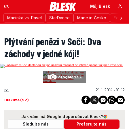
Můj Blesk
Macinka vs. Pavel
StarDance
Made in Česko
Festiva
Plýtvání penězi v Soči: Dva
záchody v jedné kóji!
1
Fotogalerie >
lvi
21. 1. 2014 • 10:12
Diskuze (22)
Jak vám má Google doporučovat Blesk?
Sledujte nás
Preferujte nás