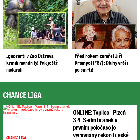
Ignoranti v Zoo Ostrava
Před rokem zemřel Jiří
krmili mandrily! Pak ještě
Krampol (†87): Dluhy vrší i
nadávali
po smrti!
CHANCE LIGA
ONLINE: Teplice - Plzeň
3:4. Sedm branek v
prvním poločase je
vyrovnaný rekord české
CHANCE LIGA