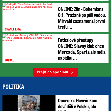
...
ONLINE: Zlín - Bohemians
0:1. Pražané po půli vedou.
Mirvald zaznamenal první
trefu ...
CHANCE LIGA
Fotbalové přestupy
ONLINE: Slavný klub chce
Mercada, Sparta ale měla
nabídku ...
FOTBAL
Přejít do speciálu
POLITIKA
Decroix s Havránkem
dováděli v Polsku, ale…