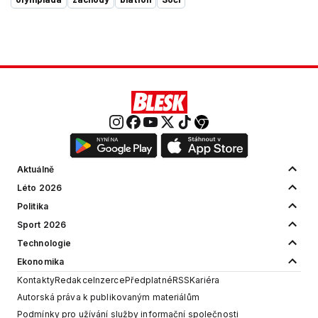
Aktuálně
Léto 2026
Politika
Sport 2026
Technologie
Ekonomika
Kontakty
Redakce
Inzerce
Předplatné
RSS
Kariéra
Autorská práva k publikovaným materiálům
Podmínky pro užívání služby informační společnosti