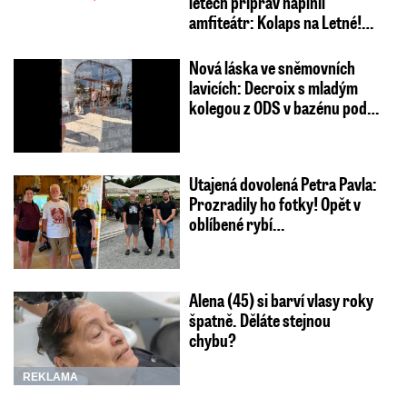
letech příprav naplnil
amfiteátr: Kolaps na Letné!…
Nová láska ve sněmovních
lavicích: Decroix s mladým
kolegou z ODS v bazénu pod…
Utajená dovolená Petra Pavla:
Prozradily ho fotky! Opět v
oblíbené rybí…
Alena (45) si barví vlasy roky
špatně. Děláte stejnou
chybu?
REKLAMA