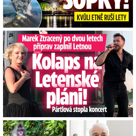
Marek Ztracený na Letné: Pártlová stopla koncert