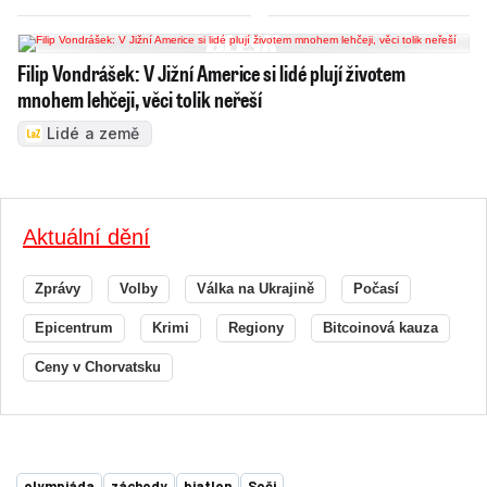
Filip Vondrášek: V Jižní Americe si lidé plují životem
mnohem lehčeji, věci tolik neřeší
Lidé a země
Aktuální dění
Zprávy
Volby
Válka na Ukrajině
Počasí
Epicentrum
Krimi
Regiony
Bitcoinová kauza
Ceny v Chorvatsku
olympiáda
záchody
biatlon
Soči