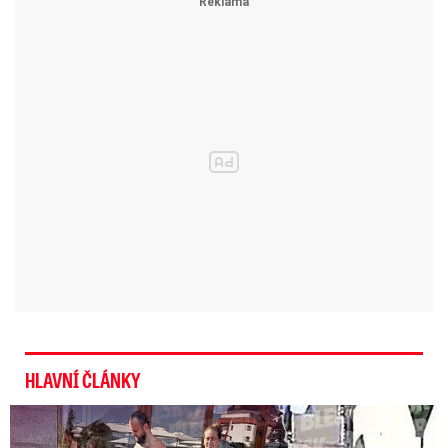
od teroristů!
Kouč nároďáku Hadamczik: Dceři dal bohatství, zetě
Barinku nominoval na olympiádu
Českému olympijskému výboru pohrozili teroristickým
útokem v Soči!
Olympijský park roste před očima: Otevře se už za 8
dní!
HLAVNÍ ČLÁNKY
Exministryně s Havránkem dováděli v Polsku: První slova!