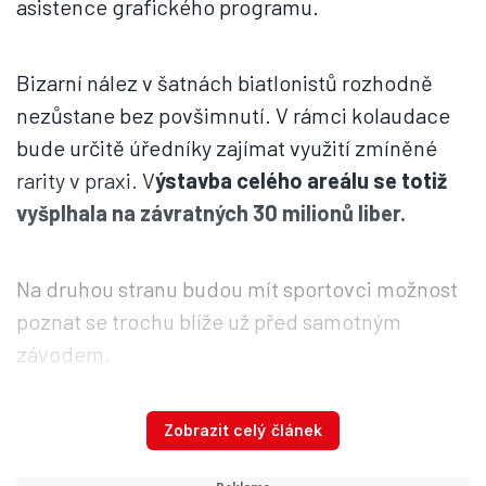
asistence grafického programu.
Bizarní nález v šatnách biatlonistů rozhodně
nezůstane bez povšimnutí. V rámci kolaudace
bude určitě úředníky zajímat využití zmíněné
rarity v praxi. V
ýstavba celého areálu se totiž
vyšplhala na závratných 30 milionů liber.
Na druhou stranu budou mít sportovci možnost
poznat se trochu blíže už před samotným
závodem.
SOUVISEJÍCÍ ČLÁNKY
Zobrazit celý článek
Obavy v Soči: Pátrání po Černé vdově a děsivé hrozby