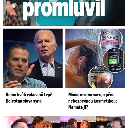
Biden kvůli rakovině trpí!
Ministerstvo varuje před
Bolestná slova syna
nebezpečnou kosmetikou:
Nemáte ji?
Koncert Ztraceného na Letné: Jágr přišel s Dominikou, ale...