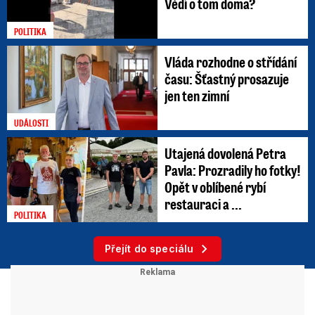
Vědí o tom doma?
POLITIKA
Vláda rozhodne o střídání
času: Šťastný prosazuje
jen ten zimní
UDÁLOSTI
Utajená dovolená Petra
Pavla: Prozradily ho fotky!
Opět v oblíbené rybí
restauraci a ...
POLITIKA
Přejít do speciálu