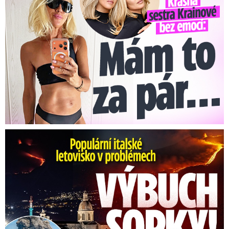
Erupce sicilské sopky Etny: Ruší desítky letů