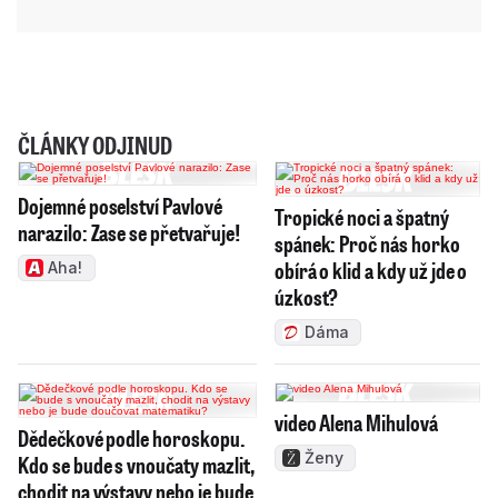
ČLÁNKY ODJINUD
Dojemné poselství Pavlové
Tropické noci a špatný
narazilo: Zase se přetvařuje!
spánek: Proč nás horko
obírá o klid a kdy už jde o
Aha!
úzkost?
Dáma
video Alena Mihulová
Dědečkové podle horoskopu.
Ženy
Kdo se bude s vnoučaty mazlit,
chodit na výstavy nebo je bude