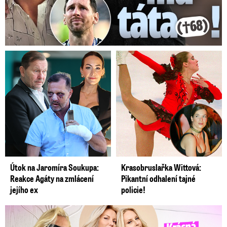
Útok na Jaromíra Soukupa:
Krasobruslařka Wittová:
Reakce Agáty na zmlácení
Pikantní odhalení tajné
jejího ex
policie!
Krásná sestra Krainové bez emocí: Mám to za pár…