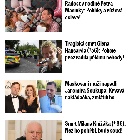
Radost v rodině Petra
Macinky: Polibky a růžová
oslava!
Tragická smrt Glena
Hansarda (†56): Policie
prozradila příčinu nehody!
Maskovaní muži napadli
Jaromíra Soukupa: Krvavá
nakládačka, zmlátili ho…
Smrt Milana Knížáka († 86):
Než ho pohřbí, bude soud!