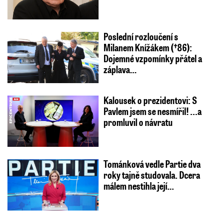
Poslední rozloučení s
Milanem Knížákem (†86):
Dojemné vzpomínky přátel a
záplava…
Kalousek o prezidentovi: S
Pavlem jsem se nesmířil! ...a
promluvil o návratu
Tománková vedle Partie dva
roky tajně studovala. Dcera
málem nestihla její…