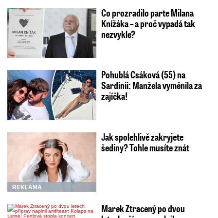
Co prozradilo parte Milana
Knížáka – a proč vypadá tak
nezvykle?
Pohublá Csáková (55) na
Sardinii: Manžela vyměnila za
zajíčka!
Jak spolehlivě zakryjete
šediny? Tohle musíte znát
REKLAMA
Marek Ztracený po dvou