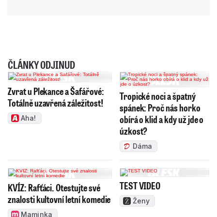
ČLÁNKY ODJINUD
Zvrat u Plekance a Šafářové:
Tropické noci a špatný
Totálně uzavřená záležitost!
spánek: Proč nás horko
obírá o klid a kdy už jde o
Aha!
úzkost?
Dáma
TEST VIDEO
KVÍZ: Rafťáci. Otestujte své
znalosti kultovní letní komedie
Ženy
Maminka