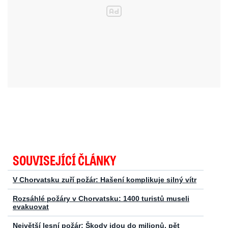
SOUVISEJÍCÍ ČLÁNKY
V Chorvatsku zuří požár: Hašení komplikuje silný vítr
Rozsáhlé požáry v Chorvatsku: 1400 turistů museli
evakuovat
Největší lesní požár: Škody jdou do milionů, pět