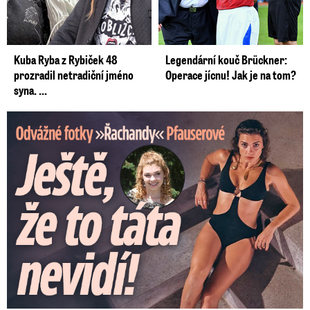
Kuba Ryba z Rybiček 48
Legendární kouč Brückner:
prozradil netradiční jméno
Operace jícnu! Jak je na tom?
syna. ...
Odvážné fotky Denisy Pfauserové: Ještě, že to táta nevidí