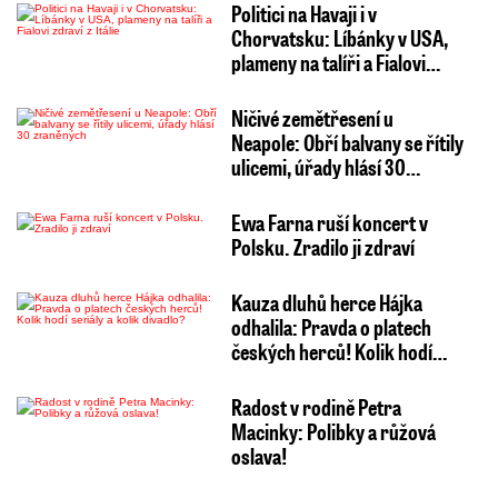
Politici na Havaji i v
Chorvatsku: Líbánky v USA,
plameny na talíři a Fialovi…
Ničivé zemětřesení u
Neapole: Obří balvany se řítily
ulicemi, úřady hlásí 30…
Ewa Farna ruší koncert v
Polsku. Zradilo ji zdraví
Kauza dluhů herce Hájka
odhalila: Pravda o platech
českých herců! Kolik hodí…
Radost v rodině Petra
Macinky: Polibky a růžová
oslava!