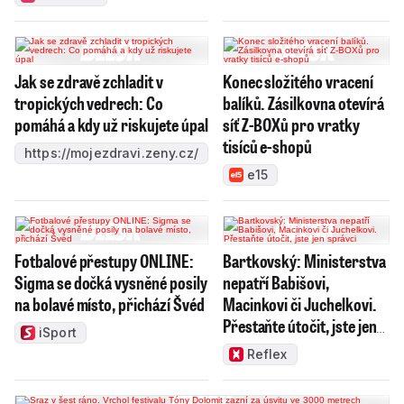
Jak se zdravě zchladit v
Konec složitého vracení
tropických vedrech: Co
balíků. Zásilkovna otevírá
pomáhá a kdy už riskujete úpal
síť Z-BOXů pro vratky
tisíců e-shopů
https://mojezdravi.zeny.cz/
e15
Fotbalové přestupy ONLINE:
Bartkovský: Ministerstva
Sigma se dočká vysněné posily
nepatří Babišovi,
na bolavé místo, přichází Švéd
Macinkovi či Juchelkovi.
Přestaňte útočit, jste jen
iSport
správci
Reflex