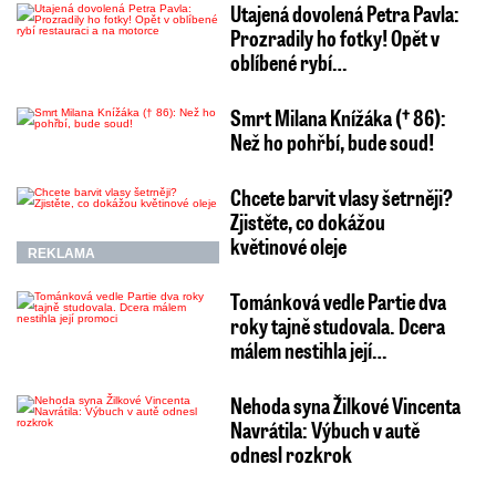
Utajená dovolená Petra Pavla:
Prozradily ho fotky! Opět v
oblíbené rybí…
Smrt Milana Knížáka († 86):
Než ho pohřbí, bude soud!
Chcete barvit vlasy šetrněji?
Zjistěte, co dokážou
květinové oleje
REKLAMA
Tománková vedle Partie dva
roky tajně studovala. Dcera
málem nestihla její…
Nehoda syna Žilkové Vincenta
Navrátila: Výbuch v autě
odnesl rozkrok