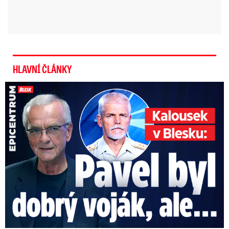
HLAVNÍ ČLÁNKY
Kalousek o prezidentovi: S Pavlem jsem se nesmířil!