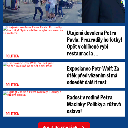
Utajená dovolená Petra
Pavla: Prozradily ho fotky!
Opět v oblíbené rybí
restauraci a ...
POLITIKA
Exposlanec Petr Wolf: Za
útěk před vězením si má
odsedět další trest
POLITIKA
Radost v rodině Petra
Macinky: Polibky a růžová
oslava!
POLITIKA
Přejít do speciálu