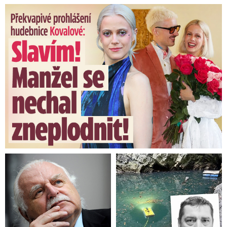
Překvapivé prohlášení hudebnice Kovalové: Slavím! Manžel se ...