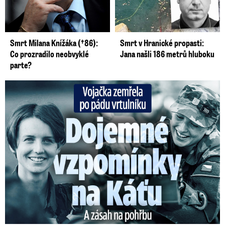
Smrt Milana Knížáka (†86):
Smrt v Hranické propasti:
Co prozradilo neobvyklé
Jana našli 186 metrů hluboku
parte?
Vojačka zemřela po pádu vrtulníku: Dojemné vzpomínky na ...