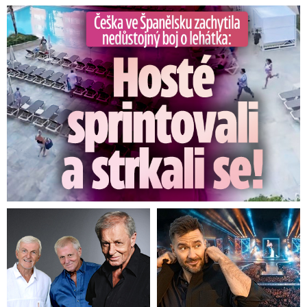
Češka ve Španělsku natočila nedůstojný boj o lehátka