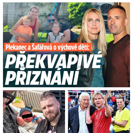
Plekanec a Šafářová o výchově dětí: Překvapivé přiznání