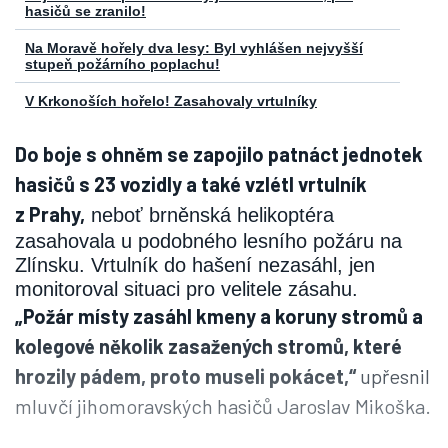
hasičů se zranilo!
Na Moravě hořely dva lesy: Byl vyhlášen nejvyšší
stupeň požárního poplachu!
V Krkonoších hořelo! Zasahovaly vrtulníky
Do boje s ohněm se zapojilo patnáct jednotek
hasičů s 23 vozidly a také vzlétl vrtulník
z Prahy,
neboť brněnská helikoptéra
zasahovala u podobného lesního požáru na
Zlínsku. Vrtulník do hašení nezasáhl, jen
monitoroval situaci pro velitele zásahu.
„Požár místy zasáhl kmeny a koruny stromů a
kolegové několik zasažených stromů, které
hrozily pádem, proto museli pokácet,“
upřesnil
mluvčí jihomoravských hasičů Jaroslav Mikoška.