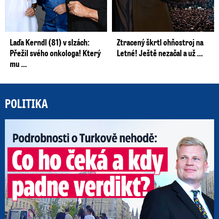
Laďa Kerndl (81) v slzách:
Ztracený škrtl ohňostroj na
Přežil svého onkologa! Který
Letné! Ještě nezačal a už ...
mu ...
POLITIKA
Po