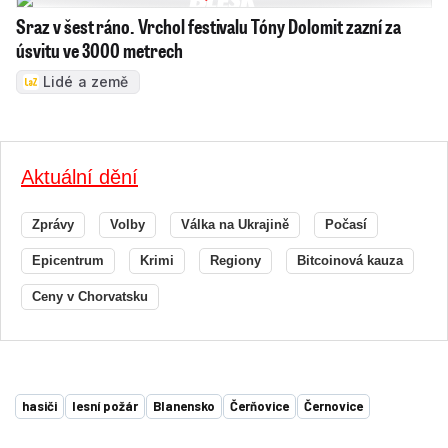
Sraz v šest ráno. Vrchol festivalu Tóny Dolomit zazní za
úsvitu ve 3000 metrech
Lidé a země
Aktuální dění
Zprávy
Volby
Válka na Ukrajině
Počasí
Epicentrum
Krimi
Regiony
Bitcoinová kauza
Ceny v Chorvatsku
hasiči
lesní požár
Blanensko
Čerňovice
Černovice