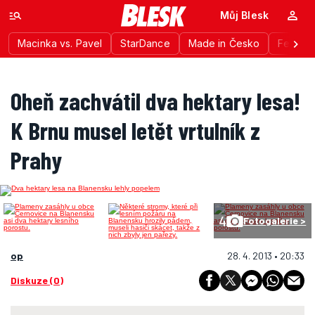
Můj Blesk
Macinka vs. Pavel
StarDance
Made in Česko
Festiva
Oheň zachvátil dva hektary lesa!
K Brnu musel letět vrtulník z
Prahy
4
Fotogalerie >
op
28. 4. 2013 • 20:33
Diskuze (0)