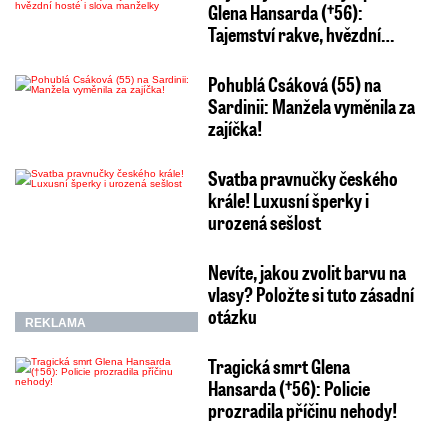
Glena Hansarda (†56):
Tajemství rakve, hvězdní…
Pohublá Csáková (55) na
Sardinii: Manžela vyměnila za
zajíčka!
Svatba pravnučky českého
krále! Luxusní šperky i
urozená sešlost
Nevíte, jakou zvolit barvu na
vlasy? Položte si tuto zásadní
otázku
REKLAMA
Tragická smrt Glena
Hansarda (†56): Policie
prozradila příčinu nehody!