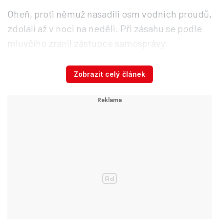
Oheň, proti němuž nasadili osm vodních proudů,
zdolali až v noci na neděli. Při zásahu se podle
mluvčího zranil zástupce samosprávy.
Zobrazit celý článek
"Hasiči se v členitém lesním terénu potýkali se
závadou techniky i zapadlým vozem,
který jim
zablokoval přístupovou cestu. Vodu vozili
kyvadlově právě z obce Černovice cisternami,"
sdělil Mikoška.
Příčina lesního požáru není podle něj zatím
jasná a na spáleništi proto nyní pracují
vyšetřovatelé hasičů i policie.