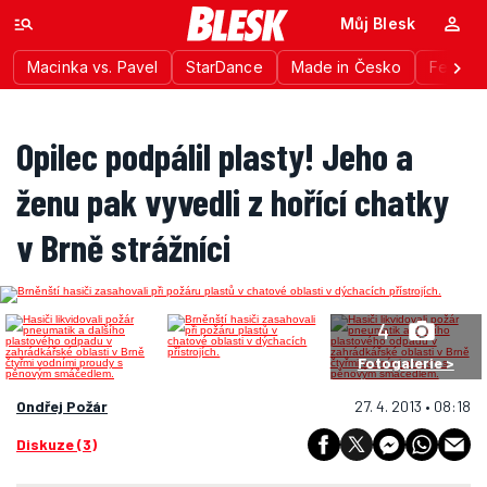
Můj Blesk
Macinka vs. Pavel
StarDance
Made in Česko
Festiva
Opilec podpálil plasty! Jeho a
ženu pak vyvedli z hořící chatky
v Brně strážníci
4
Fotogalerie >
Ondřej Požár
27. 4. 2013 • 08:18
Diskuze (3)