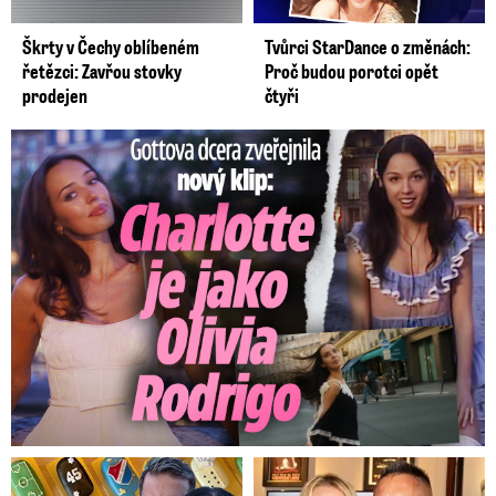
Škrty v Čechy oblíbeném
Tvůrci StarDance o změnách:
řetězci: Zavřou stovky
Proč budou porotci opět
prodejen
čtyři
Gottova dcera zveřejnila nový klip: Je jako Olivie Rodrigo!