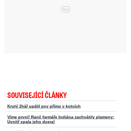
SOUVISEJÍCÍ ČLÁNKY
Krutý žhář upálil psy přímo v kotcích
Víme první! Ranč farmáře Indiána zachvátily plameny:
Uvnitř spala jeho dcera!