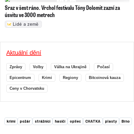
Sraz v šest ráno. Vrchol festivalu Tóny Dolomit zazní za
úsvitu ve 3000 metrech
Lidé a země
Aktuální dění
Zprávy
Volby
Válka na Ukrajině
Počasí
Epicentrum
Krimi
Regiony
Bitcoinová kauza
Ceny v Chorvatsku
krimi
požár
strážníci
hasiči
opilec
CHATKA
plasty
Brno