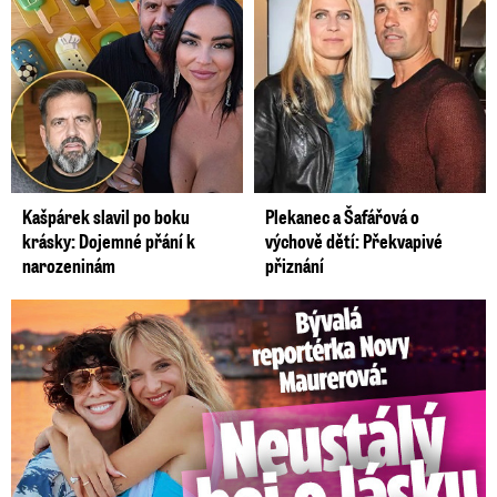
Kašpárek slavil po boku
Plekanec a Šafářová o
krásky: Dojemné přání k
výchově dětí: Překvapivé
narozeninám
přiznání
Bývalá reportérka Novy Maurerová: Neustálý boj o lásku s ...