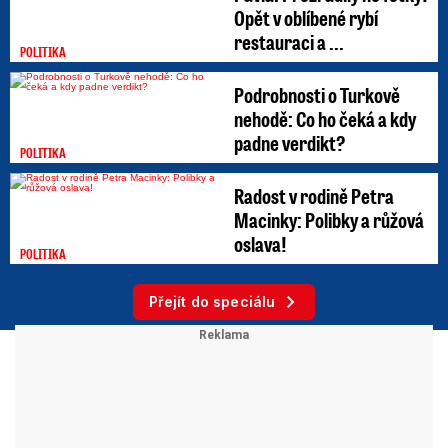
Opět v oblíbené rybí
restauraci a ...
POLITIKA
Podrobnosti o Turkově
nehodě: Co ho čeká a kdy
padne verdikt?
POLITIKA
Radost v rodině Petra
Macinky: Polibky a růžová
oslava!
POLITIKA
Přejít do speciálu