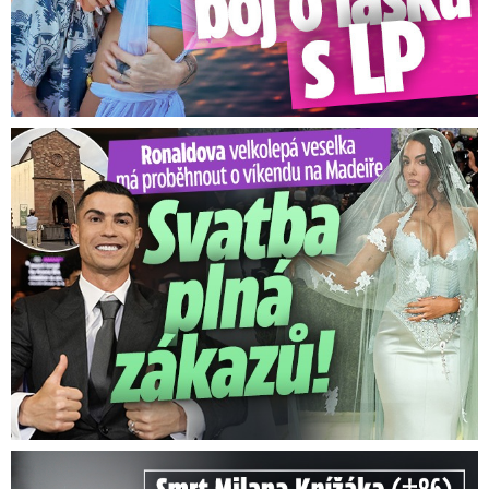
Ronaldova velkolepá veselka na Madeiře: Svatba plná zákazů!
Smrt Milana Knížáka (†86): Co prozradilo neobvyklé parte?