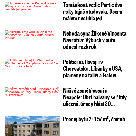
Tománková vedle Partie dva
roky tajně studovala. Dcera
málem nestihla její…
Nehoda syna Žilkové Vincenta
Navrátila: Výbuch v autě
odnesl rozkrok
Politici na Havaji i v
Chorvatsku: Líbánky v USA,
plameny na talíři a Fialovi…
Ničivé zemětřesení u
Neapole: Obří balvany se řítily
ulicemi, úřady hlásí 30…
Prodej bytu 2+1 57 m², Zbiroh