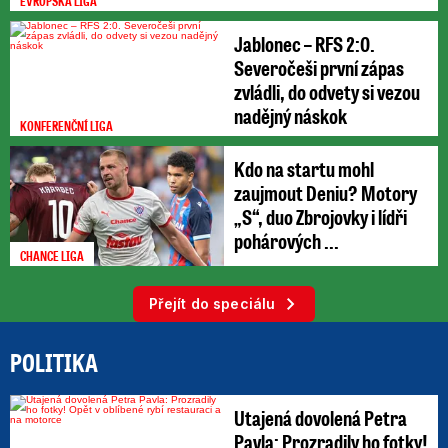
EVROPSKÁ LIGA
Jablonec – RFS 2:0.
Severočeši první zápas
zvládli, do odvety si vezou
nadějný náskok
KONFERENČNÍ LIGA
Kdo na startu mohl
zaujmout Deniu? Motory
„S“, duo Zbrojovky i lídři
pohárových ...
CHANCE LIGA
Přejít do speciálu
POLITIKA
Utajená dovolená Petra
Pavla: Prozradily ho fotky!