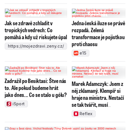
Jak se zdravě zchladit v
Jedna česká iluze se právě
tropických vedrech: Co
rozpadá. Zelená
pomáhá a kdy už riskujete úpal
transformace je pojistkou
proti chaosu
https://mojezdravi.zeny.cz/
e15
Zadražil po Besiktasi: Štve nás
Marek Adamczyk: Jsem z
to. Ale pokud budeme hrát
něj zklamaný. Klempíř si
jako dnes... Co se stalo u gólu?
hraje na ministra. Nestačí
se tak tvářit, musí
iSport
zamakat
Reflex