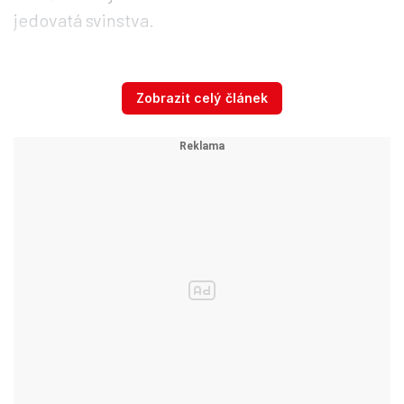
jedovatá svinstva.
„Z hromady plastů, pneumatik a molitanových
Zobrazit celý článek
autodílů nicméně šlehaly až desetimetrové
plameny,“
doplnil mluvčí městské policie Jakub
Ghanem.
V chatce našli strážnící i několik plynových
bomb na vaření. Opilého původce požáru a jeho
družku předali po vyvedení z hořícího objektu
policistům.