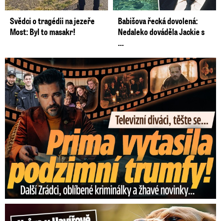
Svědci o tragédii na jezeře
Babišova řecká dovolená:
Most: Byl to masakr!
Nedaleko dováděla Jackie s
...
Prima vytasila podzimní trumfy! Další Zrádci a žhavé novinky
Hrůza v Havířově: Pes pokousal chlapečka (2) ve tváři!