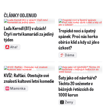
ČLÁNKY ODJINUD
Laďa Kerndl (81) v slzách!
Tropické noci a špatný
Čtyři mrtví kamarádi za jediný
spánek: Proč nás horko
týden
obírá o klid a kdy už jde o
úzkost?
Aha!
Dáma
KVÍZ: Rafťáci. Otestujte své
Šaty jako od návrháře?
znalosti kultovní letní komedie
Těchto 20 seženete v
běžných řetězcích do
Maminka
1000 korun
Ženy