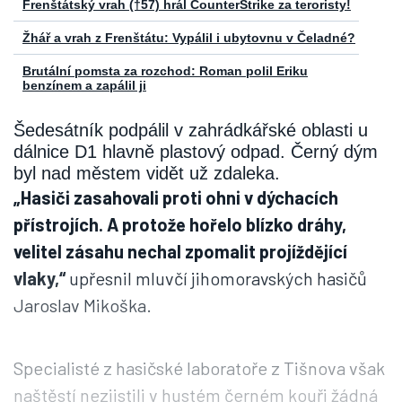
Frenštátský vrah (†57) hrál CounterStrike za teroristy!
Žhář a vrah z Frenštátu: Vypálil i ubytovnu v Čeladné?
Brutální pomsta za rozchod: Roman polil Eriku
benzínem a zapálil ji
Šedesátník podpálil v zahrádkářské oblasti u
dálnice D1 hlavně plastový odpad. Černý dým
byl nad městem vidět už zdaleka.
„Hasiči zasahovali proti ohni v dýchacích
přístrojích. A protože hořelo blízko dráhy,
velitel zásahu nechal zpomalit projíždějící
vlaky,“
upřesnil mluvčí jihomoravských hasičů
Jaroslav Mikoška.
Specialisté z hasičské laboratoře z Tišnova však
naštěstí nezjistili v hustém černém kouři žádná