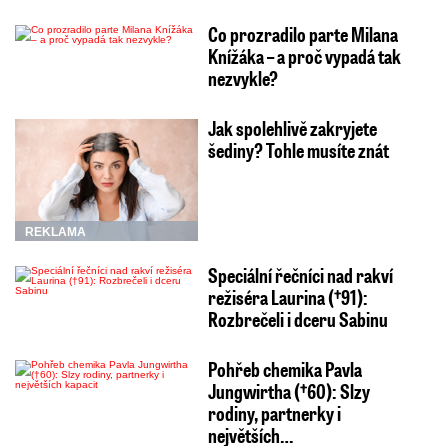
Co prozradilo parte Milana
Knížáka – a proč vypadá tak
nezvykle?
Jak spolehlivě zakryjete
šediny? Tohle musíte znát
REKLAMA
Speciální řečníci nad rakví
režiséra Laurina (†91):
Rozbrečeli i dceru Sabinu
Pohřeb chemika Pavla
Jungwirtha (†60): Slzy
rodiny, partnerky i
největších…