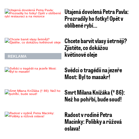
Utajená dovolená Petra Pavla:
Prozradily ho fotky! Opět v
oblíbené rybí…
Chcete barvit vlasy šetrněji?
Zjistěte, co dokážou
květinové oleje
REKLAMA
Svědci o tragédii na jezeře
Most: Byl to masakr!
Smrt Milana Knížáka († 86):
Než ho pohřbí, bude soud!
Radost v rodině Petra
Macinky: Polibky a růžová
oslava!