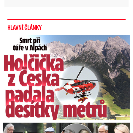
HLAVNÍ ČLÁNKY
Smrt Češky v Alpách: Zemřela při túře s rodiči
Speciální řečníci nad rakví Laurina: Rozbrečeli i dceru