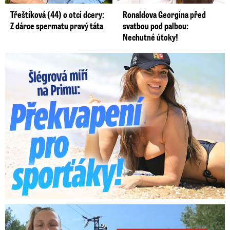
Třeštíková (44) o otci dcery:
Ronaldova Georgina před
Z dárce spermatu pravý táta
svatbou pod palbou:
Nechutné útoky!
Lucie Šlégrová míří na Primu. Překvapení pro sporťáky!
Smrtelný pád chlapce: Matka vydala vyjádření na 16 stran