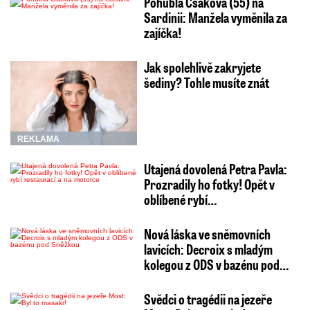
Pohublá Csáková (55) na
Sardinii: Manžela vyměnila za
zajíčka!
Jak spolehlivě zakryjete
šediny? Tohle musíte znát
REKLAMA
Utajená dovolená Petra Pavla:
Prozradily ho fotky! Opět v
oblíbené rybí…
Nová láska ve sněmovních
lavicích: Decroix s mladým
kolegou z ODS v bazénu pod…
Svědci o tragédii na jezeře