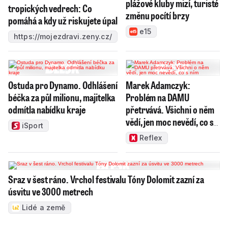
plážové kluby mizí, turisté
tropických vedrech: Co
změnu pocítí brzy
pomáhá a kdy už riskujete úpal
e15
https://mojezdravi.zeny.cz/
Ostuda pro Dynamo. Odhlášení
Marek Adamczyk:
béčka za půl milionu, majitelka
Problém na DAMU
odmítla nabídku kraje
přetrvává. Všichni o něm
vědí, jen moc nevědí, co s
iSport
ním
Reflex
Sraz v šest ráno. Vrchol festivalu Tóny Dolomit zazní za
úsvitu ve 3000 metrech
Lidé a země