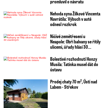
promluvil o návratu
Nehoda syna Žilkové Vincenta
Navrátila: Výbuch v autě
odnesl rozkrok
Ničivé zemětřesení u
Neapole: Obří balvany se řítily
ulicemi, úřady hlásí 30…
Bolestivé rozhodnutí Honzy
Musila: Tatínka musel dát do
ústavu
Prodej chaty 70 m², Ústí nad
Labem - Střekov