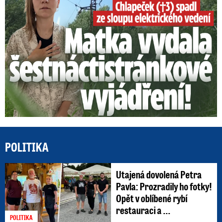
POLITIKA
Utajená dovolená Petra
Pavla: Prozradily ho fotky!
Opět v oblíbené rybí
restauraci a ...
POLITIKA