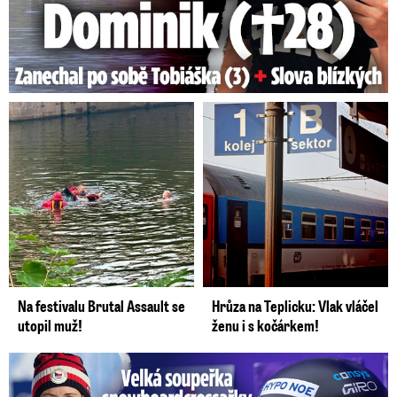
Na festivalu Brutal Assault se
Hrůza na Teplicku: Vlak vláčel
utopil muž!
ženu i s kočárkem!
Velká soupeřka Adamczykové: Šokující konec!