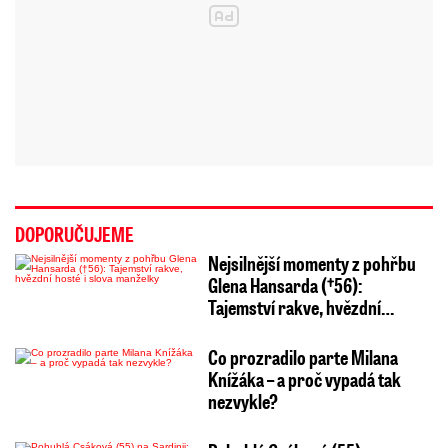
DOPORUČUJEME
Nejsilnější momenty z pohřbu
Glena Hansarda (†56):
Tajemství rakve, hvězdní…
Co prozradilo parte Milana
Knížáka – a proč vypadá tak
nezvykle?