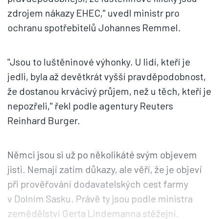
zdrojem nákazy EHEC," uvedl ministr pro
ochranu spotřebitelů Johannes Remmel.
"Jsou to luštěninové výhonky. U lidí, kteří je
jedli, byla až devětkrát vyšší pravděpodobnost,
že dostanou krvácivý průjem, než u těch, kteří je
nepozřeli," řekl podle agentury Reuters
Reinhard Burger.
Němci jsou si už po několikáté svým objevem
jisti. Nemají zatím důkazy, ale věří, že je objeví
při prověřování dodavatelských cest farmy
v Dolním Sasku. Právě ty jsou podle ministra
zemědělství Gerta Lindemanna stěžejní.