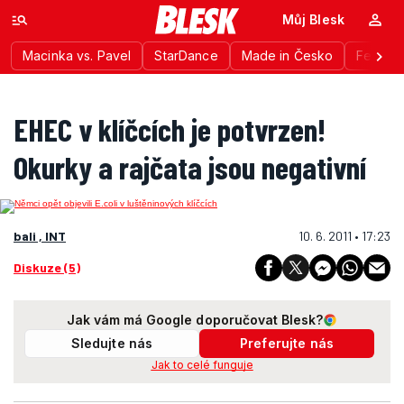
Můj Blesk
Macinka vs. Pavel
StarDance
Made in Česko
Festiva
EHEC v klíčcích je potvrzen!
Okurky a rajčata jsou negativní
bali , INT
10. 6. 2011 • 17:23
Diskuze (5)
Jak vám má Google doporučovat Blesk?
Sledujte nás
Preferujte nás
Jak to celé funguje