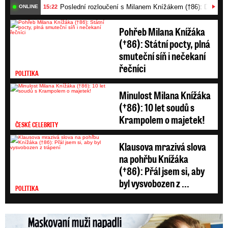
Poslední rozloučení s Milanem Knížákem (†86): Dojemn
15:22
ONLINE
Pohřeb Milana Knížáka
(†86): Státní pocty, plná
smuteční síň i nečekaní
řečníci
POLITIKA
Minulost Milana Knížáka
(†86): 10 let soudů s
Krampolem o majetek!
ČESKÉ CELEBRITY
Klausova mrazivá slova
na pohřbu Knížáka
(†86): Přál jsem si, aby
byl vysvobozen z ...
POLITIKA
Maskovaní muži napadli Jaromíra Soukupa: Krvavá nakládačka