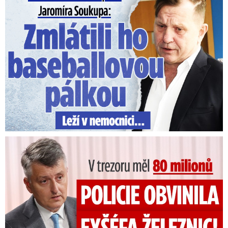
V trezoru měl 80 milionů: Policie obvinila exšéfa železnic!