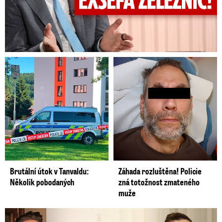
Brutální útok v Tanvaldu:
Záhada rozluštěna! Policie
Několik pobodaných
zná totožnost zmateného
muže
Šťastná Brzobohatá se pochlubila fotkou: Rýpanec od Ondřeje