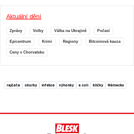
Aktuální dění
Zprávy
Volby
Válka na Ukrajině
Počasí
Epicentrum
Krimi
Regiony
Bitcoinová kauza
Ceny v Chorvatsku
rajčata
okurky
infekce
výhonky
e.coli
klíčky
Německo