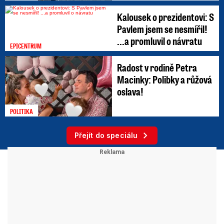
Kalousek o prezidentovi: S
Pavlem jsem se nesmířil!
...a promluvil o návratu
EPICENTRUM
Radost v rodině Petra
Macinky: Polibky a růžová
oslava!
POLITIKA
Přejít do speciálu