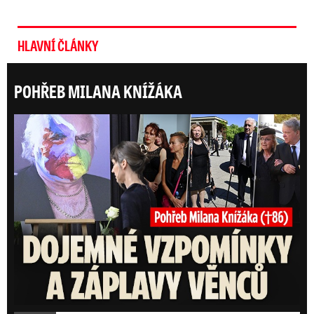
HLAVNÍ ČLÁNKY
POHŘEB MILANA KNÍŽÁKA
Posl