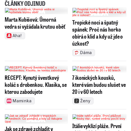
ČLÁNKY ODJINUD
Marta Kubišová: Úmorná
Tropické noci a špatný
vedra si vyžádala krutou oběť
spánek: Proč nás horko
obírá o klid a kdy už jde o
Aha!
úzkost?
Dáma
RECEPT: Kynutý švestkový
7 ikonických kousků,
koláč s drobenkou. Klasika, se
které vám budou slušet ve
kterou zabodujete
20 i v 60 letech
Maminka
Ženy
Itálie vyklízí pláže. První
Jak se zdravě zchladit v