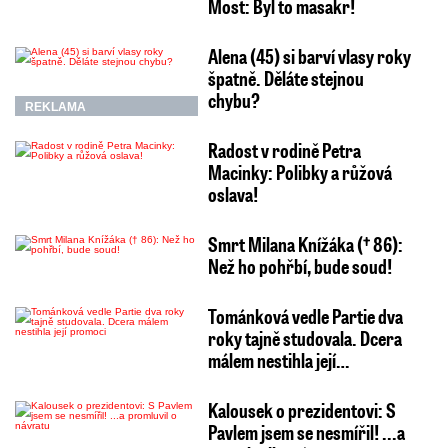
Most: Byl to masakr!
Alena (45) si barví vlasy roky
špatně. Děláte stejnou
chybu?
REKLAMA
Radost v rodině Petra
Macinky: Polibky a růžová
oslava!
Smrt Milana Knížáka († 86):
Než ho pohřbí, bude soud!
Tománková vedle Partie dva
roky tajně studovala. Dcera
málem nestihla její…
Kalousek o prezidentovi: S
Pavlem jsem se nesmířil! ...a