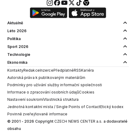
Aktuálně
Léto 2026
Politika
Sport 2026
Technologie
Ekonomika
Kontakty
Redakce
Inzerce
Předplatné
RSS
Kariéra
Autorská práva k publikovaným materiálům
Podmínky pro užívání služby informační společnosti
Informace o zpracování osobních údajů
Cookies
Nastavení soukromí
Vlastnická struktura
Jednotná kontaktní místa / Single Points of Contact
Etický kodex
Povinně zveřejňované informace
© 2001 - 2026 Copyright
CZECH NEWS CENTER a.s.
a dodavatelé
obsahu