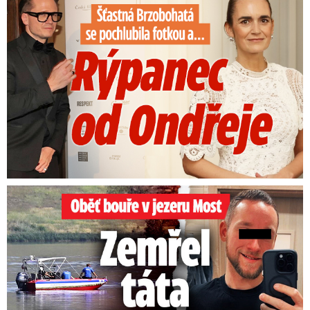
Oběť bouře v jezeru Most: Zemřel táta Dominik (†28)