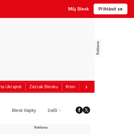
Můj Blesk
Přihlásit se
na Ukrajině
Zázrak Blesku
Krimi
Donald Trump
Sport
i
Blesk tlapky
Další