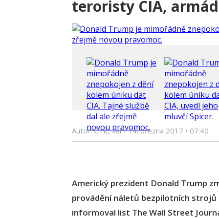
teroristy CIA, armád
Autor: ČTK, val -
14. března 2017
•
07:40
Americký prezident Donald Trump zmo
provádění náletů bezpilotních strojů
informoval list The Wall Street Journ