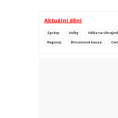
Aktuální dění
Zprávy
Volby
Válka na Ukrajin
Regiony
Bitcoinová kauza
Cen