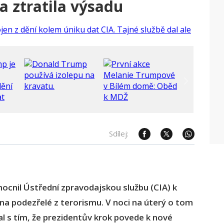
a ztratila výsadu
Sdílej:
cnil Ústřední zpravodajskou službu (CIA) k
 na podezřelé z terorismu. V noci na úterý o tom
al s tím, že prezidentův krok povede k nové