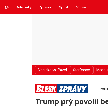
Celebrity
Zprávy
Sport
Video
Macinka vs. Pavel
StarDance
Made i
Polit
Trump prý povolil be