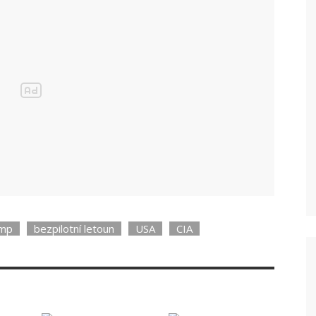
ump
bezpilotní letoun
USA
CIA