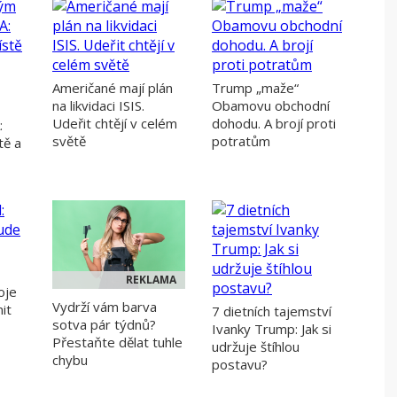
Američané mají plán
Trump „maže“
na likvidaci ISIS.
Obamovu obchodní
Udeřit chtějí v celém
dohodu. A brojí proti
:
světě
potratům
tě a
REKLAMA
oje
Vydrží vám barva
it
7 dietních tajemství
sotva pár týdnů?
Ivanky Trump: Jak si
Přestaňte dělat tuhle
udržuje štíhlou
chybu
postavu?