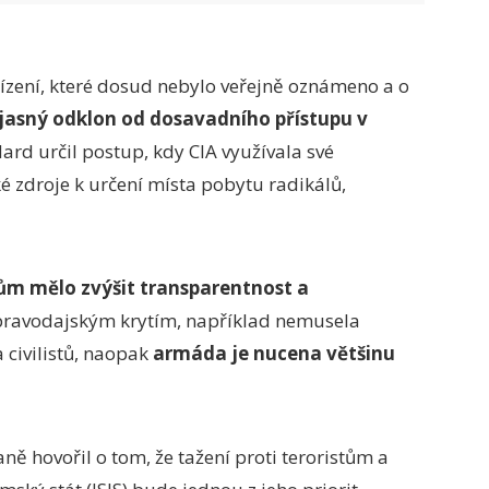
ízení, které dosud nebylo veřejně oznámeno a o
jasný odklon od dosavadního přístupu v
ard určil postup, kdy CIA využívala své
ké zdroje k určení místa pobytu radikálů,
m mělo zvýšit transparentnost a
zpravodajským krytím, například nemusela
a civilistů, naopak
armáda je nucena většinu
 hovořil o tom, že tažení proti teroristům a