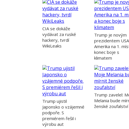
CIA se dokáže
vydávat za ruské
Trump je novým
hackery, tvrdí
prezidentem USA
WikiLeaks
Amerika na 1. mís
konec boje s
klimatem
Trump zavelel: M
Melania bude mírn
Trump ujistil
ženské zoufalství
Japonsko o vzájemné
podpoře. S
premiérem řešil i
výrobu aut