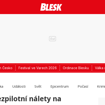
n Česko
Festival ve Varech 2026
Ordinace Blesku
Válka 
ika
Události
Svět
Epicentrum
Počasí
Krim
zpilotní nálety na