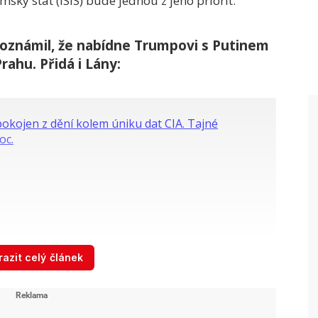
mský stát (ISIS) bude jednou z jeho priorit.
 oznámil, že nabídne Trumpovi s Putinem
rahu. Přidá i Lány:
azit celý článek