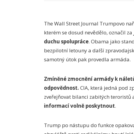
The Wall Street Journal Trumpovo nař
kterém se dosud nevědělo, označil za
duchu spolupráce
. Obama jako stand
bezpilotní letouny a další zpravodajs
samotný útok pak provedla armáda.
Zmíněné zmocnění armády k náletů
odpovědnost.
CIA, která jedná pod 
zveřejňovat bilanci zabitých teroristů 
informací volně poskytnout
.
Trump po nástupu do funkce opakovaně