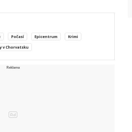
ě
Počasí
Epicentrum
Krimi
y v Chorvatsku