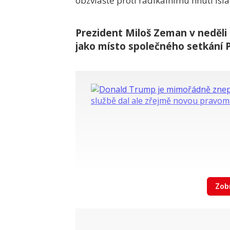
obzvláště proti radikálnímu hnutí Islá
Prezident Miloš Zeman v neděli
jako místo společného setkání P
Zobr