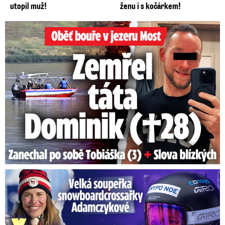
utopil muž!
ženu i s kočárkem!
Oběť bouře v jezeru Most: Zemřel táta Dominik (†28)
Velká soupeřka Adamczykové: Šokující konec!