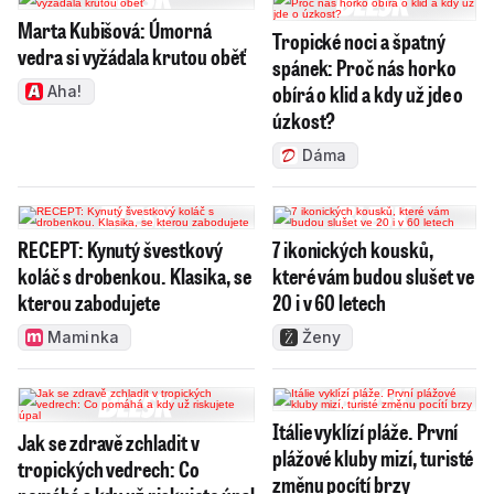
Marta Kubišová: Úmorná
Tropické noci a špatný
vedra si vyžádala krutou oběť
spánek: Proč nás horko
obírá o klid a kdy už jde o
Aha!
úzkost?
Dáma
RECEPT: Kynutý švestkový
7 ikonických kousků,
koláč s drobenkou. Klasika, se
které vám budou slušet ve
kterou zabodujete
20 i v 60 letech
Maminka
Ženy
Itálie vyklízí pláže. První
Jak se zdravě zchladit v
plážové kluby mizí, turisté
tropických vedrech: Co
změnu pocítí brzy