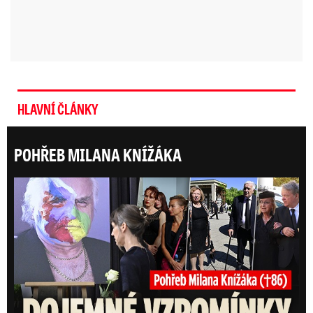
HLAVNÍ ČLÁNKY
POHŘEB MILANA KNÍŽÁKA
Posl