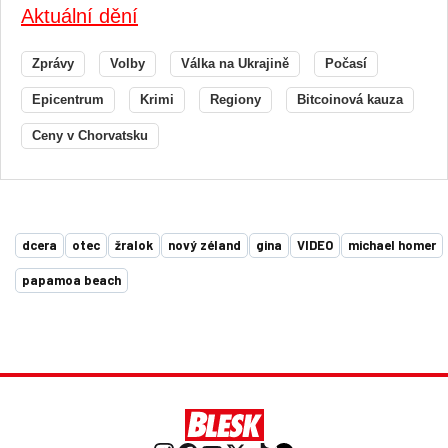
Aktuální dění
Zprávy
Volby
Válka na Ukrajině
Počasí
Epicentrum
Krimi
Regiony
Bitcoinová kauza
Ceny v Chorvatsku
dcera
otec
žralok
nový zéland
gina
VIDEO
michael homer
papamoa beach