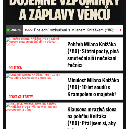
Poslední rozloučení s Milanem Knížákem (†86): Dojemn
15:22
ONLINE
Pohřeb Milana Knížáka
(†86): Státní pocty, plná
smuteční síň i nečekaní
řečníci
POLITIKA
Minulost Milana Knížáka
(†86): 10 let soudů s
Krampolem o majetek!
ČESKÉ CELEBRITY
Klausova mrazivá slova
na pohřbu Knížáka
(†86): Přál jsem si, aby