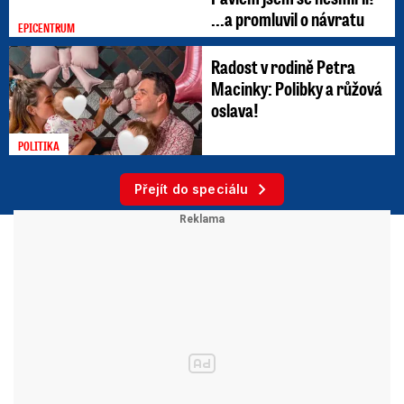
...a promluvil o návratu
EPICENTRUM
Radost v rodině Petra
Macinky: Polibky a růžová
oslava!
POLITIKA
Přejít do speciálu