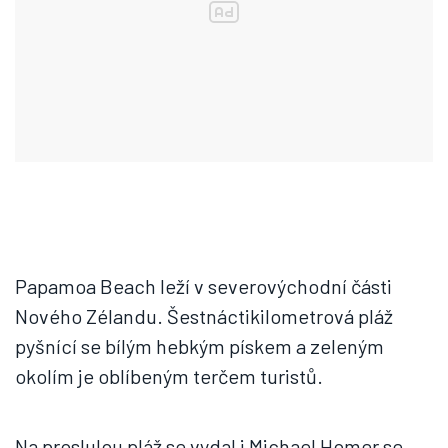
Papamoa Beach leží v severovýchodní části
Nového Zélandu. Šestnáctikilometrová pláž
pyšnící se bílým hebkým pískem a zeleným
okolím je oblíbeným terčem turistů.
Na proslulou pláž se vydal i Michael Homer se