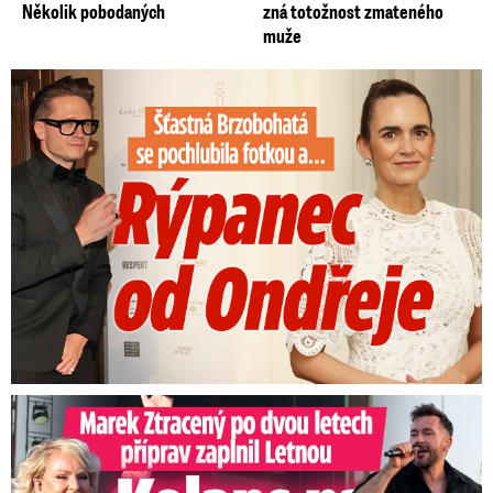
Několik pobodaných
zná totožnost zmateného
muže
Šťastná Brzobohatá se pochlubila fotkou: Rýpanec od Ondřeje
Marek Ztracený na Letné: Pártlová stopla koncert