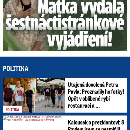
POLITIKA
Utajená dovolená Petra
Pavla: Prozradily ho fotky!
Opět v oblíbené rybí
restauraci a ...
POLITIKA
Kalousek o prezidentovi: S
Pavlem jsem se nesmířil!