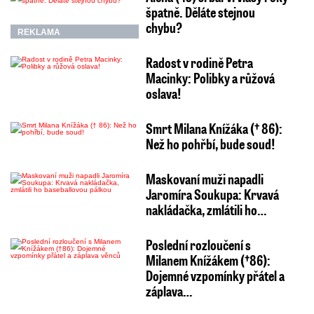
špatně. Děláte stejnou
chybu?
REKLAMA
Radost v rodině Petra
Macinky: Polibky a růžová
oslava!
Smrt Milana Knížáka († 86):
Než ho pohřbí, bude soud!
Maskovaní muži napadli
Jaromíra Soukupa: Krvavá
nakládačka, zmlátili ho…
Poslední rozloučení s
Milanem Knížákem (†86):
Dojemné vzpomínky přátel a
záplava…