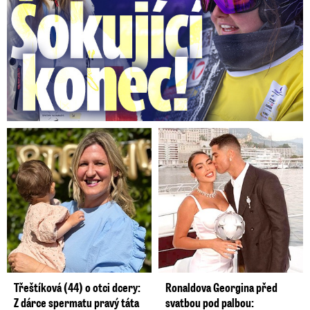
Třeštíková (44) o otci dcery:
Ronaldova Georgina před
Z dárce spermatu pravý táta
svatbou pod palbou: