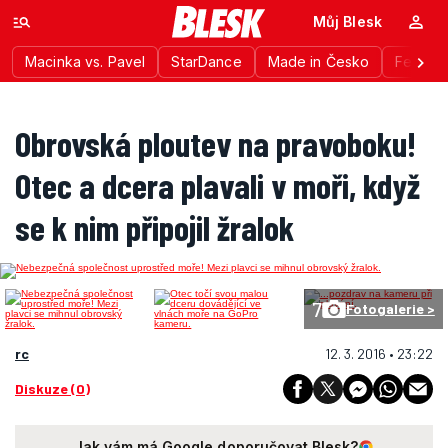
Můj Blesk
Macinka vs. Pavel
StarDance
Made in Česko
Festiva
Obrovská ploutev na pravoboku!
Otec a dcera plavali v moři, když
se k nim připojil žralok
7
Fotogalerie >
rc
12. 3. 2016 • 23:22
Diskuze (0)
Jak vám má Google doporučovat Blesk?