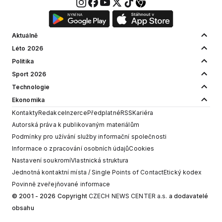
Aktuálně
Léto 2026
Politika
Sport 2026
Technologie
Ekonomika
Kontakty
Redakce
Inzerce
Předplatné
RSS
Kariéra
Autorská práva k publikovaným materiálům
Podmínky pro užívání služby informační společnosti
Informace o zpracování osobních údajů
Cookies
Nastavení soukromí
Vlastnická struktura
Jednotná kontaktní místa / Single Points of Contact
Etický kodex
Povinně zveřejňované informace
© 2001 - 2026 Copyright
CZECH NEWS CENTER a.s.
a dodavatelé
obsahu