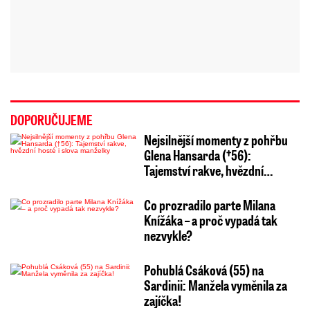
DOPORUČUJEME
Nejsilnější momenty z pohřbu
Glena Hansarda (†56):
Tajemství rakve, hvězdní…
Co prozradilo parte Milana
Knížáka – a proč vypadá tak
nezvykle?
Pohublá Csáková (55) na
Sardinii: Manžela vyměnila za
zajíčka!