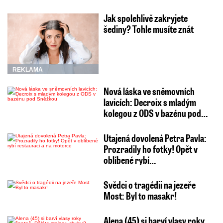
Jak spolehlivě zakryjete
šediny? Tohle musíte znát
REKLAMA
Nová láska ve sněmovních
lavicích: Decroix s mladým
kolegou z ODS v bazénu pod…
Utajená dovolená Petra Pavla:
Prozradily ho fotky! Opět v
oblíbené rybí…
Svědci o tragédii na jezeře
Most: Byl to masakr!
Alena (45) si barví vlasy roky