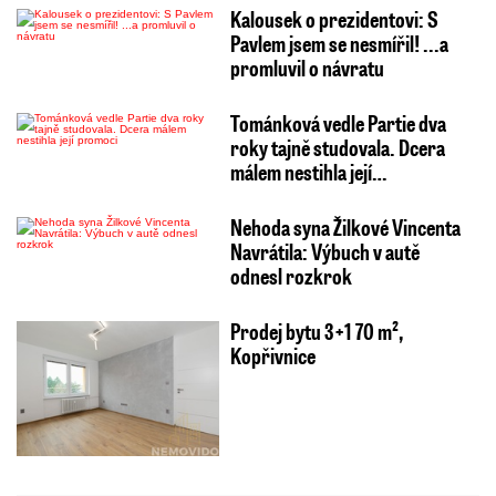
Kalousek o prezidentovi: S
Pavlem jsem se nesmířil! ...a
promluvil o návratu
Tománková vedle Partie dva
roky tajně studovala. Dcera
málem nestihla její…
Nehoda syna Žilkové Vincenta
Navrátila: Výbuch v autě
odnesl rozkrok
Prodej bytu 3+1 70 m²,
Kopřivnice