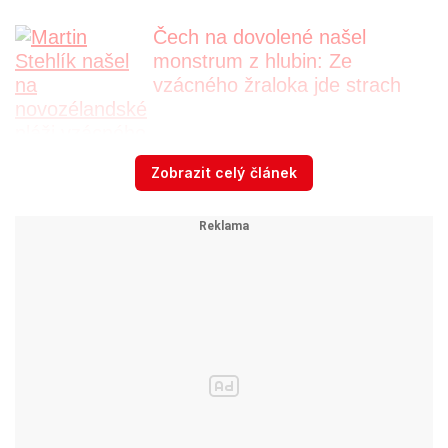
Čech na dovolené našel
monstrum z hlubin: Ze
vzácného žraloka jde strach
Zobrazit celý článek