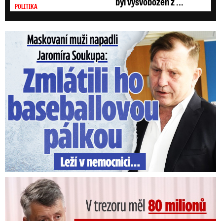
byl vysvobozen z ...
POLITIKA
Maskovaní muži napadli Jaromíra Soukupa: Krvavá nakládačka
V trezoru měl 80 milionů: Policie obvinila exšéfa železnic!