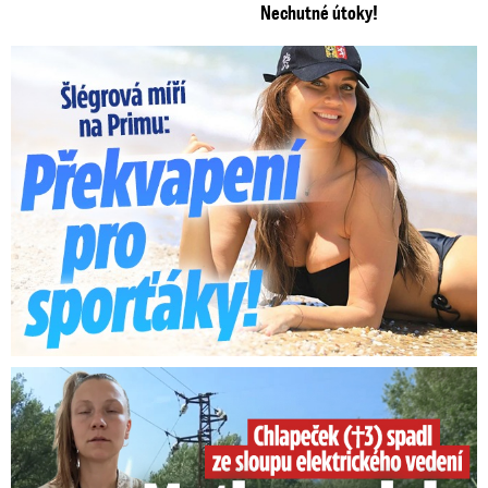
Nechutné útoky!
Lucie Šlégrová míří na Primu. Překvapení pro sporťáky!
Smrtelný pád chlapce: Matka vydala vyjádření na 16 stran