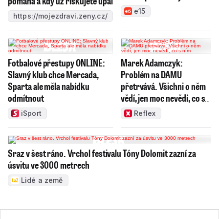
pomáhá a kdy už riskujete úpal
e15
https://mojezdravi.zeny.cz/
Fotbalové přestupy ONLINE:
Marek Adamczyk:
Slavný klub chce Mercada,
Problém na DAMU
Sparta ale měla nabídku
přetrvává. Všichni o něm
odmítnout
vědí, jen moc nevědí, co s
ním
iSport
Reflex
Sraz v šest ráno. Vrchol festivalu Tóny Dolomit zazní za
úsvitu ve 3000 metrech
Lidé a země