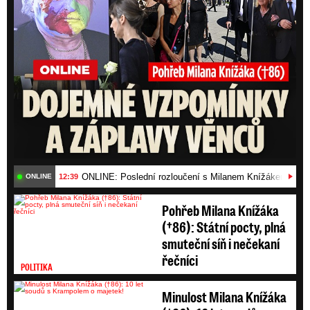
západní Africe se nakazilo více než 26 500 lidí
a zhruba 11 300 z nich zemřelo.
ONLINE: Poslední rozloučení s Milanem Knížákem (†86)
12:39
ONLINE
Pohřeb Milana Knížáka
(†86): Státní pocty, plná
smuteční síň i nečekaní
řečníci
POLITIKA
Minulost Milana Knížáka