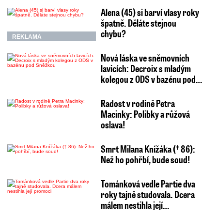
Alena (45) si barví vlasy roky
špatně. Děláte stejnou
chybu?
REKLAMA
Nová láska ve sněmovních
lavicích: Decroix s mladým
kolegou z ODS v bazénu pod…
Radost v rodině Petra
Macinky: Polibky a růžová
oslava!
Smrt Milana Knížáka († 86):
Než ho pohřbí, bude soud!
Tománková vedle Partie dva
roky tajně studovala. Dcera
málem nestihla její…