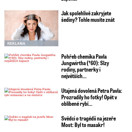
Jak spolehlivě zakryjete
šediny? Tohle musíte znát
REKLAMA
Pohřeb chemika Pavla
Jungwirtha (†60): Slzy
rodiny, partnerky i
největších…
Utajená dovolená Petra Pavla:
Prozradily ho fotky! Opět v
oblíbené rybí…
Svědci o tragédii na jezeře
Most: Byl to masakr!