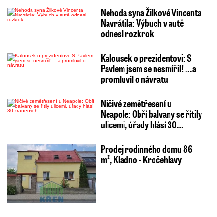
Nehoda syna Žilkové Vincenta
Navrátila: Výbuch v autě
odnesl rozkrok
Kalousek o prezidentovi: S
Pavlem jsem se nesmířil! ...a
promluvil o návratu
Ničivé zemětřesení u
Neapole: Obří balvany se řítily
ulicemi, úřady hlásí 30…
Prodej rodinného domu 86
m², Kladno - Kročehlavy