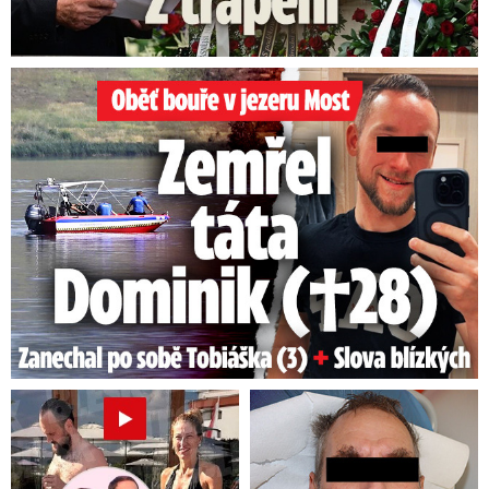
Oběť bouře v jezeru Most: Zemřel táta Dominik (†28)