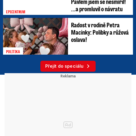
Pavlem jsem se nesmířil!
...a promluvil o návratu
EPICENTRUM
Radost v rodině Petra
Macinky: Polibky a růžová
oslava!
POLITIKA
Přejít do speciálu