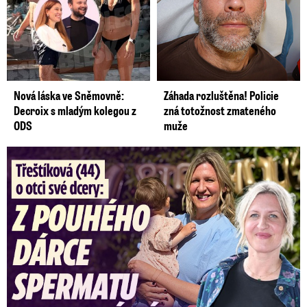
Nová láska ve Sněmovně:
Záhada rozluštěna! Policie
Decroix s mladým kolegou z
zná totožnost zmateného
ODS
muže
Třeštíková (44) o otci dcery: Z dárce spermatu pravý táta