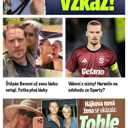
Štěpán Benoni už svou lásku
Vábení z ciziny! Haraslín na
netají. Fotka plná lásky
odchodu ze Sparty?
Tohle tělo nahradilo Belo: Nová partnerka se ukázala...