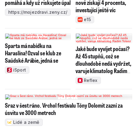
pomáhá a kdy už riskujete úpal
nově získají 4 procenta,
investující ještě víc
https://mojezdravi.zeny.cz/
e15
Sparta má nabídku na
Jaké bude vyvíjet počasí?
Haraslína! Ozval se klub ze
Až 45 stupňů, což se
Saúdské Arábie, jedná se
dlouhodobě nedá vydržet,
varuje klimatolog Radim
iSport
Tolasz
Reflex
Sraz v šest ráno. Vrchol festivalu Tóny Dolomit zazní za
úsvitu ve 3000 metrech
Lidé a země