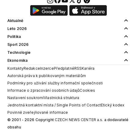
Aktuálně
Léto 2026
Politika
Sport 2026
Technologie
Ekonomika
Kontakty
Redakce
Inzerce
Předplatné
RSS
Kariéra
Autorská práva k publikovaným materiálům
Podmínky pro užívání služby informační společnosti
Informace o zpracování osobních údajů
Cookies
Nastavení soukromí
Vlastnická struktura
Jednotná kontaktní místa / Single Points of Contact
Etický kodex
Povinně zveřejňované informace
© 2001 - 2026 Copyright
CZECH NEWS CENTER a.s.
a dodavatelé
obsahu