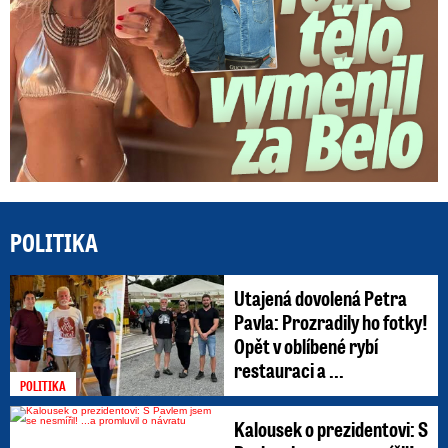
POLITIKA
Utajená dovolená Petra
Pavla: Prozradily ho fotky!
Opět v oblíbené rybí
restauraci a ...
POLITIKA
Kalousek o prezidentovi: S