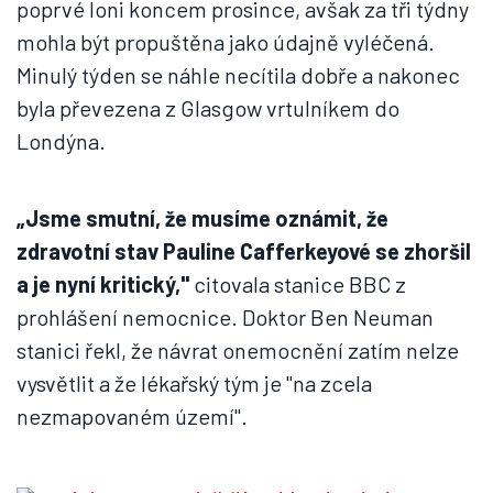
poprvé loni koncem prosince, avšak za tři týdny
mohla být propuštěna jako údajně vyléčená.
Minulý týden se náhle necítila dobře a nakonec
byla převezena z Glasgow vrtulníkem do
Londýna.
„Jsme smutní, že musíme oznámit, že
zdravotní stav Pauline Cafferkeyové se zhoršil
a je nyní kritický,"
citovala stanice BBC z
prohlášení nemocnice. Doktor Ben Neuman
stanici řekl, že návrat onemocnění zatím nelze
vysvětlit a že lékařský tým je "na zcela
nezmapovaném území".