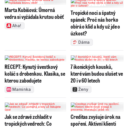
Marta Kubišová: Úmorná
Tropické noci a špatný
vedra si vyžádala krutou oběť
spánek: Proč nás horko
obírá o klid a kdy už jde o
Aha!
úzkost?
Dáma
RECEPT: Kynutý švestkový
7 ikonických kousků,
koláč s drobenkou. Klasika, se
které vám budou slušet ve
kterou zabodujete
20 i v 60 letech
Maminka
Ženy
Jak se zdravě zchladit v
Creditas zvyšuje úrok na
tropických vedrech: Co
spoření. Aktivní klienti