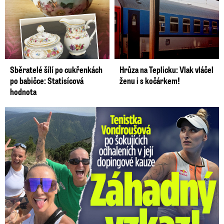
Sběratelé šílí po cukřenkách
Hrůza na Teplicku: Vlak vláčel
po babičce: Statisícová
ženu i s kočárkem!
hodnota
Vondroušová po šokujících odhaleních v kauze: Záhadný vzkaz!