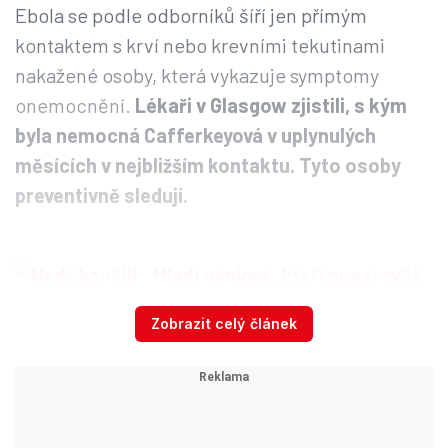
Ebola se podle odborníků šíří jen přímým
kontaktem s krví nebo krevními tekutinami
nakažené osoby, která vykazuje symptomy
onemocnění.
Lékaři v Glasgow zjistili, s kým
byla nemocná Cafferkeyová v uplynulých
měsících v nejbližším kontaktu. Tyto osoby
preventivně sledují.
Mladí géniové, kteří spasí svět.
Teenageři vyvíjí léky na
Zobrazit celý článek
rakovinu či ebolu