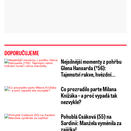
DOPORUČUJEME
Nejsilnější momenty z pohřbu
Glena Hansarda (†56):
Tajemství rakve, hvězdní…
Co prozradilo parte Milana
Knížáka – a proč vypadá tak
nezvykle?
Pohublá Csáková (55) na
Sardinii: Manžela vyměnila za
zajíčka!