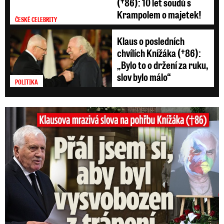
(†86): 10 let soudů s
Krampolem o majetek!
ČESKÉ CELEBRITY
Klaus o posledních
chvílích Knížáka (†86):
„Bylo to o držení za ruku,
slov bylo málo“
POLITIKA
Klausova mrazivá slova na pohřbu Knížáka: Přál jsem si...