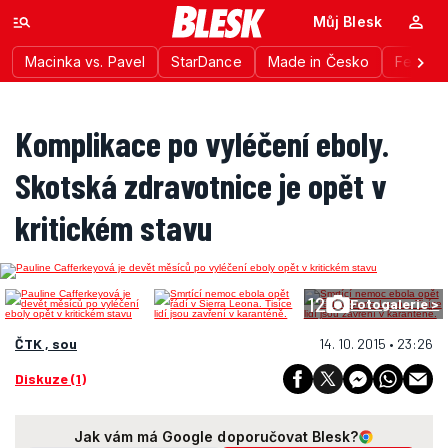
Můj Blesk
Macinka vs. Pavel
StarDance
Made in Česko
Festiva
Komplikace po vyléčení eboly.
Skotská zdravotnice je opět v
kritickém stavu
12
Fotogalerie >
ČTK , sou
14. 10. 2015 • 23:26
Diskuze (1)
Jak vám má Google doporučovat Blesk?