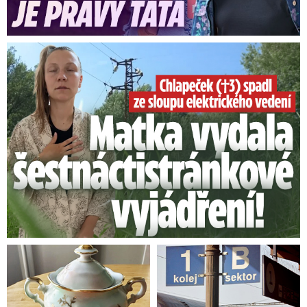
Smrtelný pád chlapce: Matka vydala vyjádření na 16 stran