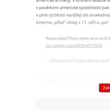
americké armády. V druhém letadle se 
v povědomí americké společnosti pak a
v plné rychlosti narážejí do mrakodra
Americe „před“ útoky z 11. září a „po“
Associated Press news wire at 8:
pic.twitter.com/SC9mKTlODE
— Michael van Poppel (@mpoppel
Zobr