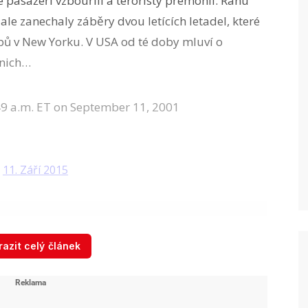
pasažéři vzbouřili a teroristy přemohli. Ránu
le zanechaly záběry dvou letících letadel, které
pů v New Yorku. V USA od té doby mluví o
 nich…
49 a.m. ET on September 11, 2001
)
11. Září 2015
azit celý článek