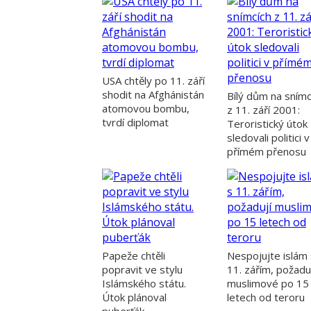
USA chtěly po 11. září
shodit na Afghánistán
Bílý dům na snímc
atomovou bombu,
z 11. září 2001:
tvrdí diplomat
Teroristický útok
sledovali politici v
přímém přenosu
Papeže chtěli
Nespojujte islám 
popravit ve stylu
11. zářím, požadu
Islámského státu.
muslimové po 15
Útok plánoval
letech od teroru
puberťák