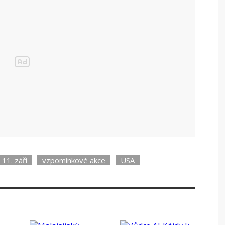
11. září
vzpomínkové akce
USA