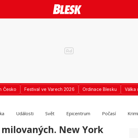
n Česko
Festival ve Varech 2026
Ordinace Blesku
Válka 
ika
Události
Svět
Epicentrum
Počasí
Krim
y milovaných. New York