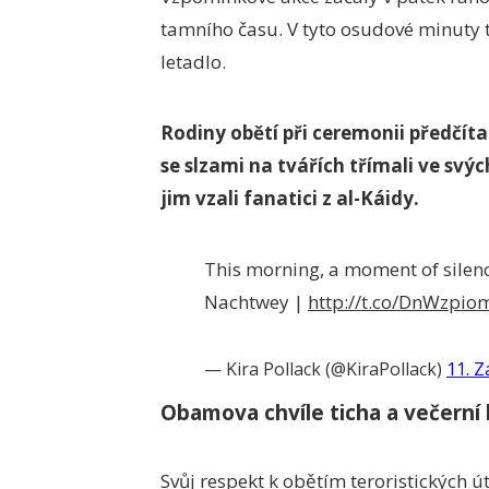
tamního času. V tyto osudové minuty t
letadlo.
Rodiny obětí při ceremonii předčít
se slzami na tvářích třímali ve svý
jim vzali fanatici z al-Káidy.
This morning, a moment of silen
Nachtwey |
http://t.co/DnWzpi
— Kira Pollack (@KiraPollack)
11. Z
Obamova chvíle ticha a večerní
Svůj respekt k obětím teroristických 