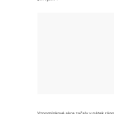
Vzpomínkové akce začaly v pátek ráno