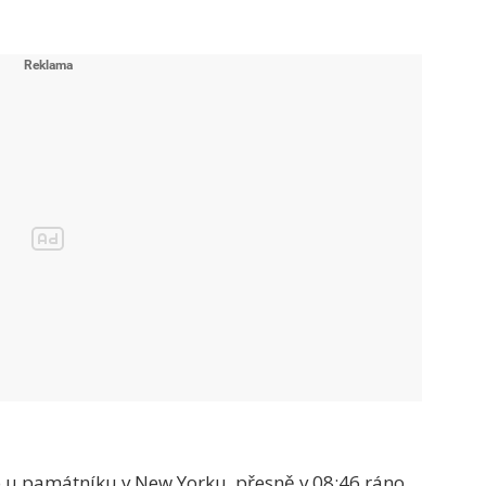
 u památníku v New Yorku, přesně v 08:46 ráno