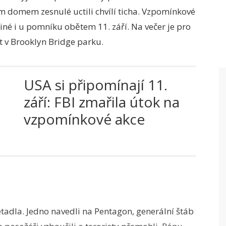
lým domem zesnulé uctili chvílí ticha. Vzpomínkové
né i u pomníku obětem 11. září. Na večer je pro
t v Brooklyn Bridge parku.
USA si připomínají 11.
září: FBI zmařila útok na
vzpomínkové akce
letadla. Jedno navedli na Pentagon, generální štáb