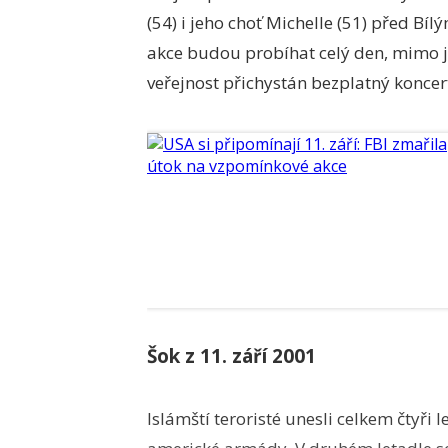
(54) i jeho choť Michelle (51) před Bí
akce budou probíhat celý den, mimo ji
veřejnost přichystán bezplatný koncer
Šok z 11. září 2001
Islámští teroristé unesli celkem čtyři 