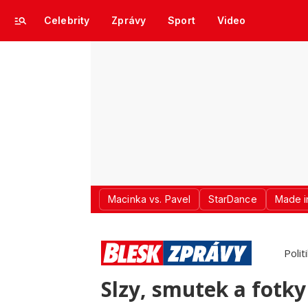
Celebrity
Zprávy
Sport
Video
Macinka vs. Pavel
StarDance
Made i
Polit
Slzy, smutek a fotk