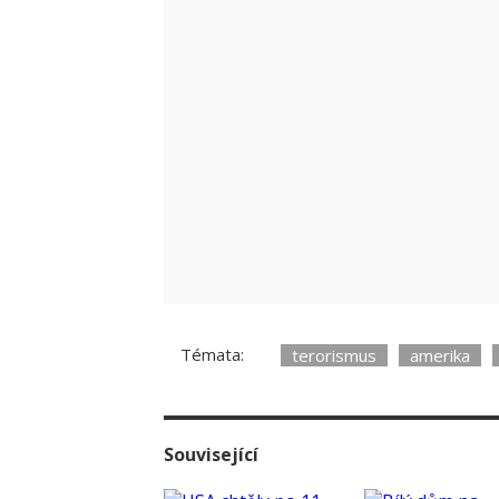
Témata:
terorismus
amerika
Související