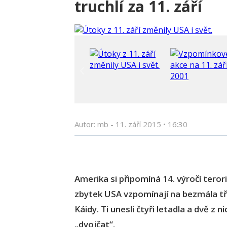
truchlí za 11. září
Autor: mb -
11. září 2015
•
16:30
Amerika si připomíná 14. výročí terori
zbytek USA vzpomínají na bezmála tři t
Káidy. Ti unesli čtyři letadla a dvě z
„dvojčat“.