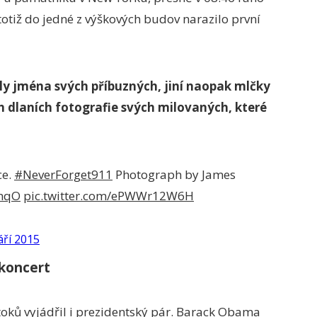
otiž do jedné z výškových budov narazilo první
aly jména svých příbuzných, jiní naopak mlčky
ch dlaních fotografie svých milovaných, které
ce.
#NeverForget911
Photograph by James
omqO
pic.twitter.com/ePWWr12W6H
áří 2015
 koncert
útoků vyjádřil i prezidentský pár. Barack Obama