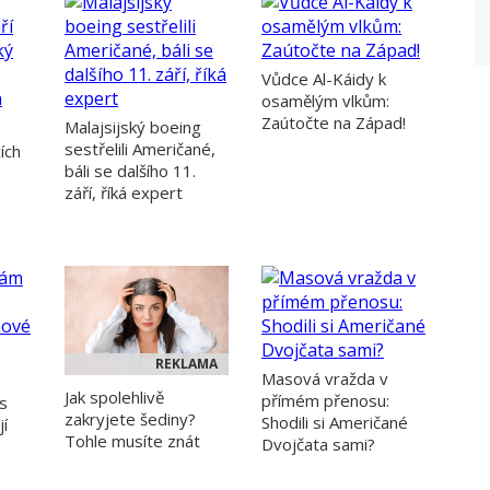
Vůdce Al-Káidy k
osamělým vlkům:
Zaútočte na Západ!
Malajsijský boeing
sestřelili Američané,
ích
báli se dalšího 11.
září, říká expert
REKLAMA
Masová vražda v
Jak spolehlivě
přímém přenosu:
s
zakryjete šediny?
Shodili si Američané
jí
Tohle musíte znát
Dvojčata sami?