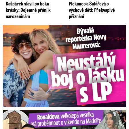
Kašpárek slavil po boku
Plekanec a Šafářová o
krásky: Dojemné přání k
výchově dětí: Překvapivé
narozeninám
přiznání
Bývalá reportérka Novy Maurerová: Neustálý boj o lásku s ...
Ronaldova velkolepá veselka na Madeiře: Svatba plná zákazů!