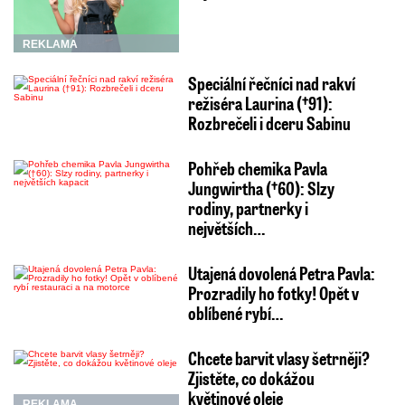
REKLAMA
Speciální řečníci nad rakví
režiséra Laurina (†91):
Rozbrečeli i dceru Sabinu
Pohřeb chemika Pavla
Jungwirtha (†60): Slzy
rodiny, partnerky i
největších…
Utajená dovolená Petra Pavla:
Prozradily ho fotky! Opět v
oblíbené rybí…
Chcete barvit vlasy šetrněji?
Zjistěte, co dokážou
květinové oleje
REKLAMA