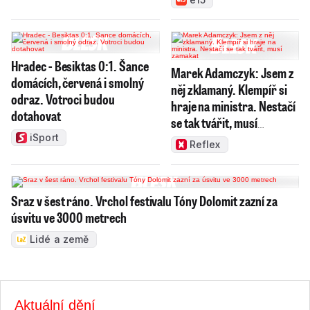
Hradec - Besiktas 0:1. Šance
Marek Adamczyk: Jsem z
domácích, červená i smolný
něj zklamaný. Klempíř si
odraz. Votroci budou
hraje na ministra. Nestačí
dotahovat
se tak tvářit, musí
zamakat
iSport
Reflex
Sraz v šest ráno. Vrchol festivalu Tóny Dolomit zazní za
úsvitu ve 3000 metrech
Lidé a země
Aktuální dění