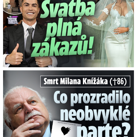
Smrt Milana Knížáka (†86): Co prozradilo neobvyklé parte?