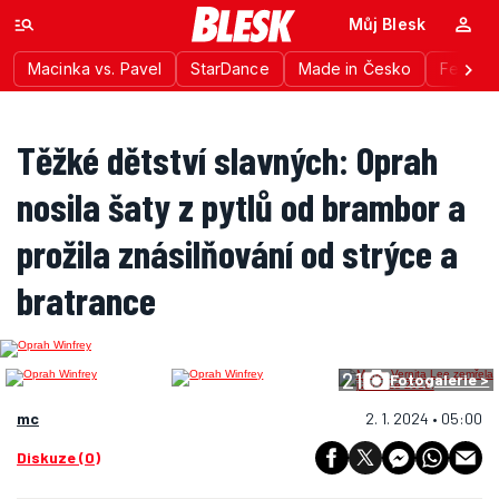
Můj Blesk
Macinka vs. Pavel
StarDance
Made in Česko
Festiva
Těžké dětství slavných: Oprah
nosila šaty z pytlů od brambor a
prožila znásilňování od strýce a
bratrance
21
Fotogalerie >
mc
2. 1. 2024 • 05:00
Diskuze (0)