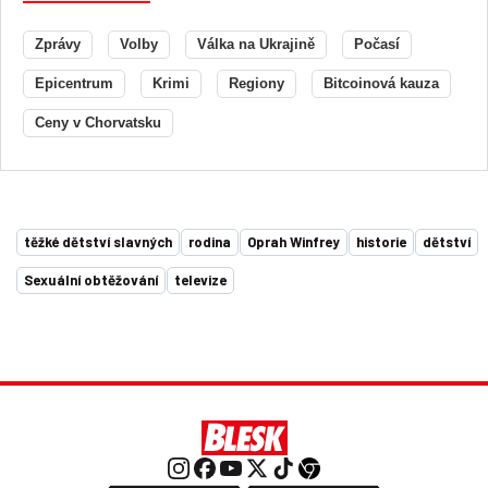
Zprávy
Volby
Válka na Ukrajině
Počasí
Epicentrum
Krimi
Regiony
Bitcoinová kauza
Ceny v Chorvatsku
těžké dětství slavných
rodina
Oprah Winfrey
historie
dětství
Sexuální obtěžování
televize