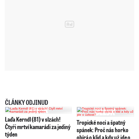
ČLÁNKY ODJINUD
Laďa Kerndl (81) v slzách!
Tropické noci a špatný
Čtyři mrtví kamarádi za jediný
spánek: Proč nás horko
týden
obírá o klid a kdy už jde o