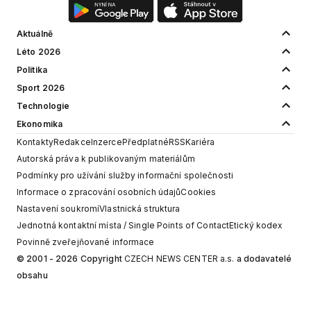
Aktuálně
Léto 2026
Politika
Sport 2026
Technologie
Ekonomika
Kontakty
Redakce
Inzerce
Předplatné
RSS
Kariéra
Autorská práva k publikovaným materiálům
Podmínky pro užívání služby informační společnosti
Informace o zpracování osobních údajů
Cookies
Nastavení soukromí
Vlastnická struktura
Jednotná kontaktní místa / Single Points of Contact
Etický kodex
Povinně zveřejňované informace
© 2001 - 2026 Copyright
CZECH NEWS CENTER a.s.
a dodavatelé
obsahu