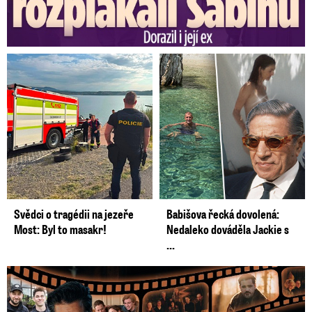
Svědci o tragédii na jezeře
Babišova řecká dovolená:
Most: Byl to masakr!
Nedaleko dováděla Jackie s
...
Prima vytasila podzimní trumfy! Další Zrádci a žhavé novinky