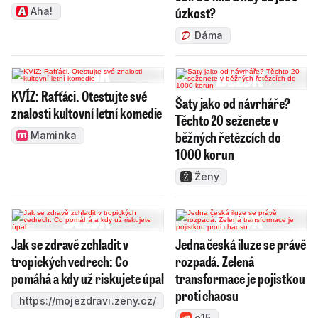
úzkost?
Aha!
Dáma
KVÍZ: Rafťáci. Otestujte své
Šaty jako od návrháře?
znalosti kultovní letní komedie
Těchto 20 seženete v
běžných řetězcích do
Maminka
1000 korun
Ženy
Jak se zdravě zchladit v
Jedna česká iluze se právě
tropických vedrech: Co
rozpadá. Zelená
pomáhá a kdy už riskujete úpal
transformace je pojistkou
proti chaosu
https://mojezdravi.zeny.cz/
e15