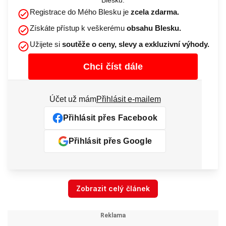
Blesku.
Registrace do Mého Blesku je
zcela zdarma.
Získáte přístup k veškerému
obsahu Blesku.
Užijete si
soutěže o ceny, slevy a exkluzivní výhody.
Chci číst dále
Účet už mám
Přihlásit e-mailem
Přihlásit přes Facebook
Přihlásit přes Google
Zobrazit celý článek