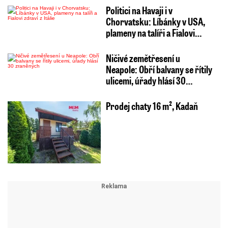
Politici na Havaji i v
Chorvatsku: Líbánky v USA,
plameny na talíři a Fialovi…
Ničivé zemětřesení u
Neapole: Obří balvany se řítily
ulicemi, úřady hlásí 30…
Prodej chaty 16 m², Kadaň