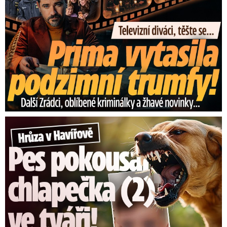
Hrůza v Havířově: Pes pokousal chlapečka (2) ve tváři!