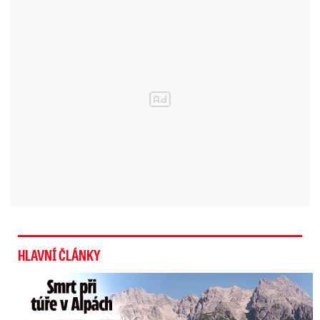
HLAVNÍ ČLÁNKY
Smrt Češky v Alpách: Zemřela při túře s rodiči