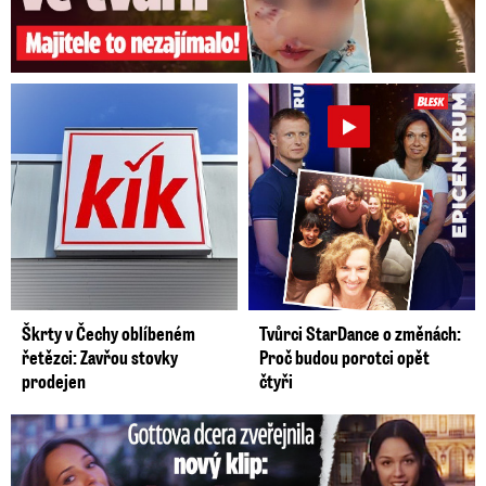
Škrty v Čechy oblíbeném
Tvůrci StarDance o změnách:
řetězci: Zavřou stovky
Proč budou porotci opět
prodejen
čtyři
Gottova dcera zveřejnila nový klip: Je jako Olivie Rodrigo!