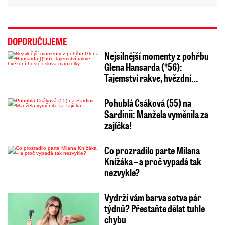
DOPORUČUJEME
Nejsilnější momenty z pohřbu
Glena Hansarda (†56):
Tajemství rakve, hvězdní…
Pohublá Csáková (55) na
Sardinii: Manžela vyměnila za
zajíčka!
Co prozradilo parte Milana
Knížáka – a proč vypadá tak
nezvykle?
Vydrží vám barva sotva pár
týdnů? Přestaňte dělat tuhle
chybu