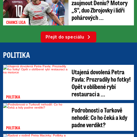
zaujmout Deniu? Motory
„S“, duo Zbrojovky i lídři
pohárových ...
CHANCE LIGA
Přejít do speciálu
POLITIKA
Utajená dovolená Petra
Pavla: Prozradily ho fotky!
Opět v oblíbené rybí
restauraci a ...
POLITIKA
Podrobnosti o Turkově
nehodě: Co ho čeká a kdy
padne verdikt?
POLITIKA