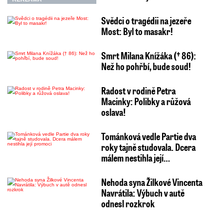
Svědci o tragédii na jezeře
Most: Byl to masakr!
Smrt Milana Knížáka († 86):
Než ho pohřbí, bude soud!
Radost v rodině Petra
Macinky: Polibky a růžová
oslava!
Tománková vedle Partie dva
roky tajně studovala. Dcera
málem nestihla její…
Nehoda syna Žilkové Vincenta
Navrátila: Výbuch v autě
odnesl rozkrok