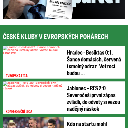
ČESKÉ KLUBY V EVROPSKÝCH POHÁRECH
Hradec - Besiktas 0:1.
Šance domácích, červená
i smolný odraz. Votroci
budou ...
EVROPSKÁ LIGA
Jablonec – RFS 2:0.
Severočeši první zápas
zvládli, do odvety si vezou
nadějný náskok
KONFERENČNÍ LIGA
Kdo na startu mohl