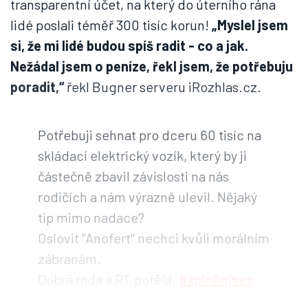
transparentní účet, na který do úterního rána
lidé poslali téměř 300 tisíc korun!
„Myslel
jsem
si, že mi lidé budou spíš radit - co a jak.
Nežádal jsem o peníze, řekl jsem, že potřebuju
poradit,“
řekl Bugner serveru iRozhlas.cz.
Potřebuji sehnat pro dceru 60 tisíc na
skládací elektrický vozík, který by ji
částečně zbavil závislosti na nás
rodičích a nám výrazně ulevil. Nějaký
tip mimo nadace?
Oslovit "Anofert" nechci kvůli morálním
zábranám.
Dobrá rada a RT potěší.
#splněnýsen