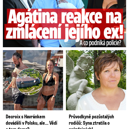
Decroix s Havránkem
Průvodkyně pozůstalých
dováděli v Polsku, ale… Vědí
rodičů: Syna ztratila o