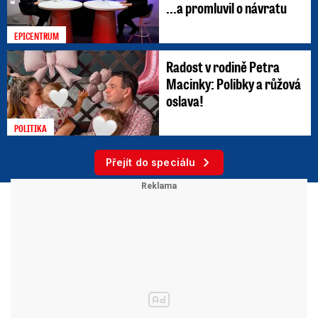
...a promluvil o návratu
EPICENTRUM
Radost v rodině Petra
Macinky: Polibky a růžová
oslava!
POLITIKA
Přejít do speciálu