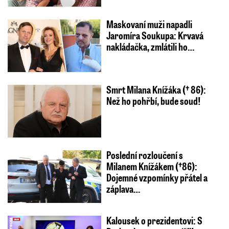
Maskovaní muži napadli
Jaromíra Soukupa: Krvavá
nakládačka, zmlátili ho…
Smrt Milana Knížáka († 86):
Než ho pohřbí, bude soud!
Poslední rozloučení s
Milanem Knížákem (†86):
Dojemné vzpomínky přátel a
záplava…
Kalousek o prezidentovi: S