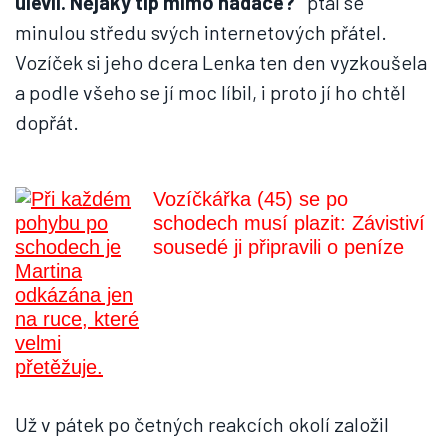
ulevil. Nějaký tip mimo nadace?"
ptal se
minulou středu svých internetových přátel.
Vozíček si jeho dcera Lenka ten den vyzkoušela
a podle všeho se jí moc líbil, i proto jí ho chtěl
dopřát.
Vozíčkářka (45) se po
schodech musí plazit: Závistiví
sousedé ji připravili o peníze
Už v pátek po četných reakcích okolí založil