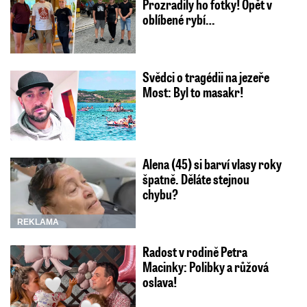
Prozradily ho fotky! Opět v
oblíbené rybí…
Svědci o tragédii na jezeře
Most: Byl to masakr!
Alena (45) si barví vlasy roky
špatně. Děláte stejnou
chybu?
REKLAMA
Radost v rodině Petra
Macinky: Polibky a růžová
oslava!