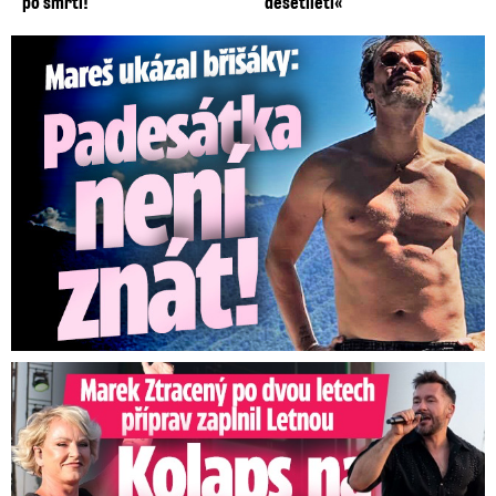
po smrti!
desetiletí«
Mareš v dokonalé formě ukázal břišáky: Padesátka není znát
Marek Ztracený na Letné: Pártlová stopla koncert