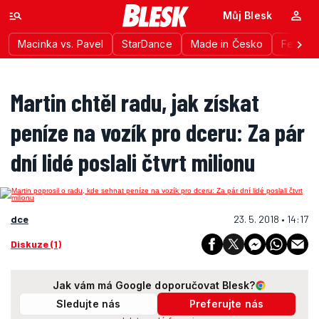
Můj Blesk
Macinka vs. Pavel
StarDance
Made in Česko
Festiva
Martin chtěl radu, jak získat
peníze na vozík pro dceru: Za pár
dní lidé poslali čtvrt milionu
dce
23. 5. 2018 • 14:17
Diskuze (1)
Jak vám má Google doporučovat Blesk?
Sledujte nás
Preferujte nás