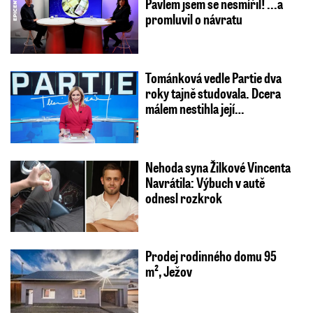
Pavlem jsem se nesmířil! ...a
promluvil o návratu
Tománková vedle Partie dva
roky tajně studovala. Dcera
málem nestihla její…
Nehoda syna Žilkové Vincenta
Navrátila: Výbuch v autě
odnesl rozkrok
Prodej rodinného domu 95
m², Ježov