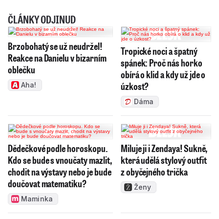
ČLÁNKY ODJINUD
Brzobohatý se už neudržel!
Tropické noci a špatný
Reakce na Danielu v bizarním
spánek: Proč nás horko
oblečku
obírá o klid a kdy už jde o
úzkost?
Aha!
Dáma
Dědečkové podle horoskopu.
Miluje ji i Zendaya! Sukně,
Kdo se bude s vnoučaty mazlit,
která udělá stylový outfit
chodit na výstavy nebo je bude
z obyčejného trička
doučovat matematiku?
Ženy
Maminka