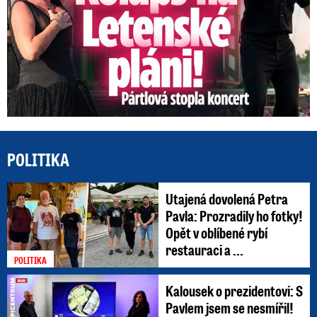
POLITIKA
Utajená dovolená Petra
Pavla: Prozradily ho fotky!
Opět v oblíbené rybí
restauraci a ...
POLITIKA
Kalousek o prezidentovi: S
Pavlem jsem se nesmířil!