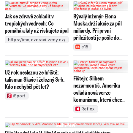
Jak se zdravě zchladit v
Bývalý inženýr Elona
tropických vedrech: Co
Muska drží akcie za půl
pomáhá a kdy už riskujete úpal
miliardy. Při první
příležitosti je pošle do
https://mojezdravi.zeny.cz/
světa
e15
Už rok neslezou ze hřiště:
Fištejn: Slibem
talisman Slavie i železný Srb.
nezarmoutíš. Ameriku
Kdo nechyběl pět let?
ovládá nová verze
iSport
komunismu, která chce
měnit zajeté pořádky
Reflex