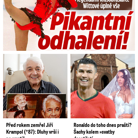
Před rokem zemřel Jiří
Ronaldo do toho dnes praští?
Krampol (†87): Dluhy vrší i
Šachy kolem »svatby