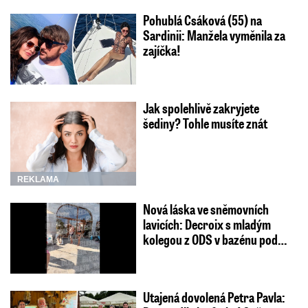
Pohublá Csáková (55) na
Sardinii: Manžela vyměnila za
zajíčka!
Jak spolehlivě zakryjete
šediny? Tohle musíte znát
REKLAMA
Nová láska ve sněmovních
lavicích: Decroix s mladým
kolegou z ODS v bazénu pod…
Utajená dovolená Petra Pavla: