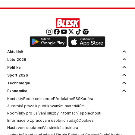
Aktuálně
Léto 2026
Politika
Sport 2026
Technologie
Ekonomika
Kontakty
Redakce
Inzerce
Předplatné
RSS
Kariéra
Autorská práva k publikovaným materiálům
Podmínky pro užívání služby informační společnosti
Informace o zpracování osobních údajů
Cookies
Nastavení soukromí
Vlastnická struktura
Jednotná kontaktní místa / Single Points of Contact
Etický kodex