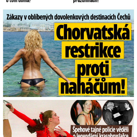
o tom doma?
prázdninách!
Zákazy v dovolenkových rájích: Restrikce proti naháčům!
Tajná policie špehovala krasobruslařku Wittovou: Pikantní ...