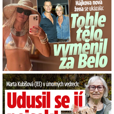
Tohle tělo nahradilo Belo: Nová partnerka se ukázala...
Marta Kubišová (83) v úmorných vedrech: Udusil se jí pejsek!