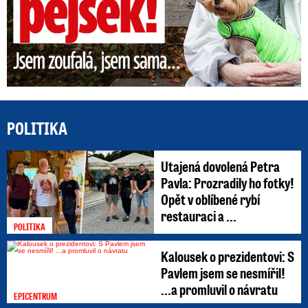
POLITIKA
Utajená dovolená Petra
Pavla: Prozradily ho fotky!
Opět v oblíbené rybí
restauraci a ...
POLITIKA
Kalousek o prezidentovi: S
Pavlem jsem se nesmířil!
...a promluvil o návratu
EPICENTRUM