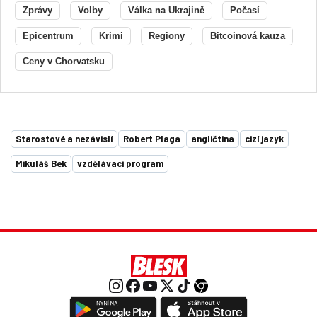
Zprávy
Volby
Válka na Ukrajině
Počasí
Epicentrum
Krimi
Regiony
Bitcoinová kauza
Ceny v Chorvatsku
Starostové a nezávislí
Robert Plaga
angličtina
cizí jazyk
Mikuláš Bek
vzdělávací program