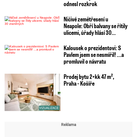
odnesl rozkrok
Ničivé zemětřesení u
Neapole: Obří balvany se řítily
ulicemi, úřady hlásí 30…
Kalousek o prezidentovi: S
Pavlem jsem se nesmířil! ...a
promluvil o návratu
Prodej bytu 2+kk 47 m²,
Praha - Košíře