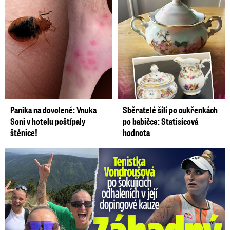
Panika na dovolené: Vnuka
Sběratelé šílí po cukřenkách
Soni v hotelu poštípaly
po babičce: Statisícová
štěnice!
hodnota
Vondroušová po šokujících odhaleních v kauze: Záhadný vzkaz!