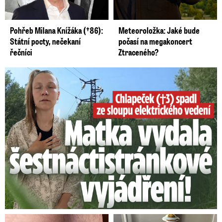
Pohřeb Milana Knížáka (†86):
Meteoroložka: Jaké bude
Státní pocty, nečekaní
počasí na megakoncert
řečníci
Ztraceného?
Smrtelný pád chlapce: Matka vydala vyjádření na 16 stran