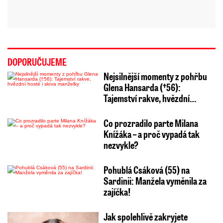
DOPORUČUJEME
Nejsilnější momenty z pohřbu
Glena Hansarda (†56):
Tajemství rakve, hvězdní…
Co prozradilo parte Milana
Knížáka – a proč vypadá tak
nezvykle?
Pohublá Csáková (55) na
Sardinii: Manžela vyměnila za
zajíčka!
Jak spolehlivě zakryjete