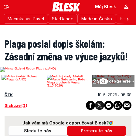
Můj Blesk
Macinka vs. Pavel
StarDance
Made in Česko
Festiva
Plaga poslal dopis školám:
Zásadní změna ve výuce jazyků!
24
Fotogalerie >
ČTK
10. 6. 2026 • 06:39
Diskuze (3)
Jak vám má Google doporučovat Blesk?
Sledujte nás
Preferujte nás