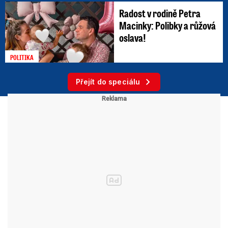
Radost v rodině Petra
Macinky: Polibky a růžová
oslava!
POLITIKA
Přejít do speciálu