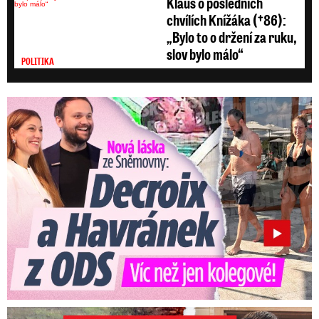
Klaus o posledních
chvílích Knížáka (†86):
„Bylo to o držení za ruku,
slov bylo málo“
POLITIKA
Nová láska ve Sněmovně: Decroix s mladým kolegou z ODS