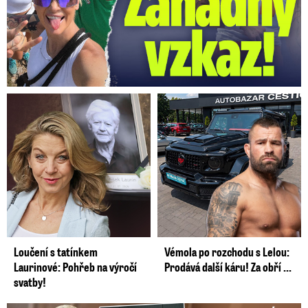
Loučení s tatínkem
Vémola po rozchodu s Lelou:
Laurinové: Pohřeb na výročí
Prodává další káru! Za obří ...
svatby!