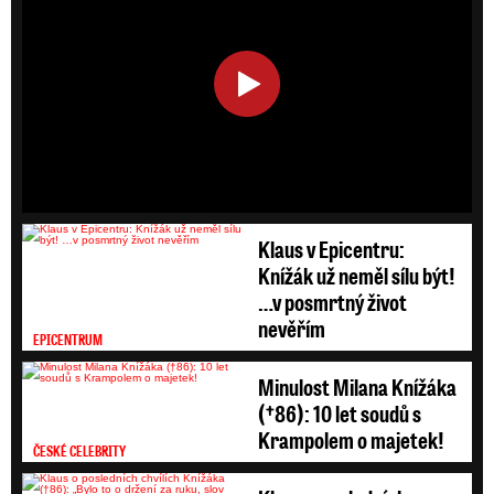
HD
SD
Klaus v Epicentru:
Knížák už neměl sílu být!
…v posmrtný život
nevěřím
EPICENTRUM
Minulost Milana Knížáka
(†86): 10 let soudů s
Krampolem o majetek!
ČESKÉ CELEBRITY