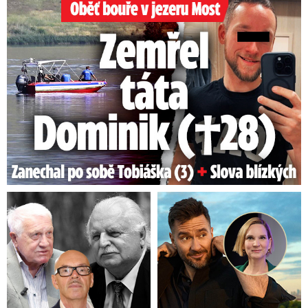
Oběť bouře v jezeru Most: Zemřel táta Dominik (†28)