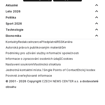
Aktuálně
Léto 2026
Politika
Sport 2026
Technologie
Ekonomika
Kontakty
Redakce
Inzerce
Předplatné
RSS
Kariéra
Autorská práva k publikovaným materiálům
Podmínky pro užívání služby informační společnosti
Informace o zpracování osobních údajů
Cookies
Nastavení soukromí
Vlastnická struktura
Jednotná kontaktní místa / Single Points of Contact
Etický kodex
Povinně zveřejňované informace
© 2001 - 2026 Copyright
CZECH NEWS CENTER a.s.
a dodavatelé
obsahu