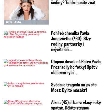
šediny? Tohle musíte znát
REKLAMA
Pohřeb chemika Pavla
Jungwirtha (†60): Slzy
rodiny, partnerky i
největších…
Utajená dovolená Petra Pavla:
Prozradily ho fotky! Opět v
oblíbené rybí…
Svědci o tragédii na jezeře
Most: Byl to masakr!
Alena (45) si barví vlasy roky
špatně. Děláte stejnou