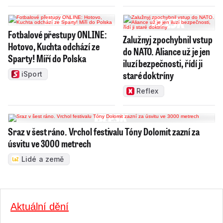
Fotbalové přestupy ONLINE:
Zalužnyj zpochybnil vstup
Hotovo, Kuchta odchází ze
do NATO. Aliance už je jen
Sparty! Míří do Polska
iluzí bezpečnosti, řídí ji
staré doktríny
iSport
Reflex
Sraz v šest ráno. Vrchol festivalu Tóny Dolomit zazní za
úsvitu ve 3000 metrech
Lidé a země
Aktuální dění