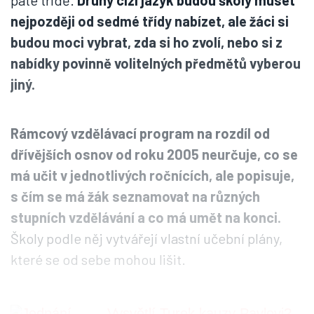
páté třídě.
Druhý cizí jazyk budou školy muset
nejpozději od sedmé třídy nabízet, ale žáci si
budou moci vybrat, zda si ho zvolí, nebo si z
nabídky povinně volitelných předmětů vyberou
jiný.
Rámcový vzdělávací program na rozdíl od
dřívějších osnov od roku 2005 neurčuje, co se
má učit v jednotlivých ročnících, ale popisuje,
s čím se má žák seznamovat na různých
stupních vzdělávání a co má umět na konci.
Školy podle něj vytvářejí vlastní učební plány,
které se od sebe mohou lišit.
Vysvětlí Turek kauzy Pavlovi?