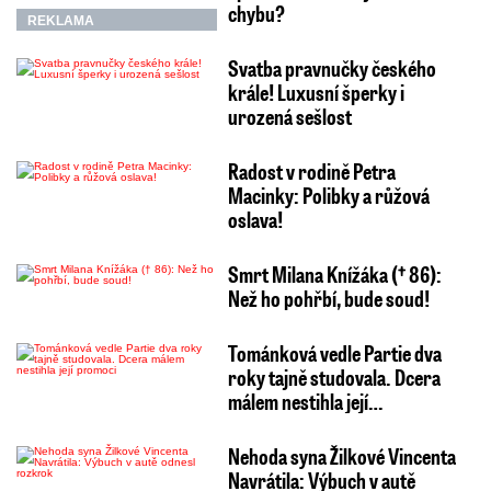
chybu?
REKLAMA
Svatba pravnučky českého
krále! Luxusní šperky i
urozená sešlost
Radost v rodině Petra
Macinky: Polibky a růžová
oslava!
Smrt Milana Knížáka († 86):
Než ho pohřbí, bude soud!
Tománková vedle Partie dva
roky tajně studovala. Dcera
málem nestihla její…
Nehoda syna Žilkové Vincenta
Navrátila: Výbuch v autě