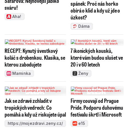
Šafářová: Nejnovější jablko
spánek: Proč nás horko
sváru!
obírá o klid a kdy už jde o
úzkost?
Aha!
Dáma
RECEPT: Kynutý švestkový
7 ikonických kousků,
koláč s drobenkou. Klasika, se
které vám budou slušet ve
kterou zabodujete
20 i v 60 letech
Maminka
Ženy
Jak se zdravě zchladit v
Firmy couvají od Prague
tropických vedrech: Co
Pride. Podporu duhovému
pomáhá a kdy už riskujete úpal
festivalu škrtl i Microsoft
https://mojezdravi.zeny.cz/
e15