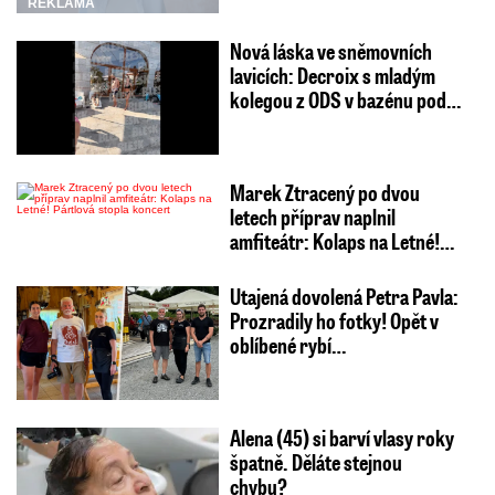
REKLAMA
Nová láska ve sněmovních
lavicích: Decroix s mladým
kolegou z ODS v bazénu pod…
Marek Ztracený po dvou
letech příprav naplnil
amfiteátr: Kolaps na Letné!…
Utajená dovolená Petra Pavla:
Prozradily ho fotky! Opět v
oblíbené rybí…
Alena (45) si barví vlasy roky
špatně. Děláte stejnou
chybu?