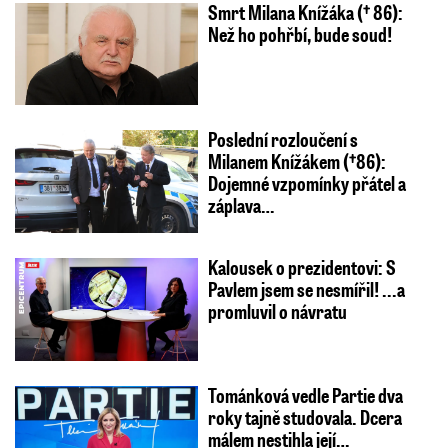
Smrt Milana Knížáka († 86):
Než ho pohřbí, bude soud!
Poslední rozloučení s
Milanem Knížákem (†86):
Dojemné vzpomínky přátel a
záplava…
Kalousek o prezidentovi: S
Pavlem jsem se nesmířil! ...a
promluvil o návratu
Tománková vedle Partie dva
roky tajně studovala. Dcera
málem nestihla její…