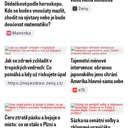
Dědečkové podle horoskopu.
Ženy
Kdo se bude s vnoučaty mazlit,
chodit na výstavy nebo je bude
doučovat matematiku?
Maminka
Jak se zdravě zchladit v
Tajemství měnové
tropických vedrech: Co
intervence: obranou
pomáhá a kdy už riskujete úpal
japonského jenu chrání
Amerika hlavně sama sebe
https://mojezdravi.zeny.cz/
e15
Červ ztratil pásku a bojuje o
Sázka na senátní volby a
místo: co se stalo v Plzni a
zklamané pravičáky.