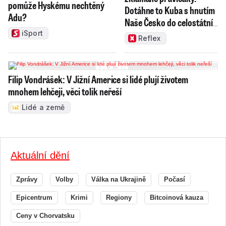
pomůže Hyskému nechtěný
Dotáhne to Kuba s hnutím
Adu?
Naše Česko do celostátní
politiky?
iSport
Reflex
Filip Vondrášek: V Jižní Americe si lidé plují životem
mnohem lehčeji, věci tolik neřeší
Lidé a země
Aktuální dění
Zprávy
Volby
Válka na Ukrajině
Počasí
Epicentrum
Krimi
Regiony
Bitcoinová kauza
Ceny v Chorvatsku