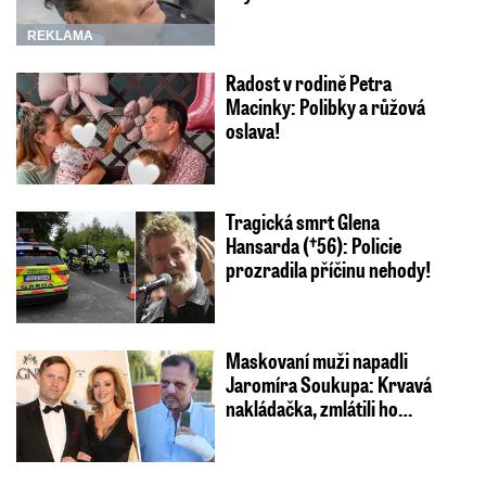
REKLAMA
Radost v rodině Petra
Macinky: Polibky a růžová
oslava!
Tragická smrt Glena
Hansarda (†56): Policie
prozradila příčinu nehody!
Maskovaní muži napadli
Jaromíra Soukupa: Krvavá
nakládačka, zmlátili ho…