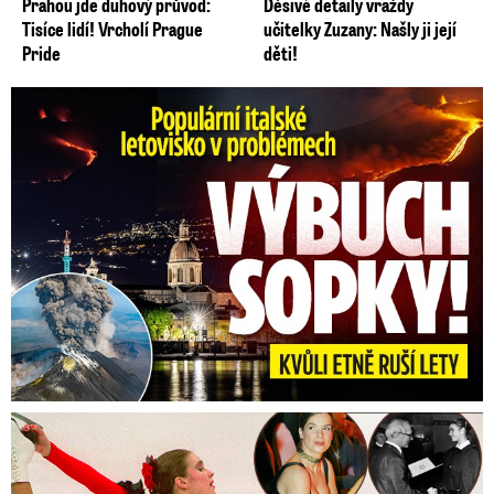
Prahou jde duhový průvod:
Děsivé detaily vraždy
Tisíce lidí! Vrcholí Prague
učitelky Zuzany: Našly ji její
Pride
děti!
Erupce sicilské sopky Etny: Ruší desítky letů
Tajná policie špehovala krasobruslařku Wittovou: Pikantní ...