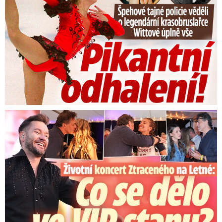
Koncert Ztraceného na Letné: Jágr přišel s Dominikou, ale...