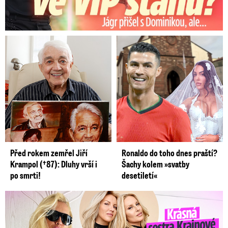
Před rokem zemřel Jiří
Ronaldo do toho dnes praští?
Krampol (†87): Dluhy vrší i
Šachy kolem »svatby
po smrti!
desetiletí«
Krásná sestra Krainové bez emocí: Mám to za pár…