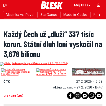
Můj Blesk
Macinka vs. Pavel
StarDance
Made in Česko
Festiva
Každý Čech už „dluží“ 337 tisíc
korun. Státní dluh loni vyskočil na
3,678 bilionu
10
Fotogalerie >
ČTK
27. 2. 2026 • 16:29
Aktualizováno - 27. 2. 2026 • 16:47
Diskuze (26)