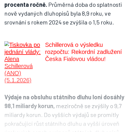
procenta ročně.
Průměrná doba do splatnosti
nově vydaných dluhopisů byla 8,9 roku, ve
srovnání s rokem 2024 se zvýšila o 1,5 roku.
Schillerová o výsledku
rozpočtu: Rekordní zadlužení
Česka Fialovou vládou!
Výdaje na obsluhu státního dluhu loni dosáhly
98,1 miliardy korun,
meziročně se zvýšily o 9,7
miliardy korun. Do vyšších výdajů se promítly
pokračující růst státního dluhu a vyšší úroveň