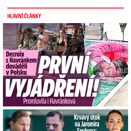
HLAVNÍ ČLÁNKY
Exministryně s Havránkem dováděli v Polsku: První slova!
Útok na Jaromíra Soukupa: Reakce Agáty na zmlácení jejího ex