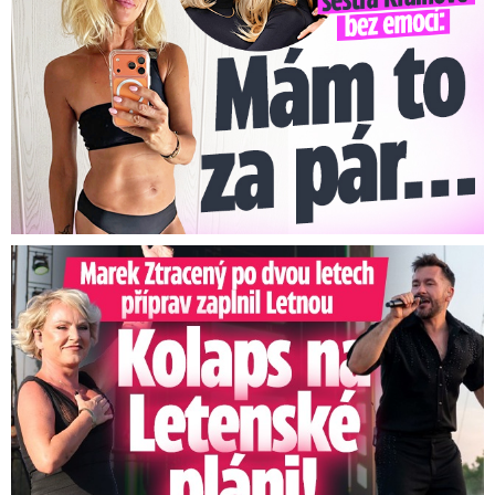
Marek Ztracený na Letné: Pártlová stopla koncert