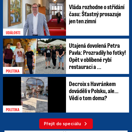
Vláda rozhodne o střídání
času: Šťastný prosazuje
jen ten zimní
UDÁLOSTI
Utajená dovolená Petra
Pavla: Prozradily ho fotky!
Opět v oblíbené rybí
restauraci a ...
POLITIKA
Decroix s Havránkem
dováděli v Polsku, ale…
Vědí o tom doma?
POLITIKA
Přejít do speciálu