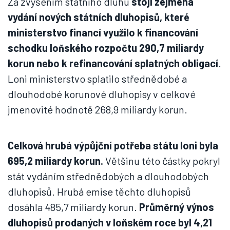
Za zvýšením státního dluhu
stojí zejména
vydání nových státních dluhopisů, které
ministerstvo financí využilo k financování
schodku loňského rozpočtu 290,7 miliardy
korun nebo k refinancování splatných obligací
.
Loni ministerstvo splatilo střednědobé a
dlouhodobé korunové dluhopisy v celkové
jmenovité hodnotě 268,9 miliardy korun.
Celková hrubá výpůjční potřeba státu loni byla
695,2 miliardy korun.
Většinu této částky pokryl
stát vydáním střednědobých a dlouhodobých
dluhopisů. Hrubá emise těchto dluhopisů
dosáhla 485,7 miliardy korun.
Průměrný výnos
dluhopisů prodaných v loňském roce byl 4,21