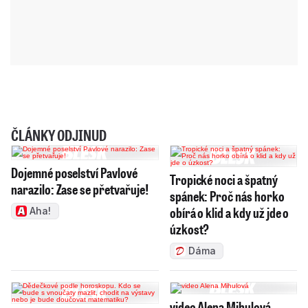
ČLÁNKY ODJINUD
Dojemné poselství Pavlové
Tropické noci a špatný
narazilo: Zase se přetvařuje!
spánek: Proč nás horko
obírá o klid a kdy už jde o
Aha!
úzkost?
Dáma
video Alena Mihulová