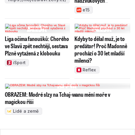
nadzvukových
technologií, chce výrobky
e15
prosadit v NATO
Liga očima fanoušků: Chorého
Kdyby to dělal muž, je to
ve Slavii zpět nechtějí, sestava
predátor! Proč Madonně
Plzně vytažená z klobouku
prochází o 30 let mladší
milenci?
iSport
Reflex
OBRAZEM: Modré slzy na Tchaj-wanu mění moře v
magickou říši
Lidé a země