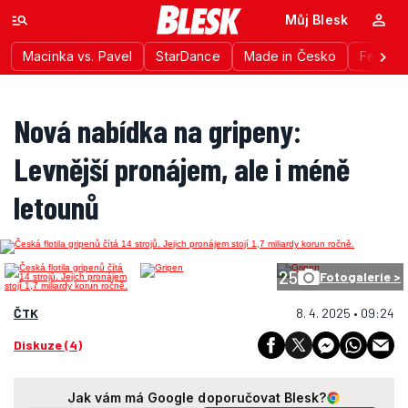
Můj Blesk
Macinka vs. Pavel
StarDance
Made in Česko
Festiva
Nová nabídka na gripeny:
Levnější pronájem, ale i méně
letounů
25
Fotogalerie >
ČTK
8. 4. 2025 • 09:24
Diskuze (4)
Jak vám má Google doporučovat Blesk?