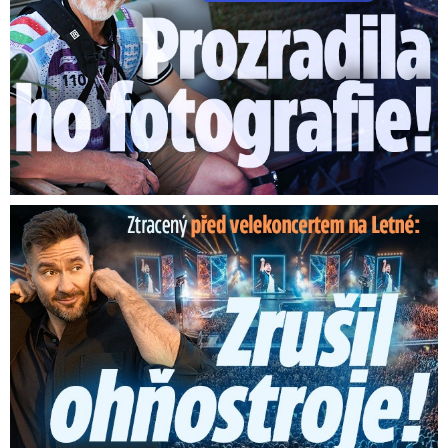
Ztracený škrtl ohňostroj na Letné! Ještě nezačal a už ...