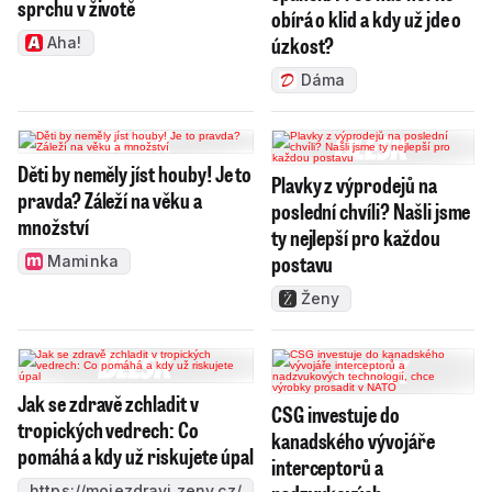
sprchu v životě
obírá o klid a kdy už jde o
úzkost?
Aha!
Dáma
Děti by neměly jíst houby! Je to
Plavky z výprodejů na
pravda? Záleží na věku a
poslední chvíli? Našli jsme
množství
ty nejlepší pro každou
postavu
Maminka
Ženy
Jak se zdravě zchladit v
CSG investuje do
tropických vedrech: Co
kanadského vývojáře
pomáhá a kdy už riskujete úpal
interceptorů a
https://mojezdravi.zeny.cz/