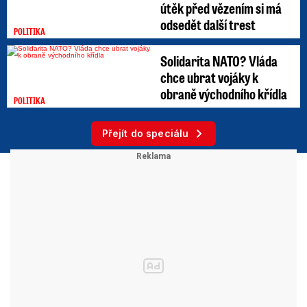
útěk před vězením si má
odsedět další trest
POLITIKA
Solidarita NATO? Vláda
chce ubrat vojáky k
obraně východního křídla
POLITIKA
Přejít do speciálu