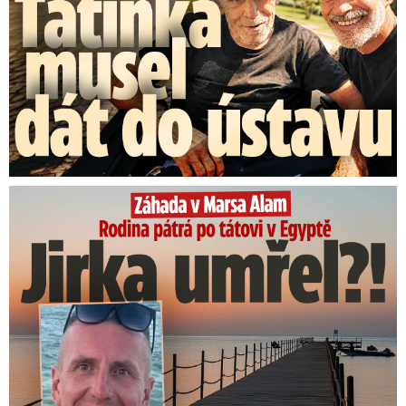
Rodina pátrá po tátovi v Egyptě: Jirka umřel?!