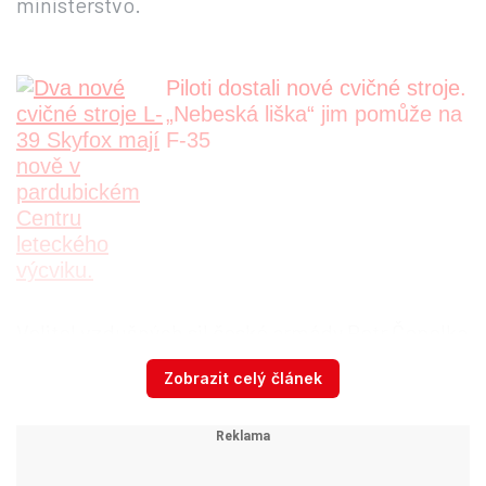
ministerstvo.
Piloti dostali nové cvičné stroje.
„Nebeská liška“ jim pomůže na
F-35
Velitel vzdušných sil české armády Petr Čepelka
považuje aktuální švédskou nabídku za
Zobrazit celý článek
přijatelno
u. „I s nižším počtem letounů
zvládneme plnit úkoly ochrany vzdušného
prostoru České republiky,“
řekl. Pro vzdušné