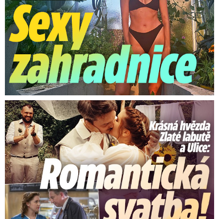
Krásná hvězda Zlaté labutě a Ulice: Romantická svatba