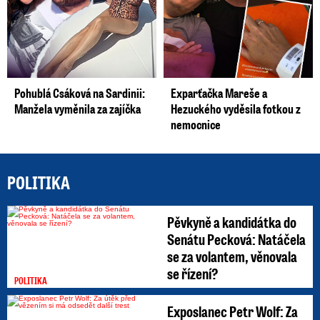
Pohublá Csáková na Sardinii:
Exparťačka Mareše a
Manžela vyměnila za zajíčka
Hezuckého vyděsila fotkou z
nemocnice
POLITIKA
Pěvkyně a kandidátka do
Senátu Pecková: Natáčela
se za volantem, věnovala
se řízení?
POLITIKA
Exposlanec Petr Wolf: Za