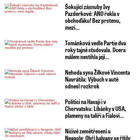
Šokující zásnuby Ivy
Pazderkové: ANO řekla v
obchoďáku! Bez prstenu,
mezi…
Tománková vedle Partie dva
roky tajně studovala. Dcera
málem nestihla její…
Nehoda syna Žilkové Vincenta
Navrátila: Výbuch v autě
odnesl rozkrok
Politici na Havaji i v
Chorvatsku: Líbánky v USA,
plameny na talíři a Fialovi…
Ničivé zemětřesení u
Neapole: Obří balvany se řítily