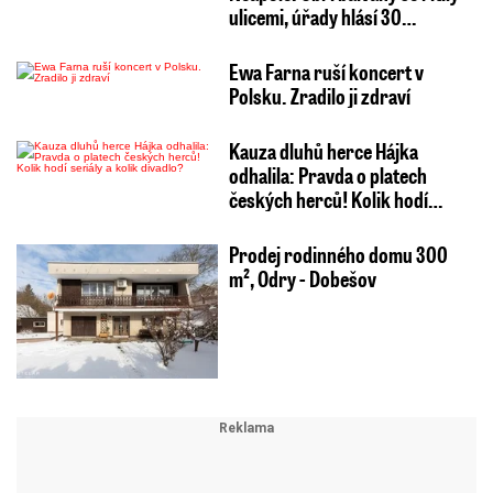
ulicemi, úřady hlásí 30…
Ewa Farna ruší koncert v
Polsku. Zradilo ji zdraví
Kauza dluhů herce Hájka
odhalila: Pravda o platech
českých herců! Kolik hodí…
Prodej rodinného domu 300
m², Odry - Dobešov