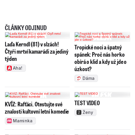
ČLÁNKY ODJINUD
Laďa Kerndl (81) v slzách!
Tropické noci a špatný
Čtyři mrtví kamarádi za jediný
spánek: Proč nás horko
týden
obírá o klid a kdy už jde o
úzkost?
Aha!
Dáma
TEST VIDEO
KVÍZ: Rafťáci. Otestujte své
znalosti kultovní letní komedie
Ženy
Maminka