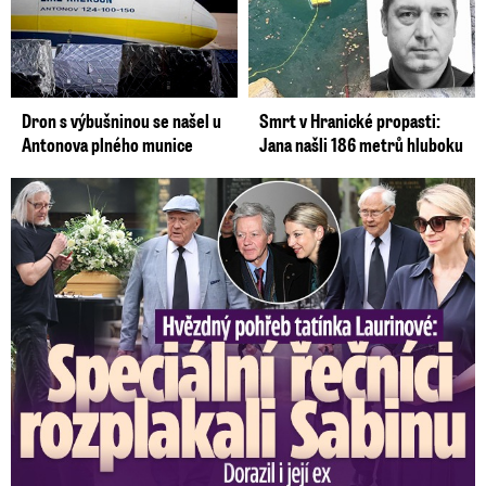
Dron s výbušninou se našel u
Smrt v Hranické propasti:
Antonova plného munice
Jana našli 186 metrů hluboku
Speciální řečníci nad rakví Laurina: Rozbrečeli i dceru