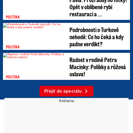
Opět v oblíbené rybí
restauraci a ...
POLITIKA
Podrobnosti o Turkově
nehodě: Co ho čeká a kdy
padne verdikt?
POLITIKA
Radost v rodině Petra
Macinky: Polibky a růžová
oslava!
POLITIKA
Přejít do speciálu