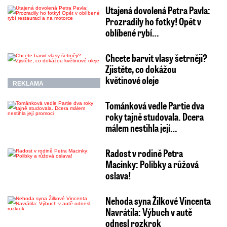
Utajená dovolená Petra Pavla:
Prozradily ho fotky! Opět v
oblíbené rybí…
Chcete barvit vlasy šetrněji?
Zjistěte, co dokážou
květinové oleje
REKLAMA
Tománková vedle Partie dva
roky tajně studovala. Dcera
málem nestihla její…
Radost v rodině Petra
Macinky: Polibky a růžová
oslava!
Nehoda syna Žilkové Vincenta
Navrátila: Výbuch v autě
odnesl rozkrok