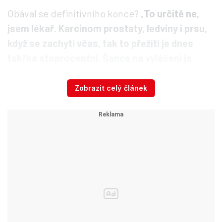
Obával se definitivního konce? „
To určitě ne,
jsem lékař. Karcinom prostaty, ledviny i prsu,
když se zachytí včas, tak to přežití je dnes
takřka stoprocentní. Šance na vyléčení je
extrémně vysoká.
Musí se ale zachytit včas,
nesmí to být metastazující onemocnění. Jasně,
Zobrazit celý článek
který chlap bude tleskat radostí, že má nádor
prostaty, a že mu ho odoperují? Na druhou
stranu ten screening mi zachránil život,“
dodával pro Blesk Válek.
Bojuje s rakovinou i s
nespokojenými lékaři, přesto…
Válek je ministr držák! ...