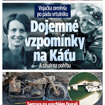
Vojačka zemřela po pádu vrtulníku: Dojemné vzpomínky na ...
Senzace na vyschlém Dunaji: Vynořily se nacistické poklady!