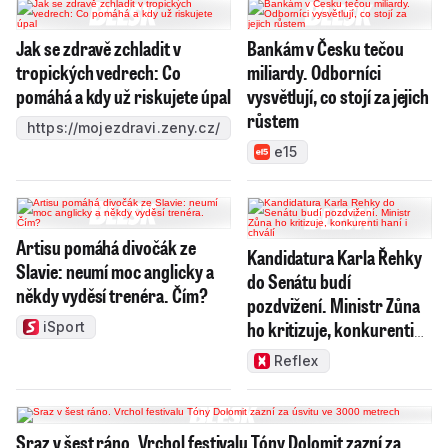
Jak se zdravě zchladit v
Bankám v Česku tečou
tropických vedrech: Co
miliardy. Odborníci
pomáhá a kdy už riskujete úpal
vysvětlují, co stojí za jejich
růstem
https://mojezdravi.zeny.cz/
e15
Artisu pomáhá divočák ze
Kandidatura Karla Řehky
Slavie: neumí moc anglicky a
do Senátu budí
někdy vyděsí trenéra. Čím?
pozdvižení. Ministr Zůna
ho kritizuje, konkurenti
iSport
haní i chválí
Reflex
Sraz v šest ráno. Vrchol festivalu Tóny Dolomit zazní za