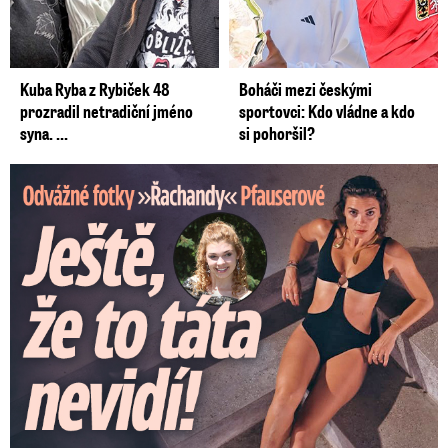
Kuba Ryba z Rybiček 48
Boháči mezi českými
prozradil netradiční jméno
sportovci: Kdo vládne a kdo
syna. ...
si pohoršil?
Odvážné fotky Denisy Pfauserové: Ještě, že to táta nevidí