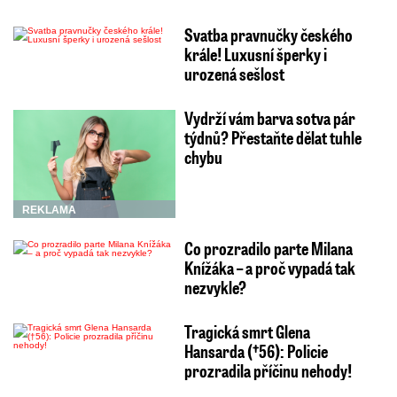
Svatba pravnučky českého
krále! Luxusní šperky i
urozená sešlost
Vydrží vám barva sotva pár
týdnů? Přestaňte dělat tuhle
chybu
REKLAMA
Co prozradilo parte Milana
Knížáka – a proč vypadá tak
nezvykle?
Tragická smrt Glena
Hansarda (†56): Policie
prozradila příčinu nehody!