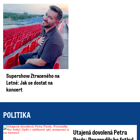
Supershow Ztraceného na
Letné: Jak se dostat na
koncert
POLITIKA
Utajená dovolená Petra
Pavla: Prozradily ho fotky!