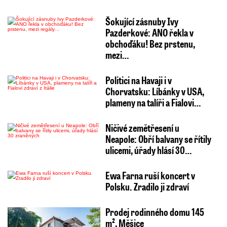
Šokující zásnuby Ivy
Pazderkové: ANO řekla v
obchoďáku! Bez prstenu,
mezi…
Politici na Havaji i v
Chorvatsku: Líbánky v USA,
plameny na talíři a Fialovi…
Ničivé zemětřesení u
Neapole: Obří balvany se řítily
ulicemi, úřady hlásí 30…
Ewa Farna ruší koncert v
Polsku. Zradilo ji zdraví
Prodej rodinného domu 145
m², Měšice