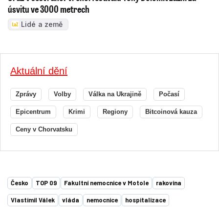
úsvitu ve 3000 metrech
Lidé a země
Aktuální dění
Zprávy
Volby
Válka na Ukrajině
Počasí
Epicentrum
Krimi
Regiony
Bitcoinová kauza
Ceny v Chorvatsku
Česko
TOP 09
Fakultní nemocnice v Motole
rakovina
Vlastimil Válek
vláda
nemocnice
hospitalizace