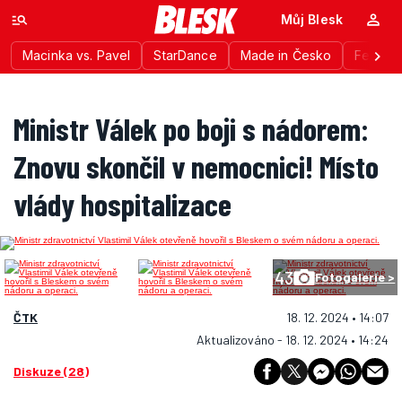
Můj Blesk
Macinka vs. Pavel
StarDance
Made in Česko
Festiva
Ministr Válek po boji s nádorem:
Znovu skončil v nemocnici! Místo
vlády hospitalizace
43
Fotogalerie >
ČTK
18. 12. 2024 • 14:07
Aktualizováno - 18. 12. 2024 • 14:24
Diskuze (28)