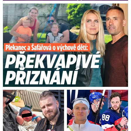
Plekanec a Šafářová o výchově dětí: Překvapivé přiznání