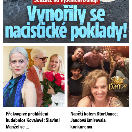
Překvapivé prohlášení
Napětí kolem StarDance:
hudebnice Kovalové: Slavím!
Jandová šmírovala
Manžel se ...
konkurenci