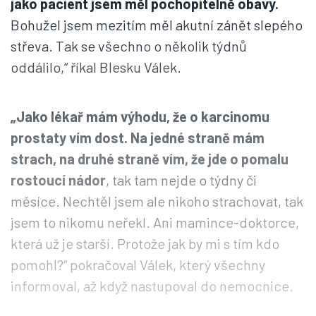
jako pacient jsem měl pochopitelně obavy.
Bohužel jsem mezitím měl akutní zánět slepého
střeva. Tak se všechno o několik týdnů
oddálilo,“ říkal Blesku Válek.
„Jako lékař mám výhodu, že o karcinomu
prostaty vím dost. Na jedné straně mám
strach, na druhé straně vím, že jde o pomalu
rostoucí nádor
, tak tam nejde o týdny či
měsíce. Nechtěl jsem ale nikoho strachovat, tak
jsem to nikomu neřekl. Ani mamince-doktorce,
která už je starší. Protože jak by mi s tím kdo
pomohl?“ pokračoval Válek, který všechny
informoval, až když nastupoval do nemocnice.