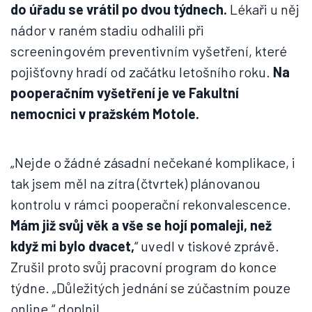
do úřadu se vrátil po dvou týdnech.
Lékaři u něj
nádor v raném stadiu odhalili při
screeningovém preventivním vyšetření, které
pojišťovny hradí od začátku letošního roku.
Na
pooperačním vyšetření je ve Fakultní
nemocnici v pražském Motole.
„Nejde o žádné zásadní nečekané komplikace, i
tak jsem měl na zítra (čtvrtek) plánovanou
kontrolu v rámci pooperační rekonvalescence.
Mám již svůj věk a vše se hojí pomaleji, než
když mi bylo dvacet,
“ uvedl v tiskové zprávě.
Zrušil proto svůj pracovní program do konce
týdne. „Důležitých jednání se zúčastním pouze
online,“ doplnil.