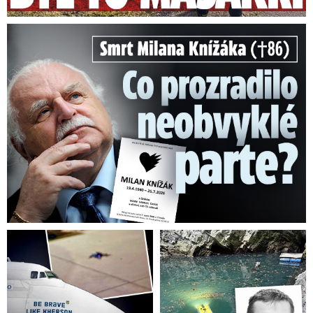
Ministru Válkovi popřál brzké uzdravení
Zdroj: hrc, GenLive/Blesk, Vera Renovica
Smrt Milana Knížáka (†86): Co prozradilo neobvyklé parte?