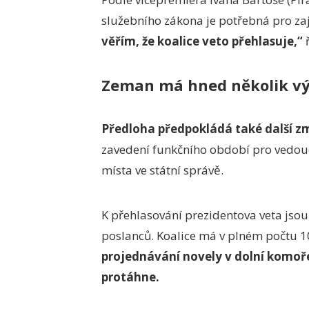
služebního zákona je potřebná pro zaji
věřím, že koalice veto přehlasuje,“
ř
Zeman má hned několik v
Předloha předpokládá také další zm
zavedení funkčního období pro vedouc
místa ve státní správě.
K přehlasování prezidentova veta jso
poslanců. Koalice má v plném počtu 
projednávání novely v dolní komoře 
protáhne.