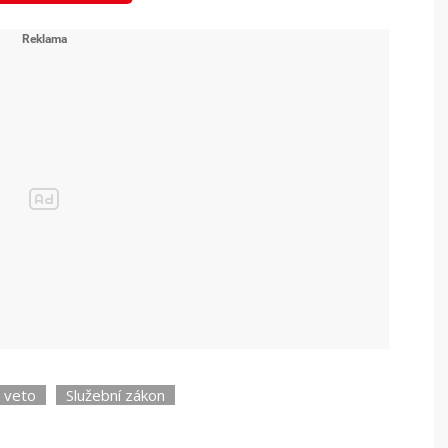
dijní volno.
 se připravuje ...
prvé odvolil v Lánech! A zmínil pitomce.
veto
Služební zákon