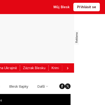
Můj Blesk
Přihlásit se
na Ukrajině
Zázrak Blesku
Krimi
Donald Trump
Sport
i
Blesk tlapky
Další