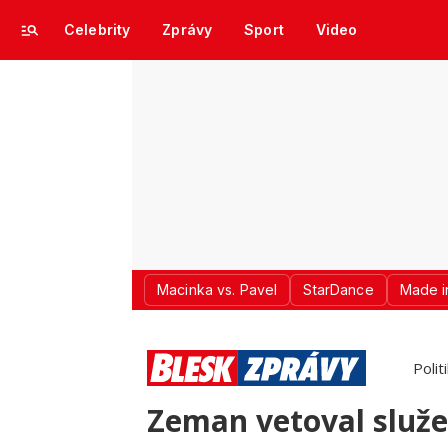
Celebrity
Zprávy
Sport
Video
Macinka vs. Pavel
StarDance
Made i
Polit
Zeman vetoval služe