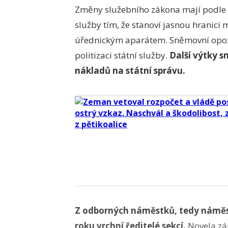
Změny služebního zákona mají podle p
služby tím, že stanoví jasnou hranici 
úřednickým aparátem. Sněmovní opozice
politizaci státní služby.
Další výtky 
nákladů na státní správu.
Z odborných náměstků, tedy náměstků
roku vrchní ředitelé sekcí.
Novela zár