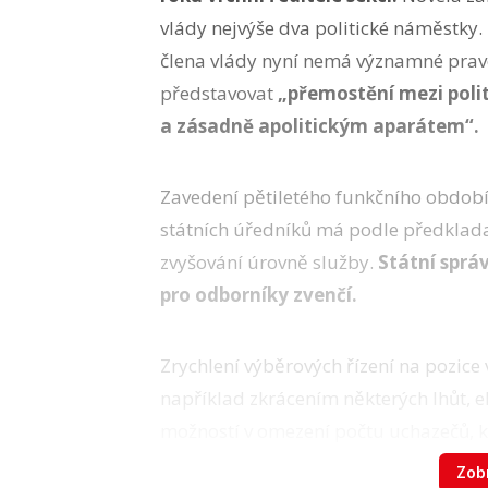
vlády nejvýše dva politické náměstky.
člena vlády nyní nemá významné prav
představovat
„přemostění mezi poli
a zásadně apolitickým aparátem“.
Zavedení pětiletého funkčního období 
státních úředníků má podle předkladat
zvyšování úrovně služby.
Státní správ
pro odborníky zvenčí.
Zrychlení výběrových řízení na pozice
například zkrácením některých lhůt, 
možností v omezení počtu uchazečů, kt
místa by se obsazovala podle nove
Zobr