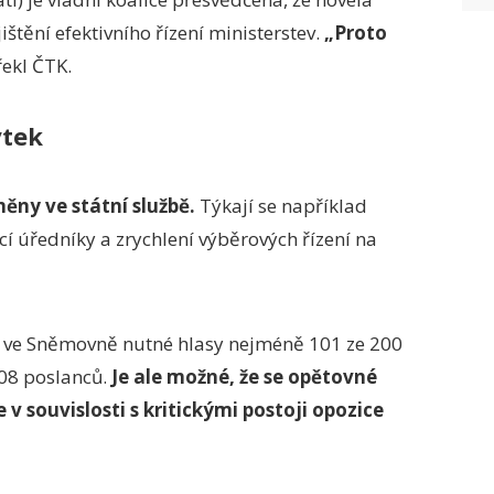
štění efektivního řízení ministerstev.
„Proto
ekl ČTK.
ýtek
ěny ve státní službě.
Týkají se například
í úředníky a zrychlení výběrových řízení na
u ve Sněmovně nutné hlasy nejméně 101 ze 200
108 poslanců.
Je ale možné, že se opětovné
v souvislosti s kritickými postoji opozice