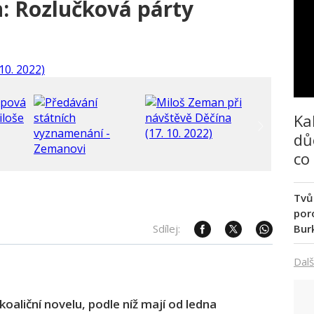
n: Rozlučková párty
Ka
dů
co
Tvů
poro
Bur
Sdílej:
Dalš
aliční novelu, podle níž mají od ledna