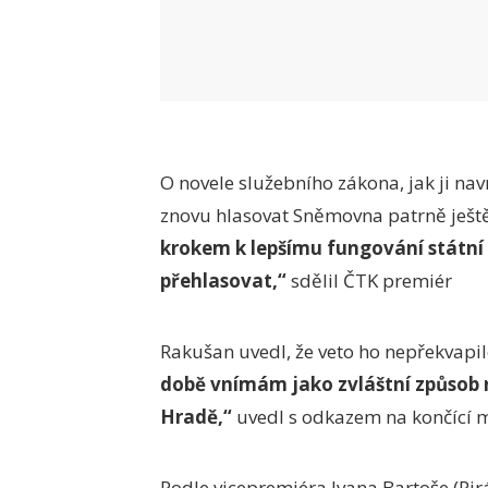
O novele služebního zákona, jak ji nav
znovu hlasovat Sněmovna patrně ještě
krokem k lepšímu fungování státní 
přehlasovat,“
sdělil ČTK premiér
Rakušan uvedl, že veto ho nepřekvapi
době vnímám jako zvláštní způsob 
Hradě,“
uvedl s odkazem na končící 
Podle vicepremiéra Ivana Bartoše (Pirá