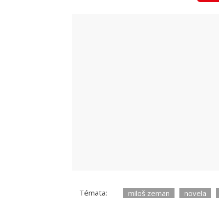
Předloha upravuje také služební stu
Video
Prezident Miloš Zeman u komunálek: Po
Témata:
miloš zeman
novela