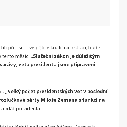
rhli předsedové pětice koaličních stran, bude
 tento měsíc.
„Služební zákon je důležitým
správy, veto prezidenta jsme připraveni
lo
. „Velký počet prezidentských vet v poslední
rozlučkové párty Miloše Zemana s funkcí na
mandát prezidenta.
ti) je vládní koalice přesvědčena, že novela