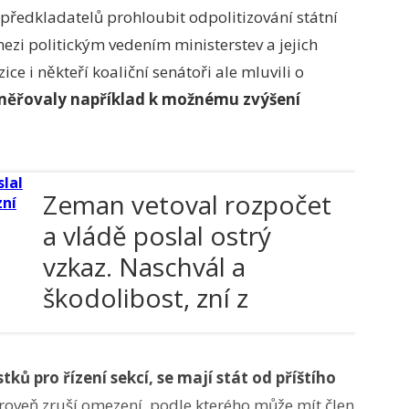
ředkladatelů prohloubit odpolitizování státní
mezi politickým vedením ministerstev a jejich
 i někteří koaliční senátoři ale mluvili o
směřovaly například k možnému zvýšení
Zeman vetoval rozpočet
a vládě poslal ostrý
vzkaz. Naschvál a
škodolibost, zní z
pětikoalice
 pro řízení sekcí, se mají stát od příštího
oveň zruší omezení, podle kterého může mít člen