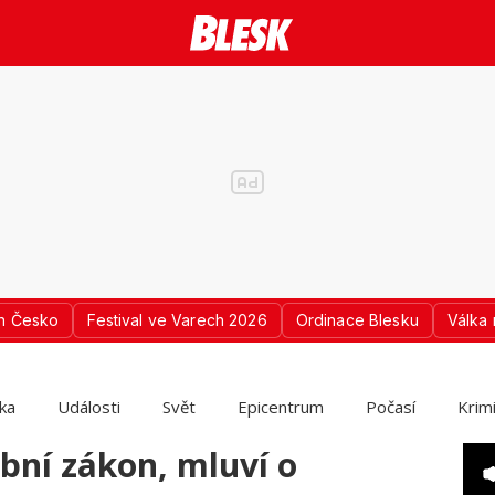
n Česko
Festival ve Varech 2026
Ordinace Blesku
Válka 
ika
Události
Svět
Epicentrum
Počasí
Krim
bní zákon, mluví o