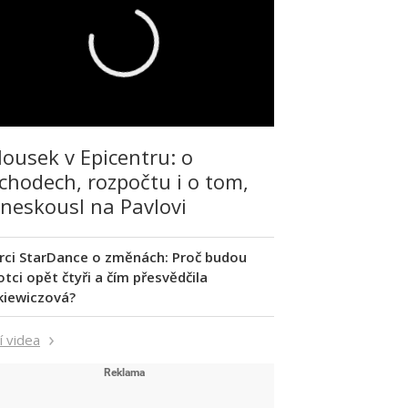
lousek v Epicentru: o
chodech, rozpočtu i o tom,
 neskousl na Pavlovi
rci StarDance o změnách: Proč budou
tci opět čtyři a čím přesvědčila
kiewiczová?
í videa