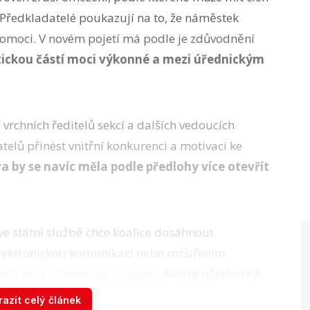
 Předkladatelé poukazují na to, že náměstek
omoci. V novém pojetí má podle je zdůvodnění
tickou částí moci výkonné a mezi úřednickým
vrchních ředitelů sekcí a dalších vedoucích
elů přinést vnitřní konkurenci a motivaci ke
a by se navíc měla podle předlohy více otevřít
 ve státní službě chce koalice dosáhnout
elektronickou komunikací nebo rozšířením
eří jsou přizváni na pohovor.
Běžná úřednická
ly ve zjednodušeném výběrovém řízení.
azit celý článek