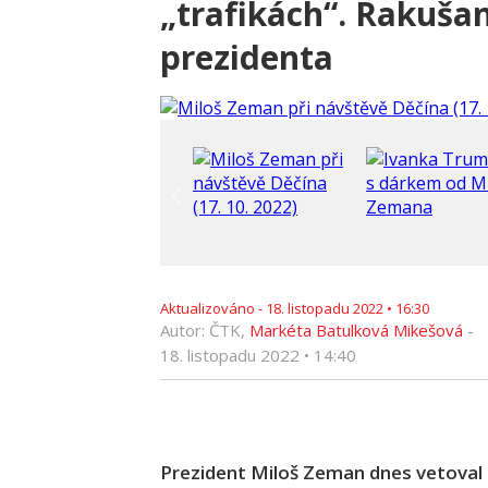
„trafikách“. Rakuša
prezidenta
Aktualizováno -
18. listopadu 2022
•
16:30
Autor: ČTK,
Markéta Batulková Mikešová
-
18. listopadu 2022
•
14:40
Prezident Miloš Zeman dnes vetoval ko