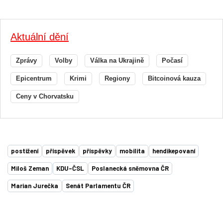
Aktuální dění
Zprávy
Volby
Válka na Ukrajině
Počasí
Epicentrum
Krimi
Regiony
Bitcoinová kauza
Ceny v Chorvatsku
postižení
příspěvek
příspěvky
mobilita
hendikepovaní
Miloš Zeman
KDU-ČSL
Poslanecká sněmovna ČR
Marian Jurečka
Senát Parlamentu ČR