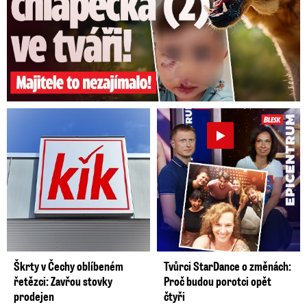
Škrty v Čechy oblíbeném
Tvůrci StarDance o změnách:
řetězci: Zavřou stovky
Proč budou porotci opět
prodejen
čtyři