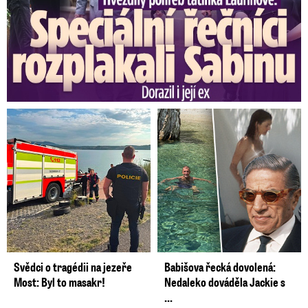
Svědci o tragédii na jezeře
Babišova řecká dovolená:
Most: Byl to masakr!
Nedaleko dováděla Jackie s
...