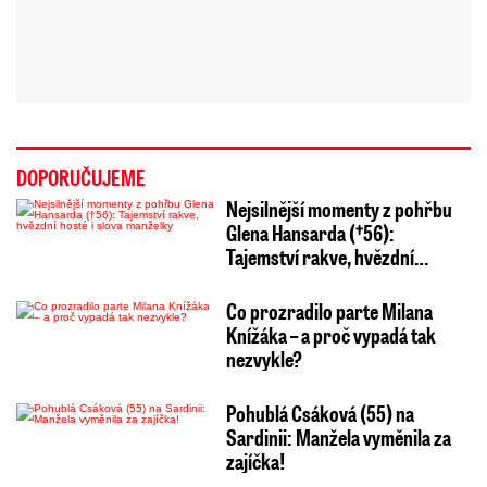
DOPORUČUJEME
Nejsilnější momenty z pohřbu
Glena Hansarda (†56):
Tajemství rakve, hvězdní…
Co prozradilo parte Milana
Knížáka – a proč vypadá tak
nezvykle?
Pohublá Csáková (55) na
Sardinii: Manžela vyměnila za
zajíčka!