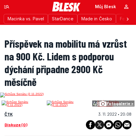
Můj Blesk
Macinka vs. Pavel
StarDance
Made in Česko
Festiva
Příspěvek na mobilitu má vzrůst
na 900 Kč. Lidem s podporou
dýchání připadne 2900 Kč
měsíčně
48
Fotogalerie >
ČTK
3. 11. 2022 • 20:08
Diskuze (0)