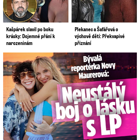
Kašpárek slavil po boku
Plekanec a Šafářová o
krásky: Dojemné přání k
výchově dětí: Překvapivé
narozeninám
přiznání
Bývalá reportérka Novy Maurerová: Neustálý boj o lásku s ...