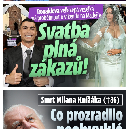
Ronaldova velkolepá veselka na Madeiře: Svatba plná zákazů!
Smrt Milana Knížáka (†86): Co prozradilo neobvyklé parte?