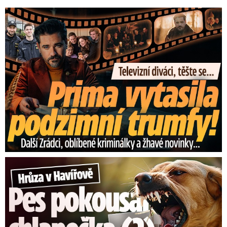
Prima vytasila podzimní trumfy! Další Zrádci a žhavé novinky
Hrůza v Havířově: Pes pokousal chlapečka (2) ve tváři!