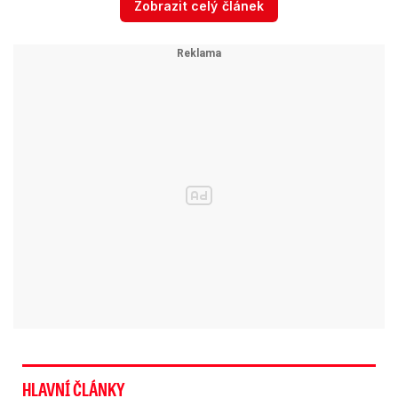
Zobrazit celý článek
Úpravy u otcovského volna
Novela navíc upravuje pravidla poskytování
otcovského volna a pohřebného, a také hlášení
karantén.
Nárok na otcovskou dovolenou
vznikne podle novely i v případech, kdy se dítě
narodí mrtvé či zemře v šestinedělí.
Zákon
srovnává podmínky mužů a žen, které po úmrtí
potomka mateřskou mají. Zaměstnavatel bude
muset podle předlohy otce na otcovskou
uvolnit, jinak by mu hrozila pokuta až 500 000
korun.
Rozšíří se podle novely poskytování pohřebného
HLAVNÍ ČLÁNKY