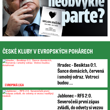
ČESKÉ KLUBY V EVROPSKÝCH POHÁRECH
Hradec - Besiktas 0:1.
Šance domácích, červená
i smolný odraz. Votroci
budou ...
EVROPSKÁ LIGA
Jablonec – RFS 2:0.
Severočeši první zápas
zvládli, do odvety si vezou