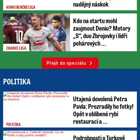
nadějný náskok
KONFERENČNÍ LIGA
Kdo na startu mohl
zaujmout Deniu? Motory
„S“, duo Zbrojovky i lídři
pohárových ...
CHANCE LIGA
Přejít do speciálu
POLITIKA
Utajená dovolená Petra
Pavla: Prozradily ho fotky!
Opět v oblíbené rybí
restauraci a ...
POLITIKA
Podrobnosti o Turkově