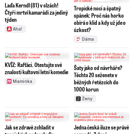
Laďa Kerndl (81) v slzách!
Tropické noci a špatný
Čtyři mrtví kamarádi za jediný
spánek: Proč nás horko
týden
obírá o klid a kdy už jde o
úzkost?
Aha!
Dáma
KVÍZ: Rafťáci. Otestujte své
Šaty jako od návrháře?
znalosti kultovní letní komedie
Těchto 20 seženete v
běžných řetězcích do
Maminka
1000 korun
Ženy
Jak se zdravě zchladit v
Jedna česká iluze se právě