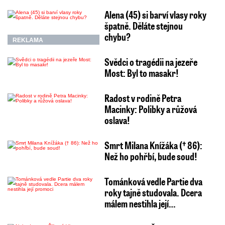
Alena (45) si barví vlasy roky
špatně. Děláte stejnou
chybu?
REKLAMA
Svědci o tragédii na jezeře
Most: Byl to masakr!
Radost v rodině Petra
Macinky: Polibky a růžová
oslava!
Smrt Milana Knížáka († 86):
Než ho pohřbí, bude soud!
Tománková vedle Partie dva
roky tajně studovala. Dcera
málem nestihla její…