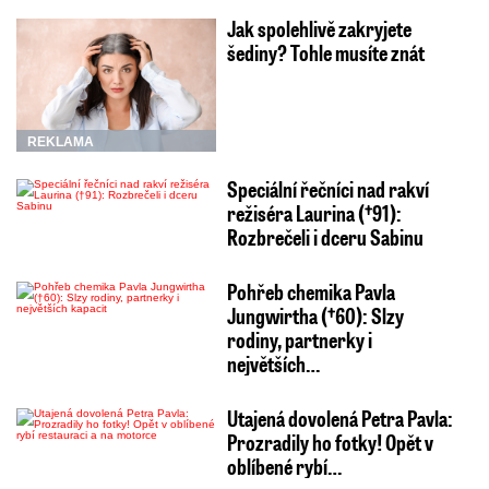
Jak spolehlivě zakryjete
šediny? Tohle musíte znát
REKLAMA
Speciální řečníci nad rakví
režiséra Laurina (†91):
Rozbrečeli i dceru Sabinu
Pohřeb chemika Pavla
Jungwirtha (†60): Slzy
rodiny, partnerky i
největších…
Utajená dovolená Petra Pavla:
Prozradily ho fotky! Opět v
oblíbené rybí…