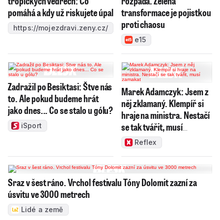
tropických vedrech: Co
rozpadá. Zelená
pomáhá a kdy už riskujete úpal
transformace je pojistkou
proti chaosu
https://mojezdravi.zeny.cz/
e15
Zadražil po Besiktasi: Štve nás
Marek Adamczyk: Jsem z
to. Ale pokud budeme hrát
něj zklamaný. Klempíř si
jako dnes... Co se stalo u gólu?
hraje na ministra. Nestačí
se tak tvářit, musí
iSport
zamakat
Reflex
Sraz v šest ráno. Vrchol festivalu Tóny Dolomit zazní za
úsvitu ve 3000 metrech
Lidé a země