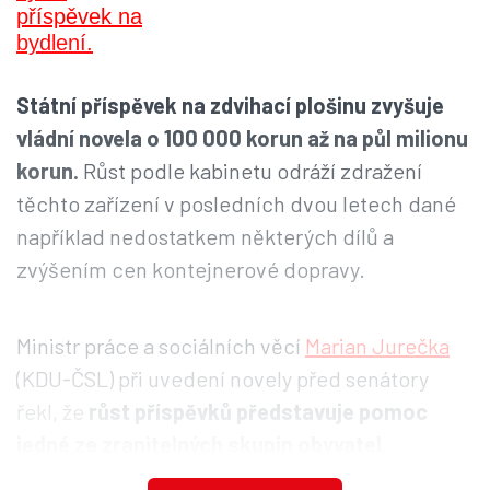
Státní příspěvek na zdvihací plošinu zvyšuje
vládní novela o 100 000 korun až na půl milionu
korun.
Růst podle kabinetu odráží zdražení
těchto zařízení v posledních dvou letech dané
například nedostatkem některých dílů a
zvýšením cen kontejnerové dopravy.
Ministr práce a sociálních věcí
Marian Jurečka
(KDU-ČSL) při uvedení novely před senátory
řekl, že
růst příspěvků představuje pomoc
jedné ze zranitelných skupin obyvatel.