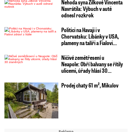
Nehoda syna Žilkové Vincenta
Navrátila: Výbuch v autě
odnesl rozkrok
Politici na Havaji i v
Chorvatsku: Líbánky v USA,
plameny na talíři a Fialovi…
Ničivé zemětřesení u
Neapole: Obří balvany se řítily
ulicemi, úřady hlásí 30…
Prodej chaty 61 m², Mikulov